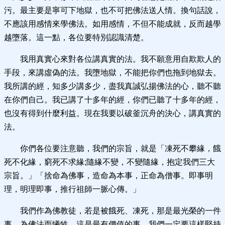
污。最主要是寧可下地獄，也不可把佛法送人情。換句話說，
不應該用感情來學佛法。如用感情，不但不能成就，反而越學
越墮落。這一點，各位要特別認識清楚。
我用真實心來對各位講真實的法。我不願意用自欺欺人的
手段，來講虛偽的法。我墮地獄，不能把你們也拖到地獄去。
我所講的經，知多少講多少，盡我真誠弘揚佛法的心，聽不聽
在你們自己。我已講了十多年的經，你們已聽了十多年的經，
也沒有得到什麼利益。現在我要以破釜沉舟的決心，講真實的
法。
你們各位要注意聽，我們的宗旨，就是「凍死不攀緣，餓
死不化緣，窮死不求緣;隨緣不變，不變隨緣，抱定我們三大
宗旨。」「捨命為佛事，造命為本事，正命為僧事。即事明
理，明理即事，推行祖師一脈心傳。」
我們作為佛教徒，若是被餓死、凍死，那是最光榮的一件
事。為佛法而犧牲，這是最有價值的事。我們一定要這樣堅持