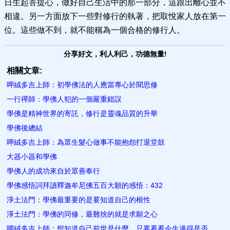
日生起菩提心，做好自己生活中的那一部分，這跟出離心並不
相違。另一方面放下一些對修行的執著，把取悅家人放在第一
位。這些做不到，就不能稱為一個合格的修行人。
分享好文，利人利己，功德無量!
相關文章:
呷絨多吉上師：初學佛法的人應當專心於聞思修
一行禪師：學佛人犯的一個嚴重錯誤
學佛是​精神世界的寄託，修行是靈魂品質的升華
學佛後總結
呷絨多吉上師：為眾生髮心做事不能抱怨打退堂鼓
大器小器和學佛
學佛人的成功來自於眾善奉行
學佛感悟詞拜讀釋迦牟尼佛五百大願的感悟：432
淨土法門：學佛最重要的是要知道自己的根性
淨土法門：學佛的同修，最難捨的就是求願之心
呷絨多吉上師：想知道自己前世是什麼，只要看看今生過得是否