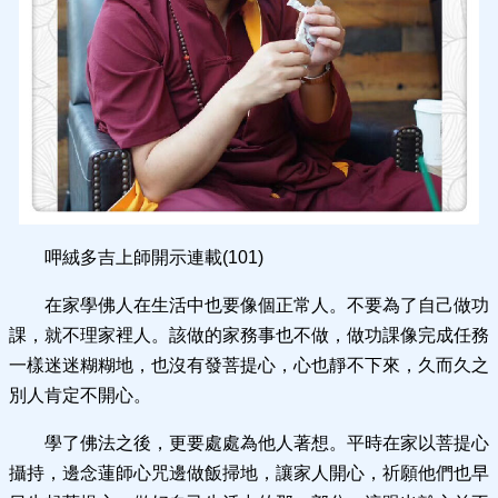
呷絨多吉上師開示連載(101)
在家學佛人在生活中也要像個正常人。不要為了自己做功
課，就不理家裡人。該做的家務事也不做，做功課像完成任務
一樣迷迷糊糊地，也沒有發菩提心，心也靜不下來，久而久之
別人肯定不開心。
學了佛法之後，更要處處為他人著想。平時在家以菩提心
攝持，邊念蓮師心咒邊做飯掃地，讓家人開心，祈願他們也早