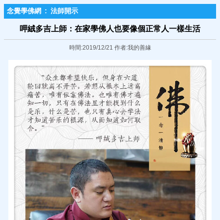
念覺學佛網
:
法師開示
呷絨多吉上師：在家學佛人也要像個正常人一樣生活
時間:2019/12/21 作者:我的善緣