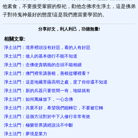
他素食，不要接受葷腥的祭祀，勸他念佛求生淨土，這是佛弟
子對待鬼神最好的態度!這是我們應當要學習的。
分享好文，利人利己，功德無量!
相關文章:
淨土法門：境界裡頭沒有好惡，看的人有好惡
淨土法門：做人的基本德行不能不知道
淨土法門：念佛使貪嗔痴的念頭不能相續
淨土法門：佛門裡常講善根，善根從哪裡看？
淨土法門：這是地藏菩薩高明之處，度了你你還不知道
淨土法門：新的兵器只要世間一有，地獄就有
淨土法門：如何萬緣放下，一心念佛
淨土法門：共業不好，希望我們能轉它，不要被它轉
淨土法門：這個方法對於中下人修行非常有效
淨土法門：極樂世界講經說法不中斷
淨土法門：夢境是業力