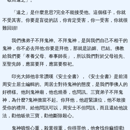
「遠之」是什麼意思?完全不能接受他。這個樣子，你就
不受其害。你要是盲從的話，你肯定受害，你一受害，你就很
難回頭!
我們佛弟子不拜鬼神。不拜鬼神，是與我們自己不相干的
鬼神，你不必去拜他;你要是拜他，那就是諂媚、巴結。佛教
給我們要「孝養父母、奉事師長」，所以我們對於父母祖先、
至聖先師，應當要拜，應當要祭祀。
印光大師他非常讚嘆《安士全書》，《安士全書》是前清
周安士居士編輯的。周居士對待鬼神的態度，是我們學佛人的
好榜樣。他到鬼神廟，他也燒香，也問訊。三寶弟子不拜鬼
神，為什麼?鬼神擔當不起。你拜他，他趕緊讓位，他不敢接
受你的禮拜。給他問訊可以，周安士不但問訊，而且還給他說
法，勸他皈依三寶，勸他斷除殺心。
鬼神嗔恨心重，殺業很重，你得罪他，他會找你痲煩!勸