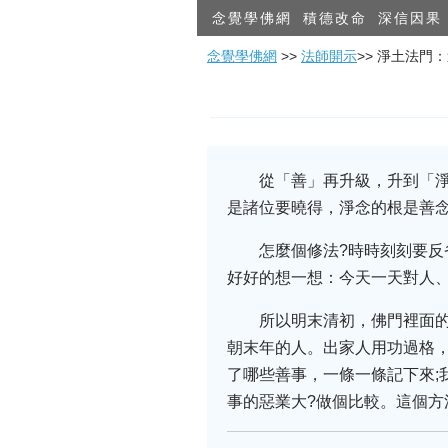
念覺學佛網
積德改命
深信因果
念覺學佛網
>>
法師開示
>> 淨土法
從「善」再升級，升到「
是諸位要曉得，淨念的根是善念
怎麼個修法?時時刻刻要反
好好的想一想：今天一天對人、
所以明末清初，佛門裡面
朝末年的人。出家人用功過格
了哪些善事，一條一條記下來;
事的惡業大?做個比較。這個方