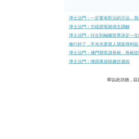
淨土法門：一定要有對治的方法，我
淨土法門：怎樣跟冤親債主調解
淨土法門：往生到極樂世界決定一生
修行好了，不光光是親人朋友得利益
淨土法門：佛門裡常講善根，善根從
淨土法門：懂因果就能趨吉避凶
即以此功德，莊