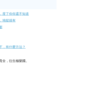
，度了你你還不知道
，地獄就有
斷
下，有什麼方法？
貴全，往生極樂國。