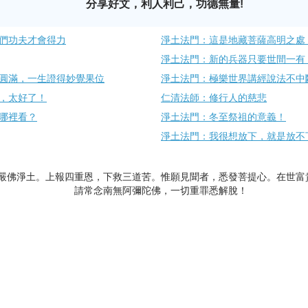
分享好文，利人利己，功德無量!
們功夫才會得力
淨土法門：這是地藏菩薩高明之處
淨土法門：新的兵器只要世間一有
圓滿，一生證得妙覺果位
淨土法門：極樂世界講經說法不中
，太好了！
仁清法師：修行人的慈悲
哪裡看？
淨土法門：冬至祭祖的意義！
淨土法門：我很想放下，就是放不
嚴佛淨土。上報四重恩，下救三道苦。惟願見聞者，悉發菩提心。在世富
請常念南無阿彌陀佛，一切重罪悉解脫！