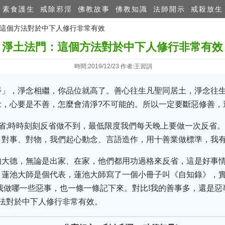
素食護生
戒除邪淫
佛教故事
佛教知識
法師開示
戒殺放生
門：這個方法對於中下人修行非常有效
淨土法門：這個方法對於中下人修行非常有效
時間:2019/12/23 作者:王習訓
淨」，淨念相繼，你品位就高了。善心往生凡聖同居土，淨念往
，心要是不善，怎麼會清淨?不可能的。所以一定要斷惡修善，
省;時時刻刻反省做不到，最低限度我們每天晚上要做一次反省
對事、對物，我們起心動念、言語造作，用十善業做標準，我有
的大德，無論是出家、在家，他們都用功過格來反省，這是好事情
，蓮池大師是個代表，蓮池大師寫了一個小冊子叫《自知錄》，
我做哪一些惡事，也一條一條記下來。對比!我的善事多，還是惡
法對於中下人修行非常有效。