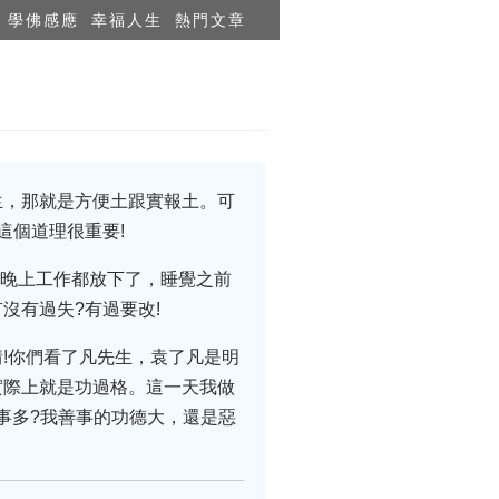
學佛感應
幸福人生
熱門文章
生，那就是方便土跟實報土。可
這個道理很重要!
。晚上工作都放下了，睡覺之前
沒有過失?有過要改!
!你們看了凡先生，袁了凡是明
實際上就是功過格。這一天我做
事多?我善事的功德大，還是惡