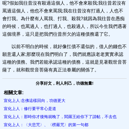
呢?假如我往昔沒有殺過這個人，他不會來殺我;我往昔若沒有
罵過這個人，他也不會來罵我;我在往昔沒有打過人，人也不
會打我。為什麼有人罵我、打我、殺我?就因為我往昔在愚痴
的時候，也罵過人，也打過人，也殺過人，所以今生我們遇著
這個境界，這只是把我們往昔所欠的這種債務還了它。
以前不明白的時候，就好像扛債不還似的，借人的錢也不
願意還人家;那麼現在我們明白了，我們就應該老老實實承認
這種的債務。我們若能承認這種的債務，這就是見著觀世音菩
薩了，就和觀世音菩薩有真正法眷屬的關係了。
分享好文，利人利己，功德無量!
相關文章:
宣化上人:念佛這樣回向，功德更大
宣化上人：修行要平常心是道
宣化上人：那時你才後悔就晚了，閻羅王給你下了請帖，不去也
宣化上人：​〈大悲咒〉、〈楞嚴咒〉的第一句都