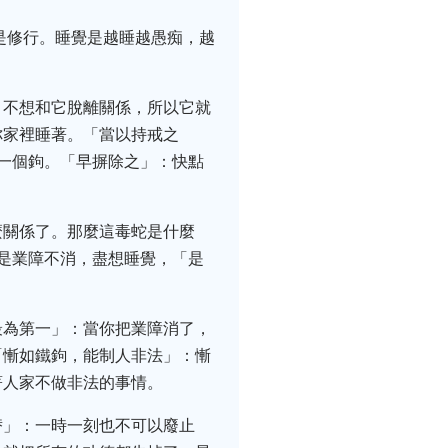
是修行。睡覺是越睡越愚痴，越
，不想和它脫離關係，所以它就
你家裡睡著。「當以持戒之
一個鉤。「早摒除之」：快點
麼關係了。那麼這毒蛇是什麼
是業障不消，盡想睡覺，「是
最為第一」：當你把業障消了，
「慚如鐵鉤，能制人非法」：慚
著人家不做非法的事情。
替」：一時一刻也不可以廢止