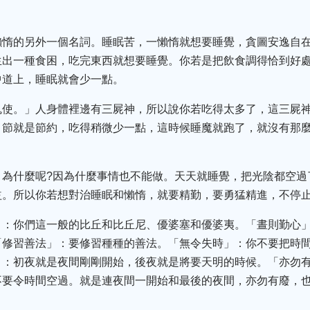
懶惰的另外一個名詞。睡眠苦，一懶惰就想要睡覺，貪圖安逸自在
生出一種食困，吃完東西就想要睡覺。你若是把飲食調得恰到好
中道上，睡眠就會少一點。
鬼使。」人身體裡邊有三屍神，所以說你若吃得太多了，這三屍
，節就是節約，吃得稍微少一點，這時候睡魔就跑了，就沒有那
，為什麼呢?因為什麼事情也不能做。天天就睡覺，把光陰都空過
益。所以你若想對治睡眠和懶惰，就要精勤，要勇猛精進，不停
」：你們這一般的比丘和比丘尼、優婆塞和優婆夷。「晝則勤心」
「修習善法」：要修習種種的善法。「無令失時」：你不要把時
」：初夜就是夜間剛剛開始，後夜就是將要天明的時候。「亦勿
不要令時間空過。就是連夜間一開始和最後的夜間，亦勿有廢，