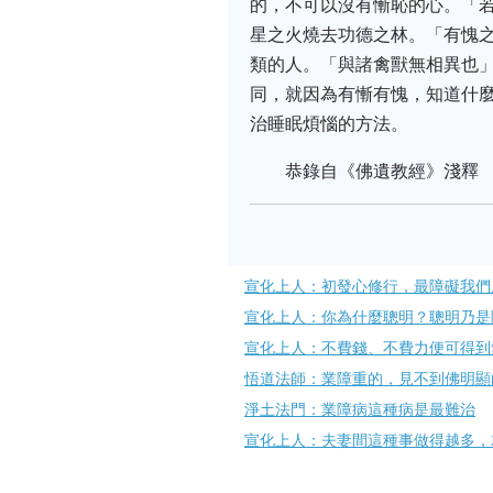
的，不可以沒有慚恥的心。「
星之火燒去功德之林。「有愧
類的人。「與諸禽獸無相異也
同，就因為有慚有愧，知道什
治睡眠煩惱的方法。
恭錄自《佛遺教經》淺釋
宣化上人：初發心修行，最障礙我們
宣化上人：你為什麼聰明？聰明乃是
宣化上人：不費錢、不費力便可得到
悟道法師：業障重的，見不到佛明顯
淨土法門：業障病這種病是最難治
宣化上人：夫妻間這種事做得越多，