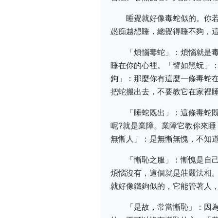
睡覺就好像毒蛇似的。你
愚痴越想睡，總覺得睡不夠，
「煩惱毒蛇」：煩惱就是
睡在你的心裡。「譬如黑蚖」
鉤」：那麼你有這麼一條毒蛇
把蛇搬出去，不要教它在家裡
「睡蛇既出」：這條毒蛇
呢?就是業障。業障它教你來
無慚人」：是無慚無愧，不知
「慚恥之服」：慚愧是自
煩惱沒有，這個就是莊嚴法相
就好像鐵鉤似的，它能管著人
「是故，常當慚恥」：因