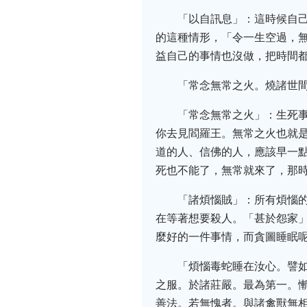
「以自訊息」：這時候自
的這種情形，「令一生空過，
益自己的事情也沒做，把時間
「常念無常之火。燒諸世
「常念無常之火」：生死
你去見閻羅王。無常之火也就
道的人、信佛的人，應該早一
死也不能了，無常就來了，那
「諸煩惱賊」：所有煩惱
在等著想要殺人。「甚於怨家
麼好的一件事情，而貪圖睡眠呢
「煩惱毒蛇睡在汝心。譬
之服。於諸莊嚴。最為第一。
善法。若無愧者。與諸禽獸無