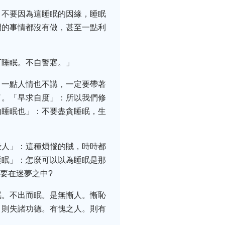
：不要因為這睡眠的因緣，睡眠
間的事情都沒有做，甚至一點利
可睡眠。不自警寤。」
，一點人情也不講，一定要帶著
了。「早求自度」：所以我們修
勿睡眠也」：不要盡貪睡眠，生
。
殺人」：這種煩惱的賊，時時都
睡眠」：怎麼可以以為睡眠是那
要在迷夢之中?
眠。不出而眠。是無慚人。慚恥
。則失諸功德。有愧之人。則有