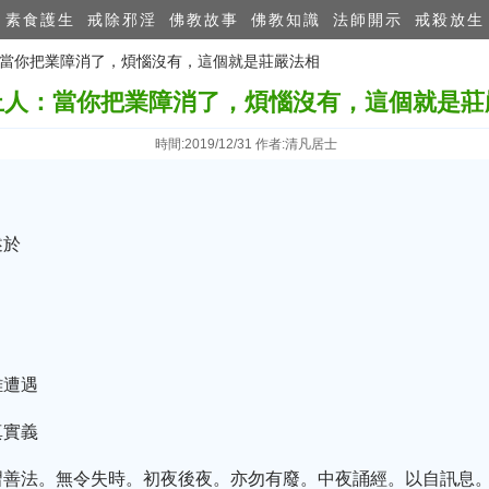
素食護生
戒除邪淫
佛教故事
佛教知識
法師開示
戒殺放生
人：當你把業障消了，煩惱沒有，這個就是莊嚴法相
上人：當你把業障消了，煩惱沒有，這個就是莊
時間:2019/12/31 作者:清凡居士
述於
難遭遇
真實義
習善法。無令失時。初夜後夜。亦勿有廢。中夜誦經。以自訊息