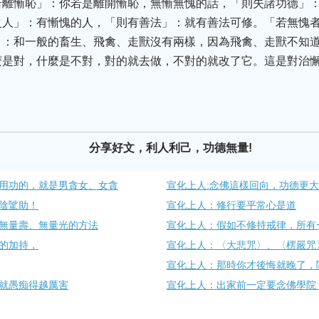
若離慚恥」：你若是離開慚恥，無慚無愧的話，「則失諸功德」
之人」：有慚愧的人，「則有善法」：就有善法可修。「若無愧
」：和一般的畜生、飛禽、走獸沒有兩樣，因為飛禽、走獸不知
麼是對，什麼是不對，對的就去做，不對的就改了它。這是對治
分享好文，利人利己，功德無量!
用功的，就是男貪女、女貪
宣化上人:念佛這樣回向，功德更大
陰騭助！
宣化上人：修行要平常心是道
無量壽、無量光的方法
宣化上人：假如不修持戒律，所有
的加持，
宣化上人：​〈大悲咒〉、〈楞嚴咒
宣化上人：那時你才後悔就晚了，
就愚痴得越厲害
宣化上人：出家前一定要念佛學院