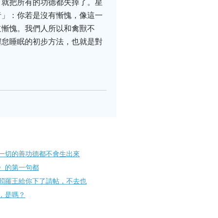
：就把所有的功德都失掉了。星
者」：你若是沒有慚愧，像這一
道慚愧。我們人所以和禽獸不
懈怠睡眠的初步方法，也就是對
一切的善功德都不會生出來
〉的第一句都
閻羅王給你下了請帖，不去也
，是嗎？