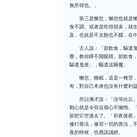
無所得也。」
第三是懈怠，懈怠也就是
食不調。或者是吃得很多，就
及，也就是不太飽也不餓，在
古人說：「節飲食，驅遣
覺，教你睜不開眼睛。節飲食
驅遣鬼使」，驅遣這睡魔。
懈怠、睡眠，這是一種苦
有，對自己本身也沒有什麼利
所以佛才說：「汝等比丘
勤心就是令你這個心不懶惰。
卻把它空過去了。「初夜後夜
修行善法，修習一切的善法，
夜的時候，也應該誦經。