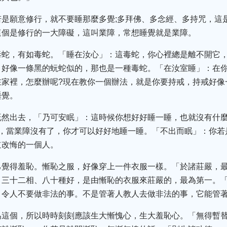
若是願意修行，就不要睡那麼多覺;多拜佛、多念經、多持咒，這
這個是修行的一大障礙，這叫業障，常想睡覺就是業障。
毒蛇，有如毒蛇。「睡在汝心」：這毒蛇，你心裡總是離不開它
：好像一條黑的蚖蛇似的，那也是一種毒蛇。「在汝室睡」：在
在家裡，怎麼辦呢?現在教你一個辦法，就是你要持戒，持戒好像
睡覺。
既然出去，「乃可安眠」：這時候你想好好睡一睡，也就沒有什
睡，當業障沒有了，你才可以好好地睡一睡。「不出而眠」：你若
道改悔的一個人。
己覺得羞恥。慚恥之服，好像穿上一件衣服一樣。「於諸莊嚴，
。三十二相、八十種好，是由慚恥的衣服來莊嚴的，最為第一。
，令人不要做非法的事。不是管著人教人去做非法的事，它能管
為這個，所以時時刻刻應該生大慚愧心，生大羞恥心。「無得暫