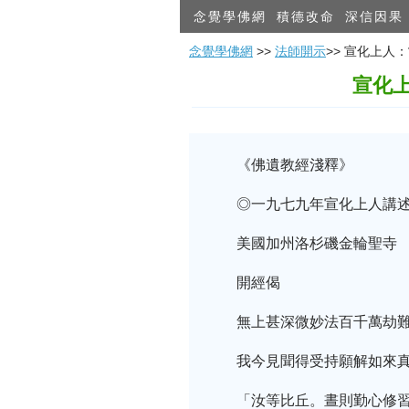
念覺學佛網
積德改命
深信因果
念覺學佛網
>>
法師開示
>> 宣化上
宣化
《佛遺教經淺釋》
◎一九七九年宣化上人講
美國加州洛杉磯金輪聖寺
開經偈
無上甚深微妙法百千萬劫
我今見聞得受持願解如來
「汝等比丘。晝則勤心修