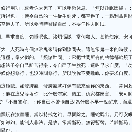
己修行用功，或者你太累了，可以稍微休息。「無以睡眠因緣」
無所得也」：使令自己的一生從生到死，都空過了，一點利益世
都空過去了。所以要時時警愓自己，不要任性去睡眠。
間。早求自度。勿睡眠也。諸煩惱賊，常伺殺人。甚於怨家。安
事大，人死時有個無常鬼來請你到陰間去。這無常鬼一來的時候
是這種，像火似的。「燒諸世間」：它把世間所有的功德都給燒
點想法子令自己離苦得樂，令自己了生脫死，這叫早求自度。「
時候你想修行，也沒時間修行。所以說你不要睡眠，你要求自度
的這種賊。如發脾氣，發脾氣就好像有賊來偷你的東西。「常伺
」：他在這兒等著你，比什麼怨家、債主、仇家都厲害。「安可
?「不自警寤」：你自己不警愓自己!為什麼不早一點醒來，而還
如黑蚖在汝室睡。當以持戒之鉤。早摒除之。睡蛇既出。乃可安
慚如鐵鉤。能制人非法。是故。常當慚恥。無得暫替。若離慚恥
相異也。」