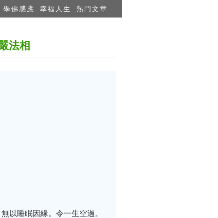
學佛感應
幸福人生
熱門文章
嚴法相
。無以睡眠因緣。令一生空過。