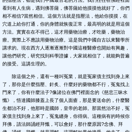
的指壓法，都是我們中國最古老的方法。我們往往在佛經裡面
看到有人生病，遇到佛菩薩，佛菩薩給他摸摸他就好了，你們
相不相信?當然相信。這個方法就是指壓法，他給你摸摸，在
穴道上給你打通，你的身體就恢復正常，最高明的就是用這個
方法。實實在在不得已，這才用藥物治療，才吃藥，藥物治
療。實際上不應該用藥物治療。這是我們中國自古以來醫學所
講求的。現在西方人逐漸逐漸對中國這種醫療也開始有興趣，
讓他們研究，研究找到科學證據，大家就相信了，就能夠普遍
的接受。這講生理的。
除這個之外，還有一種叫冤業，就是冤家債主找到身上來
了，那你是什麼指壓、針炙、什麼好的藥物都不行，冤鬼找上
門來了，你有什麼法子?像諸位在佛門裡面念的《慈悲三昧水
懺》，悟達國師膝蓋上長了個人面瘡，那是要送命的，什麼醫
生都治不好，他那時是國師，皇帝的老師。那當然治不好，冤
家債主找到身上來了，冤鬼纏身，你得病。這種病有的時候你
拜佛，請法師誦經拜懺，可以會好，那什麼原因?念佛、拜