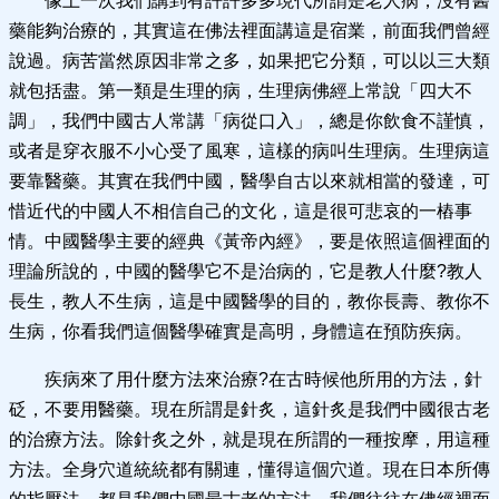
像上一次我們講到有許許多多現代所謂是老人病，沒有醫
藥能夠治療的，其實這在佛法裡面講這是宿業，前面我們曾經
說過。病苦當然原因非常之多，如果把它分類，可以以三大類
就包括盡。第一類是生理的病，生理病佛經上常說「四大不
調」，我們中國古人常講「病從口入」，總是你飲食不謹慎，
或者是穿衣服不小心受了風寒，這樣的病叫生理病。生理病這
要靠醫藥。其實在我們中國，醫學自古以來就相當的發達，可
惜近代的中國人不相信自己的文化，這是很可悲哀的一樁事
情。中國醫學主要的經典《黃帝內經》，要是依照這個裡面的
理論所說的，中國的醫學它不是治病的，它是教人什麼?教人
長生，教人不生病，這是中國醫學的目的，教你長壽、教你不
生病，你看我們這個醫學確實是高明，身體這在預防疾病。
疾病來了用什麼方法來治療?在古時候他所用的方法，針
砭，不要用醫藥。現在所謂是針炙，這針炙是我們中國很古老
的治療方法。除針炙之外，就是現在所謂的一種按摩，用這種
方法。全身穴道統統都有關連，懂得這個穴道。現在日本所傳