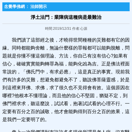
念覺學佛網
:
法師開示
淨土法門：業障病這種病是最難治
時間:2019/12/31 作者:心源
我們讀了這部經之後，才曉得世間種種的災難都有它的因
緣。同時都能夠舍離，無論什麼樣的罪報都可以能夠脫離，問
題就是你懂不懂這個理論、方法，你自己有沒有信心?如果有
信心，確確實實能夠轉罪為福，能夠化凶為吉。正是佛法裡面
常說的，「佛氏門中，有求必應」，這是真正的事實。現前我
們有許多的災難，想避免都避免不了，聽說佛菩薩靈感，於是
到這裡來拜佛、求佛，求了很久也不見得會有效。這個原因在
哪裡?他根本不懂理論，而且他的信心不堅固，猶疑不定，到
佛門裡求求，聽這麼說，試試看，抱著試試看的心理不行。一
定要有百分之百的誠敬，他才會能夠得到百分之百的效果，這
是我們一定要明了的。