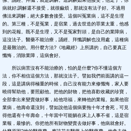
佛、誦經、拜懺，就是調解。這調解如果他接受，他走了，你
病就好;調解還不接受，就很痲煩，那就沒有法子好。不過用
佛法來調解，絕大多數會接受。這個叫冤業病，這不是生理
的。第三種，不是冤業，是宿業，過去世造的罪業太重，他感
到的花報。既不是生理，又不是冤家對頭，是自己的業障病，
這沒法子。醫藥不能治療，誦經、拜懺調解也沒用處，這種病
是最難治的。用什麼方法?《地藏經》上所講的，自己要真正
懺悔，消除業障，這病會好。
所以病苦沒有不能治療的，怕的是什麼?你不懂這個方
法，你不相信這個方法，那就沒法子。譬如我們前面講的這一
段，這是講病得極重的時候，自己沒有能力來修懺悔，家人要
曉得幫助他，要照顧他。把他的財物，把他喜歡收藏的珍寶，
全部拿出來變賣做好事，給他培福，來轉他的業報。如果他宿
業病，他壽命還沒到，譬如說他這個病要拖十年才會死，可見
得他還有十年壽命，十年當中可能躺在床上人事不省，這是宿
業報，最慘的。你把他所有財物變賣去做好事，他病就會好。