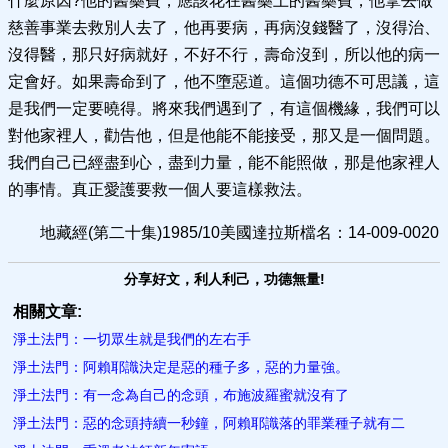
什麼原因?他的醫藥費，應該花在醫藥上的醫藥費，他拿去做
慈善事業去救別人去了，他再要病，再病沒錢醫了，沒得治、
沒得醫，那只好病就好，不好不行，壽命沒到，所以他的病一
定會好。如果壽命到了，他不墮惡道。這個功德不可思議，這
是我們一定要曉得。將來我們遇到了，有這個機緣，我們可以
對他家裡人，勸告他，但是他能不能接受，那又是一個問題。
我們自己已經盡到心，盡到力量，能不能照做，那是他家裡人
的事情。真正愛護要救一個人要這樣救法。
地藏經(第二十集)1985/10美國達拉斯檔名：14-009-0020
分享好文，利人利己，功德無量!
相關文章:
淨土法門：一切眾生就是我們的左右手
淨土法門：阿賴耶識決定是惡的種子多，惡的力量強。
淨土法門：有一念為自己的念頭，布施波羅蜜就沒有了
淨土法門：惡的念頭持續一秒鐘，阿賴耶識落的罪業種子就有二