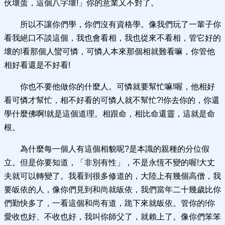
伙壞蛋，這個八字壞!」你的意業又不對了。
所以不讓你們學，你們沒有資格學。像我們玩了一輩子你
看我絕口不談這個，我也會看相，我也從來不看相，管它好的
壞的!看那個人蠻可憐，可憐人本來那個相就難看嘛，你管他
相好看還是不好看!
你也不要他做你的什麼人。可憐就要幫忙嘛!喔，他相好
看可憐才幫忙，相不好看的可憐人就不幫忙?!你去你的，你還
學什麼佛啊!就是這個道理。相跟命，相比命還靈，這就是命
根。
為什麼每一個人有這個相貌呢?是本識的親種的分位假
立。但是你要知道，「非別有性」，不是永恆不變的喔!大丈
夫就可以轉變了。我看到很多修道的，大陸上有幾個高僧，我
要皈依的人，像你們見到和尚就皈依，我們當年二十幾歲比你
們勤快多了，一看這個和尚有道，跪下來就皈依。管你的!你
愛收也好、不收也好，我叫你師父了，就賴上了。像你們笨笨