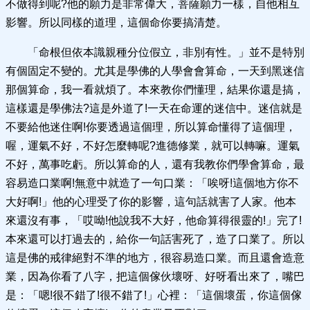
不做得到呢?他的願力是非常偉大，菩薩願力一樣，自他相互
影響。所以同樣的道理，這個命你要搞清楚。
「命根但依本識親種分位假立，非別有性。」並不是特別
有個固定不變的。尤其是學佛的人學會會算命，一天到黑迷信
那個算命，我一看就煩了。本來教你們懂理，結果你還是搞，
這樣還是學佛法?這是外道了!一天在命運的迷信中。迷信就是
不要給他迷住啊!你要透過這個理，所以算命懂得了這個理，
喔，運氣不好，不好怎麼轉呢?進德修業，就可以轉嘛。運氣
不好，萬事吃虧。所以算命的人，還有我教你們學會算命，最
容易造口業啊!無意中就造了一句口業：「唉呀!這個地方你不
大好啊!」他的心理受了你的影響，這句話就害了人家。他本
來還沒有事，「哎呦!他說我不大好，他命算得很靈的!」完了!
本來還可以打過去的，給你一句話害死了，造了口業了。所以
這是佛的戒律絕對不準的地方，很容易造口業。而且還會造意
業，因為你看了八字，把這個傢伙壞呀、好呀看出來了，嘴巴
是：「嗯!很不錯了!很不錯了!」心裡：「這個壞蛋，你這個傢