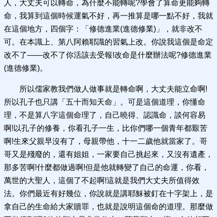
人，大丈夫可以轉命，為什麼不能轉呢?學會了算命更能夠轉
命，我算到這個時候運氣不好，再一推算是哪一點不好，我就
在這個地方，四個字：「修德進業(進德修業)」，就非改不
可。在本識上、第八阿賴耶識的習氣上改。你說我這個是命定
改不了——改不了你活該去受報!改命是什麼辦法呢?修德進業
(進德修業)。
所以儒家教我們做人做事就是轉命啊，大丈夫能立命啊!
所以孔子也只講「五十而知天命」。可是這個道理，你懂命
理，不是算八字這個命理了，自己曉得、認識命，談何容易
啊!以孔子的修養，你看孔子一生，比你們哪一個青年都艱苦
啊!生來父親早沒有了，母親帶他，十一二歲他就當家了。哥
哥又是殘廢的，還有姐姐，一家要自己挑起來，又沒有遺產，
那多苦啊!什麼都做過啊!但是他就轉變了自己的命運，你看，
萬世的大聖人，這個了不起啊!這就是我們大丈夫所值得效
法。你們最近有好幾位，你說就是講耶穌被釘在十字架上，是
拿自己的生命給大家贖罪，也就是說明這個命的道理。那麼做