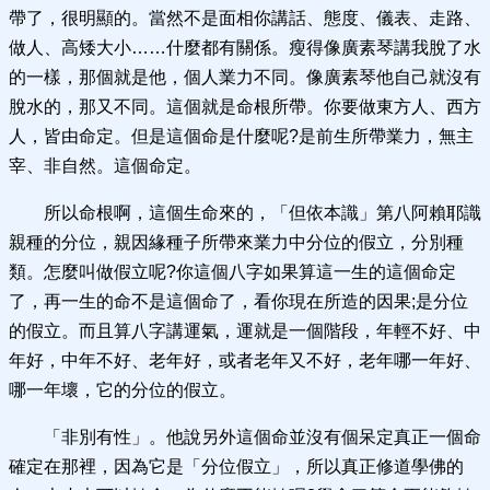
帶了，很明顯的。當然不是面相你講話、態度、儀表、走路、
做人、高矮大小……什麼都有關係。瘦得像廣素琴講我脫了水
的一樣，那個就是他，個人業力不同。像廣素琴他自己就沒有
脫水的，那又不同。這個就是命根所帶。你要做東方人、西方
人，皆由命定。但是這個命是什麼呢?是前生所帶業力，無主
宰、非自然。這個命定。
所以命根啊，這個生命來的，「但依本識」第八阿賴耶識
親種的分位，親因緣種子所帶來業力中分位的假立，分別種
類。怎麼叫做假立呢?你這個八字如果算這一生的這個命定
了，再一生的命不是這個命了，看你現在所造的因果;是分位
的假立。而且算八字講運氣，運就是一個階段，年輕不好、中
年好，中年不好、老年好，或者老年又不好，老年哪一年好、
哪一年壞，它的分位的假立。
「非別有性」。他說另外這個命並沒有個呆定真正一個命
確定在那裡，因為它是「分位假立」，所以真正修道學佛的