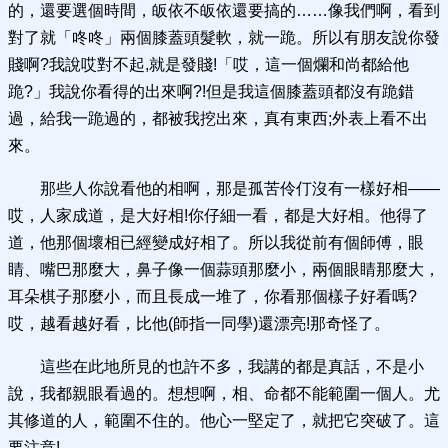
的，還要選個時間，皈依不皈依還要搞的……像我們啊，看到
對了就「咚咚」兩個膝蓋頭髮軟，就一跪。所以有朋友說你發
賤啊?我說哎對不起,就是發賤!「哎，這一個爛和尚都給他
跪?」我說你看得的出來啊?!但是我這個膝蓋頭都沒有跪錯
過，給我一跪過的，都被我挖出來，真有東西;外表上看不出
來。
那些人你說看他的相啊，那是孤苦伶仃沒有一樣好相——
哎，人家成道，是大好相!你仔細一看，都是大好相。他得了
道，他那個壞相已經變成好相了。所以我從前有個師傅，眼
睛、嘴巴那麼大，鼻子像一個蒜頭那麼小，兩個眼睛那麼大，
耳朵棋子那麼小，而且長成一堆了，你看那個樣子好看嗎?
哎，越看越好看，比他(師指一同學)還漂亮!那奇怪了。
這些在此地所見的也許不多，我講的都是真話，不是小
說，我都親眼看過的。想想啊，相、命都不能範圍一個人。尤
其修道的人，範圍不住的。他心一堅定了，就把它突破了。這
要注意!