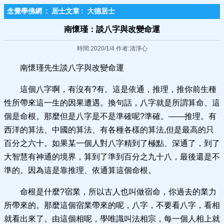
念覺學佛網
:
居士文章
:
大德居士
南懷瑾：談八字與改變命運
時間:2020/1/4 作者:清淨心
南懷瑾先生談八字與改變命運
這個八字啊，有沒有?有。這是依通，推理，推你前生種
性所帶來這一生的因果遭遇。換句話，八字就是所謂算命、這
個是命根。那麼但是八字是不是準確呢?準確。——推理。有
西洋的算法、中國的算法、有各種各樣的算法,但是最高的只
百分之六十。如果某一個人對八字精到了極點、深通了，到了
大智慧有神通的境界，算到了準到百分之九十八，最後還是不
準的。因為這是靠推理、依通算這個命根。
命根是什麼?宿業，所以古人也叫做宿命，你過去的業力
所帶來的。那麼這個宿業帶來的呢，八字，不要看八字，看相
就看出來了。由這個相呢，學唯識叫法相宗，每一個人相上就