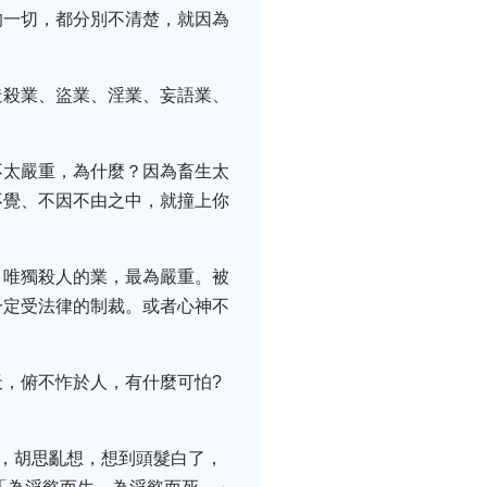
的一切，都分別不清楚，就因為
造殺業、盜業、淫業、妄語業、
不太嚴重，為什麼？因為畜生太
不覺、不因不由之中，就撞上你
，唯獨殺人的業，最為嚴重。被
一定受法律的制裁。或者心神不
，俯不怍於人，有什麼可怕?
想，胡思亂想，想到頭髮白了，