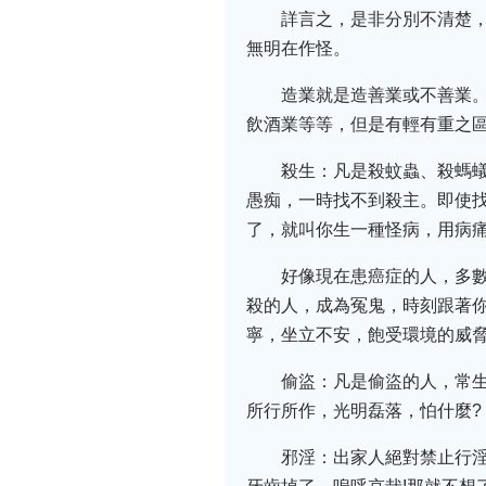
詳言之，是非分別不清楚
無明在作怪。
造業就是造善業或不善業
飲酒業等等，但是有輕有重之
殺生：凡是殺蚊蟲、殺螞
愚痴，一時找不到殺主。即使
了，就叫你生一種怪病，用病
好像現在患癌症的人，多
殺的人，成為冤鬼，時刻跟著
寧，坐立不安，飽受環境的威
偷盜：凡是偷盜的人，常
所行所作，光明磊落，怕什麼?
邪淫：出家人絕對禁止行淫