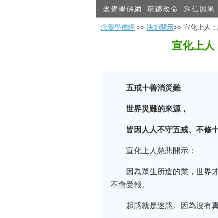
念覺學佛網
積德改命
深信因果
念覺學佛網
>>
法師開示
>> 宣化上
宣化上人
五戒十善消災難
世界災難的來源，
皆因人人不守五戒、不修
宣化上人慈悲開示：
因為眾生所造的業，世界
不會受報。
起惑就是迷惑。因為沒有