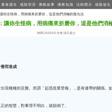
素食護生
戒除邪淫
佛教故事
佛教知識
法師開示
戒殺放生
人：讓你生怪病，用病痛來折磨你，這是他們消極的復仇法
：讓你生怪病，用病痛來折磨你，這是他們消
時間:2020/1/5 作者:清凡居士
十善而造成
才出現種種的災難。所謂「起惑造業受報」，是有連帶的關係。
真正的智慧，對事理不明白，就顛倒了。