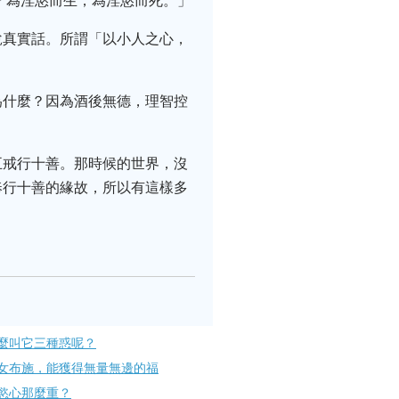
「為淫慾而生，為淫慾而死。」
說真實話。所謂「以小人之心，
為什麼？因為酒後無德，理智控
五戒行十善。那時候的世界，沒
奉行十善的緣故，所以有這樣多
麼叫它三種惑呢？
女布施，能獲得無量無邊的福
慾心那麼重？