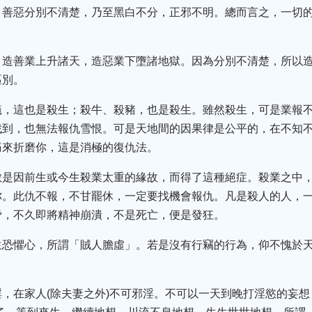
，善惡分別不清楚，乃至黑白不分，正邪不明。總而言之，一切
。造善業上升諸天，造惡業下墮諸地獄。因為分別不清楚，所以
區別。
蟻，這也是殺生；殺牛、殺豬，也是殺生。雖然殺生，可是業報
找到，也無法報仇雪恨。可是天地間的因果律是公平的，在不知
痛來折磨你，這是消極的復仇法。
數是因前生或今生殺業太重的緣故，而得了這種絕症。殺業之中
你。此仇不報，不甘罷休，一定要找機會報仇。凡是殺人的人，
脅，不久即將精神崩潰，不是死亡，便是發狂。
生恐懼心，所謂「賊人膽虛」。若是沒有行竊的行為，仰不愧於天
，在家人(除夫妻之外)不可邪淫。不可以一天到晚打淫慾的妄