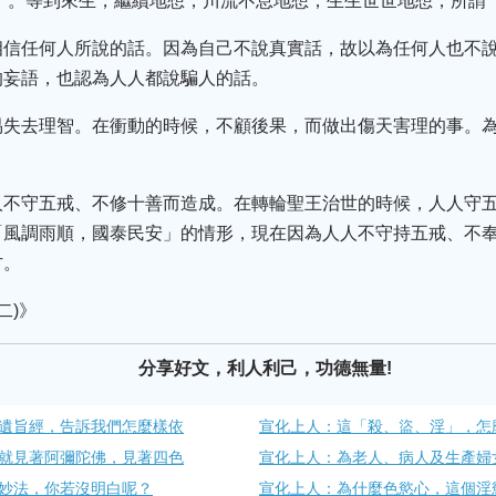
了。等到來生，繼續地想，川流不息地想，生生世世地想，所謂
相信任何人所說的話。因為自己不說真實話，故以為任何人也不
的妄語，也認為人人都說騙人的話。
易失去理智。在衝動的時候，不顧後果，而做出傷天害理的事。
人不守五戒、不修十善而造成。在轉輪聖王治世的時候，人人守
「風調雨順，國泰民安」的情形，現在因為人人不守持五戒、不
方。
二)》
分享好文，利人利己，功德無量!
遺旨經，告訴我們怎麼樣依
宣化上人：這「殺、盜、淫」，怎
就見著阿彌陀佛，見著四色
宣化上人：為老人、病人及生產婦
妙法，你若沒明白呢？
宣化上人：為什麼色慾心，這個淫