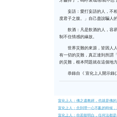
牙齒掉了，嗚呼哀哉!那就不想
妄語：愛打妄語的人，不
度君子之腹。」自己盡說騙人
飲酒：凡是飲酒的人，容
制不住情感的緣故。
世界災難的來源，皆因人
有一切的災難，真正達到所謂
的災難，根本問題就在這個地
恭錄自《 宣化上人開示錄(
宣化上人：佛之遺教經，也就是佛的
宣化上人：念到理一心不亂的時候，
宣化上人：你若能明白，任何法都是