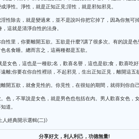
成淨性。淨性，就是正知正見;淫性，就是邪知邪見。
把淫性除去，就是變過來，並不是說叫你把它掉了，因為你無可
身，這就是清淨自性的法身。
你自性里，你要離開五欲。五欲是什麼?講了很多次。有的說是色
財色名食睡。總而言之，這兩種都是五欲。
就是女色，這也是一種欲;名，歡喜名譽，這也是欲;食，歡喜吃好
遠離;你要在你自性裡頭，不起邪見，生出正知正見，離開這五
能離開五欲，就會見性的。你見性，在很短的期間，就得到你自
欲。色，不單說是女色，就是男色也包括在內。男人歡喜女色，
要知道。
上人經典開示選輯(二)》
分享好文，利人利己，功德無量!