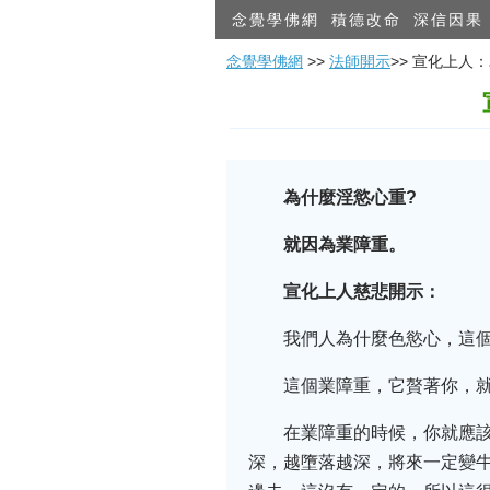
念覺學佛網
積德改命
深信因果
念覺學佛網
>>
法師開示
>> 宣化上
為什麼淫慾心重?
就因為業障重。
宣化上人慈悲開示：
我們人為什麼色慾心，這個
這個業障重，它贅著你，
在業障重的時候，你就應
深，越墮落越深，將來一定變牛