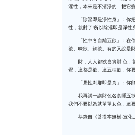
淫性，本來是不清淨的，把它變
「除淫即是淨性身」：你
性，就對了!所以除淫即是淨性
「性中各自離五欲」：在
欲、味欲、觸欲。有的又說是
財，人人都歡喜貪財;色，
覺，這都是欲。這五種欲，你要
「見性剎那即是真」：你
我再講一講財色名食睡五
我們不要以為就單單女色，這
恭錄自《菩提本無樹-宣化