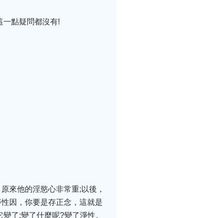
一點疑問都沒有!
原來他的淫慾心非常重;以後，
淨性因，你要是存正念，這就是
變了;變了什麼呢?變了淨性。