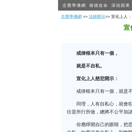
念覺學佛網
積德改命
深信因果
念覺學佛網
>>
法師開示
>> 宣化上
宣
戒律根本只有一個，
就是不自私。
宣化上人慈悲開示：
戒律根本只有一個，就是不
同理，人有自私心，就會
往昔所行所做，總將不公平加
你應睜開自己的眼睛，把