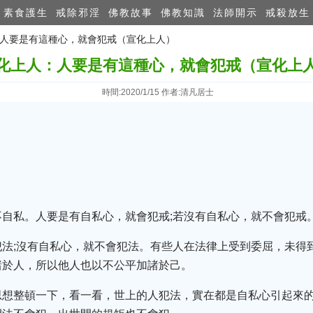
素食護生
戒除邪淫
佛教故事
佛教知識
法師開示
戒殺放生
人：人要是有這種心，就會犯戒（宣化上人）
化上人：人要是有這種心，就會犯戒（宣化上
時間:2020/1/15 作者:清凡居士
自私。人要是有自私心，就會犯戒;若沒有自私心，就不會犯戒
犯法;沒有自私心，就不會犯法。有些人在法律上受到委屈，未得
諸於人，所以他人也以不公平加諸於己。
思想整頓一下，看一看，世上的人犯法，實在都是自私心引起來