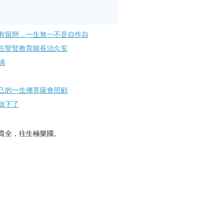
有留戀，一生無一不是自作自
古聖賢教育能長治久安
禍
己的一生佛菩薩會照顧
放下了
貴全，往生極樂國。