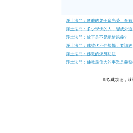
淨土法門：做他的弟子多光榮、多有
淨土法門：多少學佛的人，變成外道
淨土法門：放下是不是絕情絕義?
淨土法門：佛號伏不住煩惱，要讀經
淨土法門：佛教的煉身功法
淨土法門：佛教最偉大的事業是義務
即以此功德，莊