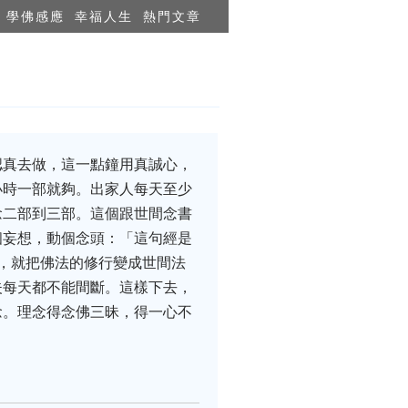
學佛感應
幸福人生
熱門文章
認真去做，這一點鐘用真誠心，
小時一部就夠。出家人每天至少
念二部到三部。這個跟世間念書
個妄想，動個念頭：「這句經是
，就把佛法的修行變成世間法
夫每天都不能間斷。這樣下去，
念。理念得念佛三昧，得一心不