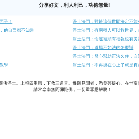
分享好文，利人利己，功德無量!
面子！
淨土法門：對於這個世間決定不能
，他自己都不知道
淨土法門：有兩種人可以救世界，
淨土法門：命運裡頭有福報也有災
淨土法門：道場不如法的怎麼辦
淨土法門：發心幫助正法久住，自
教學
淨土法門：不再掛在心上了就是真
嚴佛淨土。上報四重恩，下救三道苦。惟願見聞者，悉發菩提心。在世富
請常念南無阿彌陀佛，一切重罪悉解脫！