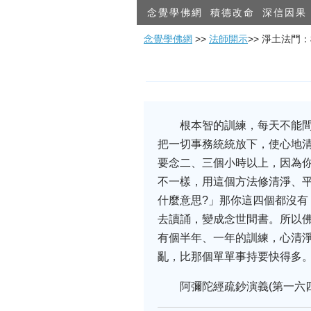
念覺學佛網
積德改命
深信因果
念覺學佛網
>>
法師開示
>> 淨土法門
根本智的訓練，每天不能
把一切事務統統放下，使心地
要念二、三個小時以上，因為
不一樣，用這個方法修清淨、
什麼意思?」那你這四個都沒
去讀誦，變成念世間書。所以
有個半年、一年的訓練，心清
亂，比那個單單事持要快得多
阿彌陀經疏鈔演義(第一六四集)