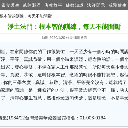
素食護生
戒除邪淫
佛教故事
佛教知識
法師開示
戒殺放生
：根本智的訓練，每天不能間斷
淨土法門：根本智的訓練，每天不能間斷
時間:2020/1/20 作者:懺悔改過
間斷。在家同修你們的工作很繁忙，一天至少有一個小時的時間
清淨、平等、真誠恭敬，用一個小時來讀經，經念熟的話，一個
你出家，發心專修，不像在家人工作那麼繁忙，所以每天至少要
平等、真誠、恭敬，這叫修根本智。念經的時候不能打妄想，起
有，你的三學六度，真誠、恭敬、清淨、平等完全沒有，這就錯了
佛家講的讀誦，是一種修行的方法，跟平常念經完全不一樣，功
淨了。清淨心能生智慧，然後你念這句佛號，這是理念、不是事
。
1984/12台灣景美華藏圖書館檔名：01-003-0164