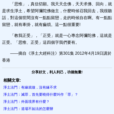
「思惟」，真信切願。我天天念佛，天天求佛、回向，就
是求生淨土，希望阿彌陀佛做主，什麼時候召我回去，我很聽
話，對這個世間沒有一點點留戀，走的時候自在啊。有一點點
留戀，就有牽掛，就有痲煩。這一點很重要!
「教我正受」，「正受」就是一心專念阿彌陀佛，這就是
正受。「思惟、正受」這四個字我們要有。
——摘自《淨土大經科注》第301集 2012年4月19日講於
香港
分享好文，利人利己，功德無量!
相關文章:
淨土法門：有緣就做，沒有緣不求
淨土法門：滅罪，首先要曉得什麼叫作「罪」？
淨土法門：外面境界有什麼？
淨土法門：道場不如法的怎麼辦