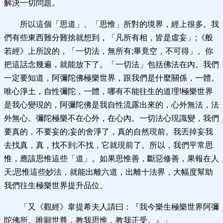
解決一切問題。
所以這個「思道」、「思惟」所對的境界，經上很多。我
們有些東西難分難捨就想到，「凡所有相，皆是虛妄」;《般
若經》上所說的，「一切法，無所有;畢竟空，不可得」。你
把這話念幾遍，就能放下了。「一切法」包括佛法在內。我們
一定要知道，阿彌陀佛極樂世界，跟我們是什麼關係，一體。
唯心淨土，自性彌陀，一體，哪有不能往生的道理!極樂世界
是我心變現的，阿彌陀佛是我自性流露出來的，心外無法，法
外無心。彌陀極樂不在心外，在心內。一切法心現識變，我們
要真的，不要妄的;妄的舍淨了，真的自然現前。我丟掉妄我
去找真，真，找不到;不找，它就現前了。所以，我們平常思
惟，應該思惟這些「道」。如果思惟善，斷惡修善，果報在人
天;思惟這些妙法，就能出離六道，出離十法界，大幅度幫助
我們往生極樂世界提升品位。
「又《觀經》韋提希夫人請曰：『我今樂生極樂世界阿彌
陀佛所。唯願世尊，教我思惟，教我正受。』」