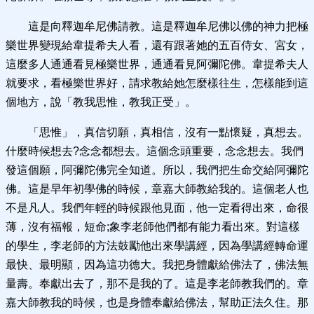
這是向釋迦牟尼佛請教。這是釋迦牟尼佛以佛的神力把極
樂世界變現給韋提希夫人看，還有跟著她的五百侍女、宮女，
這麼多人通通看見極樂世界，通通看見阿彌陀佛。韋提希夫人
就要求，看極樂世界好，請求教給她怎麼樣往生，怎樣能到這
個地方，說「教我思惟，教我正受」。
「思惟」，真信切願，真相信，沒有一點懷疑，真想去。
什麼時候想去?念念都想去。這個念頭重要，念念想去。我們
發這個願，阿彌陀佛完全知道。所以，我們把生命交給阿彌陀
佛。這是早年初學佛的時候，章嘉大師教給我的。這個老人也
不是凡人。我們年輕的時候跟他見面，他一定看得出來，命很
薄，沒有福報，短命;象李老師他們都有能力看出來。對這樣
的學生，李老師的方法鼓勵他出來學講經，因為學講經轉命運
最快、最明顯，因為這功德大。我把身體獻給佛法了，佛法無
量壽。奉獻出去了，那不是我的了。這是李老師教我們的。章
嘉大師教我的時候，也是身體奉獻給佛法，幫助正法久住。那