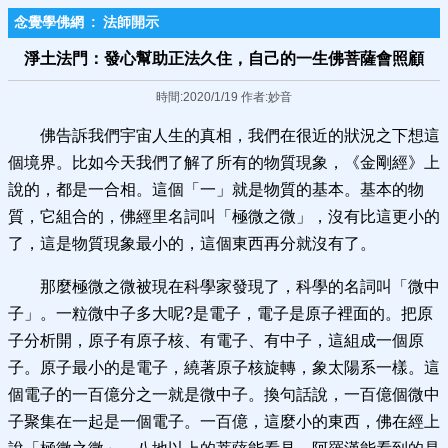
念覺學佛網
:
法師開示
淨土法門：發心幫助正法久住，自己的一生佛菩薩會照顧
時間:2020/1/19 作者:妙音
佛告訴我們宇宙人生的真相，我們在很近的狀況之下想這
個境界。比如今天我們了解了所有的物質現象，《金剛經》上
說的，都是一合相。這個「一」就是物質的基本。基本的物
質，它組合的，佛經里名詞叫「極微之微」，沒有比這更小的
了，這是物質現象最小的，這個東西再分就沒有了。
那麼極微之微被現在科學家發現了，科學的名詞叫「微中
子」。一粒微中子多大呢?是電子，電子是原子裡面的。把原
子分析開，原子有原子核、有電子、有中子，這組成一個原
子。原子最小的是電子，繞著原子核旋轉，象太陽系一樣。這
個電子的一百億分之一就是微中子。換句話說，一百億個微中
子聚集在一起是一個電子。一百億，這麼小的東西，佛在經上