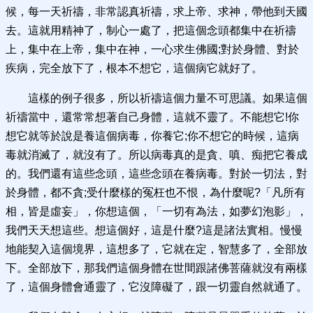
候，每一天祈禱，非常認真祈禱，求上帝、求神，帶他到天國
去。這就用精神了，制心一處了，把這個念頭都集中在祈禱
上，集中在上帝，集中在神，一心求生佛國;對於身體、對於
疾病，完全放下了，根本不想它，這個病它就好了。
這樣的例子很多，所以祈禱這個力量不可思議。如果這個
祈禱當中，還常常想著自己身體，這就不靈了。不能想它!你
想它就等於說是養這個病毒，你養它;你不想它的時候，這病
毒就消滅了，就沒有了。所以病毒真的是貪、嗔、痴把它養成
的。我們還有這些念頭，這些念頭在養病毒。對於一切法，對
於身體，都不貪;受什麼樣的冤枉也不恨，為什麼呢?「凡所有
相，皆是虛妄」，你想這個，「一切有為法，如夢幻泡影」，
我們天天想這些。想這個好，這是什麼?這是諸法實相。慢慢
地能契入這個境界，這想多了，它就在定，智慧多了，全部放
下。全部放下，那我們這個身體在世間跟諸佛菩薩就沒有兩樣
了，這個身體會通靈了，它沒障礙了，跟一切靈自然就通了。