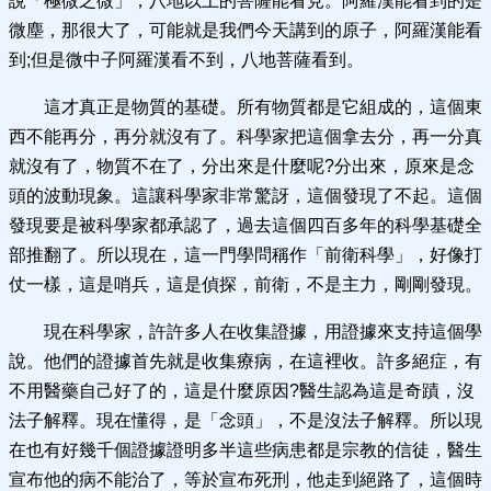
說「極微之微」，八地以上的菩薩能看見。阿羅漢能看到的是
微塵，那很大了，可能就是我們今天講到的原子，阿羅漢能看
到;但是微中子阿羅漢看不到，八地菩薩看到。
這才真正是物質的基礎。所有物質都是它組成的，這個東
西不能再分，再分就沒有了。科學家把這個拿去分，再一分真
就沒有了，物質不在了，分出來是什麼呢?分出來，原來是念
頭的波動現象。這讓科學家非常驚訝，這個發現了不起。這個
發現要是被科學家都承認了，過去這個四百多年的科學基礎全
部推翻了。所以現在，這一門學問稱作「前衛科學」，好像打
仗一樣，這是哨兵，這是偵探，前衛，不是主力，剛剛發現。
現在科學家，許許多人在收集證據，用證據來支持這個學
說。他們的證據首先就是收集療病，在這裡收。許多絕症，有
不用醫藥自己好了的，這是什麼原因?醫生認為這是奇蹟，沒
法子解釋。現在懂得，是「念頭」，不是沒法子解釋。所以現
在也有好幾千個證據證明多半這些病患都是宗教的信徒，醫生
宣布他的病不能治了，等於宣布死刑，他走到絕路了，這個時