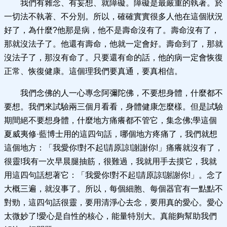
我們有雜念、有妄想、就障礙。障礙是最嚴重的執著。於
一切法不執著、不分別。所以，確確實實很多人他在這個狀況
好了，為什麼?他那是病，他不是壽命沒有了。壽命沒有了，
那就沒法子了。他還有壽命，他就一定會好。壽命到了，那就
沒法子了，那沒有命了。只要還有命的話，他的病一定會恢復
正常、恢復健康。這個理我們要真通，要真相信。
我們念佛的人一心專念阿彌陀佛，不要想身體，什麼都不
要想。我們來試驗兩三個月看看，身體健康怎麼樣。但是試驗
期間絕不要想身體，什麼地方痛癢都不管它，集念佛;學這個
夏威夷修·藍博士用的這四句話，哪個地方疼痛了，我們就想
這個地方：「我愛你!對不起!請原諒!謝謝你!」痛癢就沒有了，
很靈!我有一次早晨腿抽筋，很難過，我就用手去摸它，我就
用這四句話想著它：「我愛你!對不起!請原諒!謝謝你!」。念了
大概三遍，就沒事了。所以，每個細胞、每個器官有一點點不
對勁，這四句話很靈，要用清淨心去念，要用真的愛心。愛心
太微妙了!愛心是自性的核心，能量特別大。真能夠幫助我們