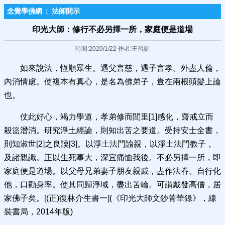
念覺學佛網
:
法師開示
印光大師：修行不必另擇一所，家庭便是道場
時間:2020/1/22 作者:王習訓
如來說法，恆順眾生。遇父言慈，遇子言孝。外盡人倫，
內消情慮。使複本有真心，是名為佛弟子，豈在兩根頭髮上論
也。
仗此好心，竭力學道，孝弟修而閭里[1]感化，齋戒立而
殺盜潛消。研究淨土經論，則知出苦之要道。受持安士全書，
則知淑世[2]之良謨[3]。以淨土法門諭親，以淨土法門教子，
及諸親識。正以生死事大，深宜痛恤我後。不必另擇一所，即
家庭便是道場。以父母兄弟妻子朋友親戚，盡作法眷。自行化
他，口勸身率。使其同歸淨域，盡出苦輪。可謂戴發高僧，居
家佛子矣。[(正)復林介生書一](《印光大師文鈔菁華錄》，線
裝書局，2014年版)