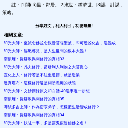
註：[1]閭(lǘ)里：鄰居。[2]淑世：猶濟世。[3]謨：計謀，
策略。
分享好文，利人利己，功德無量!
相關文章:
印光大師：至誠念佛並念觀音菩薩聖號，即可逢凶化吉，遇難成
印光大師：淫慾邪見，是​人生世間的根本大難！
南懷瑾：從辟穀揭開修行的真相03
印光大師：凡夫修行，當發利人利物之大菩提心
宣化上人：修行若是不注重道德，就是造業
達真堪布：這樣修行還是糊塗愚痴的狀態
印光大師：文鈔摘錄原文和白話-40遇事退一步想
南懷瑾：從辟穀揭開修行的真相05
呷絨多吉上師：作為密宗弟子，怎樣把生活變成修行？
南懷瑾：從辟穀揭開修行的真相04
印光大師：扶乩一事，多是靈鬼假冒仙佛之名！