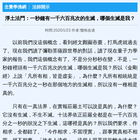
念覺學佛網
:
法師開示
淨土法門：一秒鐘有一千六百兆次的生滅，哪個生滅是我？
時間:2020/1/23 作者:懺悔改過
以前我們沒這個概念，看到經文囫圇吞棗，打馬虎就過去
了。現在我們讀了彌勒菩薩跟世尊的對話，讀了現在量子力學
家的報告，我們這個概念有了。不是分分秒秒在變，不是，一
秒鐘裡頭有一千六百兆次的生滅，哪個生滅是我？所以《金剛
經》上說「凡所有相，皆是虛妄」，為什麼？凡所有相統統是
一千六百兆分之一秒在那個地方的生滅相，所以沒有一種相是
真的。
只有在一真法界，在實報莊嚴土可以說是真的，為什麼？
它沒有生滅，不生不滅。十法界依正莊嚴全都是在一千六百兆
分之一秒的狀況之下生滅，這哪裡是真的？所以我們要求，作
相求，全都錯了。「今作相求，不當理實」，跟事實真相不相