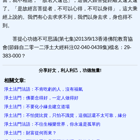
當，就不相應，「故名人遠也」，這個人跟菩提距離太遠太遠
了。「是故經言菩提者，不可以心得，不可以身得」，這大乘
經上說的。我們有心去求求不到，我們以身去求，身也得不
到。
菩提心功德不可思議(第七集)2013/9/13香港佛陀教育協
會(節錄自二零一二淨土大經科注02-040-0439集)檔名：29-
383-000？
分享好文，利人利己，功德無量!
相關文章:
淨土法門法語：不肯吃虧的人，沒有福氣
淨土法門：佛要念得好，一定人做得好
淨土法門：不要化小緣去建立道場
淨土法門：不怕貨比貨，只怕不識貨，這個話還不太可靠，緣分
淨土法門法語：不往生極樂世界，你永遠是孤單的
淨土法門：財富從何而來？