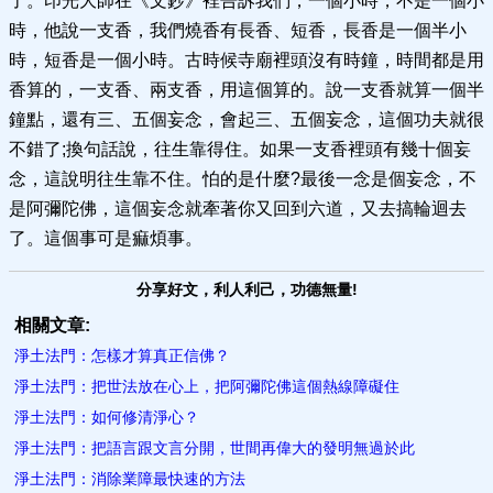
了。印光大師在《文鈔》裡告訴我們，一個小時，不是一個小
時，他說一支香，我們燒香有長香、短香，長香是一個半小
時，短香是一個小時。古時候寺廟裡頭沒有時鐘，時間都是用
香算的，一支香、兩支香，用這個算的。說一支香就算一個半
鐘點，還有三、五個妄念，會起三、五個妄念，這個功夫就很
不錯了;換句話說，往生靠得住。如果一支香裡頭有幾十個妄
念，這說明往生靠不住。怕的是什麼?最後一念是個妄念，不
是阿彌陀佛，這個妄念就牽著你又回到六道，又去搞輪迴去
了。這個事可是痲煩事。
分享好文，利人利己，功德無量!
相關文章:
淨土法門：怎樣才算真正信佛？
淨土法門：把世法放在心上，把阿彌陀佛這個熱線障礙住
淨土法門：如何修清淨心？
淨土法門：把語言跟文言分開，世間再偉大的發明無過於此
淨土法門：消除業障最快速的方法