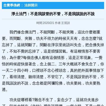
念覺學佛網
:
法師開示
淨土法門：不是我該管的不管，不是我該說的不說
時間:2020/2/1 作者:王習訓
我們修念佛法門，不能間斷，不能夾雜，這比什麼都重
要。而間斷、夾雜，功夫不得力的時候天天有，念念怎麼?就
忘掉了，這就間斷了。間斷在淨宗里術語叫失念，把念佛失掉
了，不知不覺的忘掉了，這是煩惱習氣。有這種情形不要害
怕，為什麼?每個念佛人都有這個情形，這是正常現象。一覺
悟的時候趕快接著念，念上個二、三年大概就不會失念了，你
一天二十四小時，口裡頭不念心裡頭念，真的把外面事情放下
了，看得清楚、聽得清楚，不管它了。不是我該管的不管，不
是我該說的不說，念念都是阿彌陀佛，功夫要純，功夫要熟
透。
功夫從哪裡看?雜念不生了，妄念少了，這就功夫進步