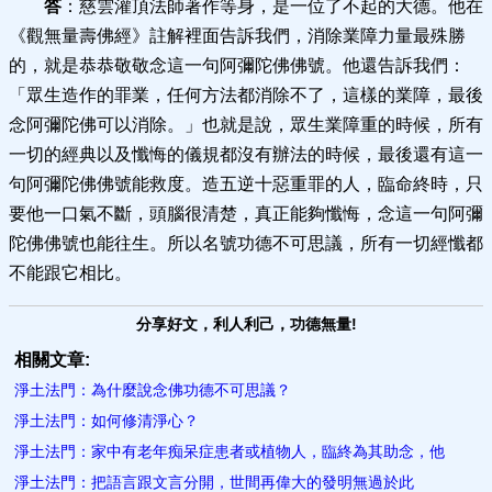
答
：慈雲灌頂法師著作等身，是一位了不起的大德。他在
《觀無量壽佛經》註解裡面告訴我們，消除業障力量最殊勝
的，就是恭恭敬敬念這一句阿彌陀佛佛號。他還告訴我們：
「眾生造作的罪業，任何方法都消除不了，這樣的業障，最後
念阿彌陀佛可以消除。」也就是說，眾生業障重的時候，所有
一切的經典以及懺悔的儀規都沒有辦法的時候，最後還有這一
句阿彌陀佛佛號能救度。造五逆十惡重罪的人，臨命終時，只
要他一口氣不斷，頭腦很清楚，真正能夠懺悔，念這一句阿彌
陀佛佛號也能往生。所以名號功德不可思議，所有一切經懺都
不能跟它相比。
分享好文，利人利己，功德無量!
相關文章:
淨土法門：為什麼說念佛功德不可思議？
淨土法門：如何修清淨心？
淨土法門：家中有老年痴呆症患者或植物人，臨終為其助念，他
淨土法門：把語言跟文言分開，世間再偉大的發明無過於此