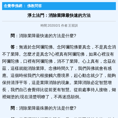
念覺學佛網
:
佛教問答
淨土法門：消除業障最快速的方法
時間:2020/2/1 作者:王習訓
問
：消除業障最快速的方法是什麼?
答
：無過於念阿彌陀佛。念阿彌陀佛要真念，不是真念消
不了業障。怎麼才是真念?心裡真有阿彌陀佛，如果心裡沒有
阿彌陀佛，口裡有阿彌陀佛，消不了業障。心上真有，念茲在
茲，這樣就能消除業障。念佛時間久了，我們與佛就會有感
應。這個時候我們六根接觸六塵境界，起心動念就少了，能夠
保持清淨平等，這是業障消除的現象。業障消除必定智慧增
長，我們自己會覺得比從前更有智慧。從前處事待人接物，煳
裡煳塗的;現在清楚明瞭了，不再迷惑顛倒。
問
：消除業障最殊勝的方法是什麼?