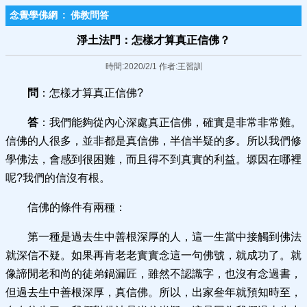
念覺學佛網
:
佛教問答
淨土法門：怎樣才算真正信佛？
時間:2020/2/1 作者:王習訓
問
：怎樣才算真正信佛?
答
：我們能夠從內心深處真正信佛，確實是非常非常難。
信佛的人很多，並非都是真信佛，半信半疑的多。所以我們修
學佛法，會感到很困難，而且得不到真實的利益。塬因在哪裡
呢?我們的信沒有根。
信佛的條件有兩種：
第一種是過去生中善根深厚的人，這一生當中接觸到佛法
就深信不疑。如果再肯老老實實念這一句佛號，就成功了。就
像諦閒老和尚的徒弟鍋漏匠，雖然不認識字，也沒有念過書，
但過去生中善根深厚，真信佛。所以，出家叄年就預知時至，