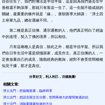
自在往生了。我們對佛法是半信半疑，這是因為我們過去生中
善根還不夠深厚，那就只有靠這一生了。這一生能不能成就的
關鍵，最重要的條件就是「緣」。唐朝善導大師講：「淨土四
土叄輩九品，總在遇緣不同。」
第二種是真正信佛、通宗通教的人，他們真正明白了經論
中的道理，契入了佛的境界，所以相信。
只有這兩種人是真信，除此之外，都是半信半疑。所以我
們在日常生活中還是煩惱當家，成見作主。真正信佛的人，一
定會放棄自己的成見，隨順經典的教誨，絕對不會受世間種種
知見干擾，那才是真信。
分享好文，利人利己，功德無量!
相關文章:
淨土法門：把福報留著，臨終時享
淨土法門：把語言跟文言分開，世間再偉大的發明無過於此
淨土法門：消除業障最快速的方法