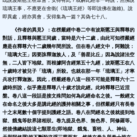
既說波斯慝王在眾會，安得有此？或解此經非一時說，然佛說
琉璃王事，不應更在舍衛(《琉璃王經》等即說佛在迦維)。說
即異處，經亦異會，安得集為一篇？其偽七十八。
《作者的異見》：
在楞嚴經中卷二中有波斯慝王與釋尊
的
對話，且釋尊與慝王同歲，當時是六十二歲，由此可知楞嚴經
應是在釋尊六十二歲幾年間所說。但在卷八經文中，阿難說：
「琉璃大王」因要誅釋迦族人，及「善星比丘」因為說諸法空
無，二人皆下地獄。而根據阿含經第五十九經，波斯慝王在八
十歲時才被兒子「琉璃」所殺。也就在那一年「琉璃王」才率
兵攻打釋迦族。因此，楞嚴經卷八這一段不可能是釋尊六十二
歲時所說，似乎應是釋尊八十歲才說此經。此時釋尊已近涅
槃。卷八這一段話是接文殊問如何為此經命名之後。一般經文
在命名之後大多是講此經的護持相關之事，但楞嚴經只有長卷
十之末尾數十個字提到護經之語。卷八在問經名之後就提到地
獄、餓鬼等欲界諸相狀。卷九提及色界、無色界、阿修羅等。
然後佛總結說這七類眾生(即地獄、餓鬼、畜牲、人、神仙、