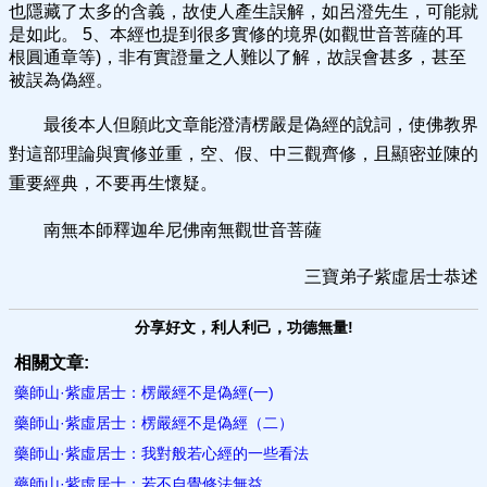
也隱藏了太多的含義，故使人產生誤解，如呂澄先生，可能就
是如此。 5、本經也提到很多實修的境界(如觀世音菩薩的耳
根圓通章等)，非有實證量之人難以了解，故誤會甚多，甚至
被誤為偽經。
最後本人但願此文章能澄清楞嚴是偽經的說詞，使佛教界
對這部理論與實修並重，空、假、中三觀齊修，且顯密並陳的
重要經典，不要再生懷疑。
南無本師釋迦牟尼佛南無觀世音菩薩
三寶弟子紫虛居士恭述
分享好文，利人利己，功德無量!
相關文章:
藥師山·紫虛居士：楞嚴經不是偽經(一)
藥師山·紫虛居士：楞嚴經不是偽經（二）
藥師山·紫虛居士：我對般若心經的一些看法
藥師山·紫虛居士：若不自覺修法無益