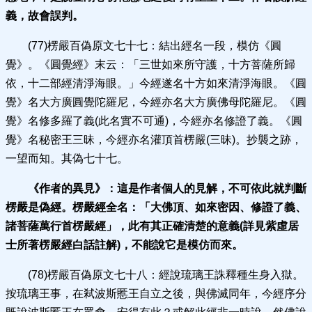
義，故會誤判。
(77)楞嚴百偽原文七十七：結出經名一段，模仿《圓
覺》。《圓覺經》末云：「三世如來所守護，十方菩薩所歸
依，十二部經清淨海眼。」今經遂名十方如來清淨海眼。《圓
覺》名大方廣圓覺陀羅尼，今經亦名大方廣佛母陀羅尼。《圓
覺》名修多羅了義(此名實不可通)，今經亦名修證了義。《圓
覺》名秘密王三昧，今經亦名灌頂首楞嚴(三昧)。抄襲之跡，
一望而知。其偽七十七。
《作者的異見》：
這是作者個人的見解，不可依此就判斷
楞嚴是偽經。楞嚴經全名：「大佛頂、如來密因、修證了義、
諸菩薩萬行首楞嚴經」，此有其正確清楚的意義
(詳見紫虛居
士所著楞嚴經白話註解)，不能說它是模仿而來。
(78)楞嚴百偽原文七十八：經說琉璃王誅釋種生身入獄。
按琉璃王事，在弒波斯慝王自立之後，與佛滅同年，今經序分