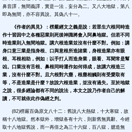
鼻音譯，無間義譯，實是一法，妄分為二。又八大地獄，第八
即為無間，亦不容異說。其偽八十一。
《作者的異見》：
楞嚴經文之義是說：若眾生六根同時造
作十習因中之各種惡業則死後神識將會入阿鼻地獄。但若不同
時造業則入無間地獄。講六根造業並沒有什麼不對。例如：講
身口意三業是指身根、口與意根所造諸業，身根造業亦有眼
根、耳根相助，例如：以手打人而
造身業，眼看、耳聞常是幫
凶。口業沒有舌根、鼻根同時運作如何得成，故講六根造三
業，沒有什麼不對。且六根對六塵，根塵相觸則有受愛取有
等，不是造業是什麼？故說六根造業，並沒有過失。至於地獄
之說，很多經論都有不同的說法，本文之說乃作者自己的解
讀，不可就依此作偽經之判。
(82)楞嚴百偽原文八十二：舊說八大熱獄，十大寒獄，故
稱十八地獄。然本獄外，增獄各有十六，則新舊無異辭。今經
取十八地獄舊說，而一再倍之為三十六獄，百八獄，臆造無