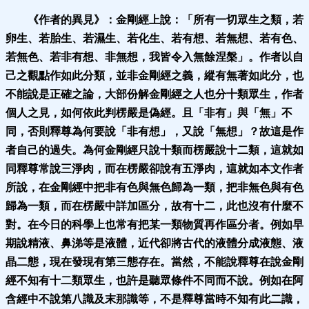
《作者的異見》：
金剛經上說：「所有一切眾生之類，若
卵生、若胎生、若濕生、若化生、若有想、若無想、若有色、
若無色、若非有想、非無想，我皆令入無餘涅槃」。作者以自
己之觀點作如此分類，並非金剛經之義，縱有無著如此分，也
不能說是正確之論，大部份解金剛經之人也分十類眾生，作者
個人之見，如何依此判楞嚴是偽經。且「非有」與「無」不
同，否則釋尊為何要說「非有
想」，又說「無想」？故這是作
者自己的過失。為何金剛經只說十類而楞嚴說十二類，這就如
同釋尊常說三淨肉，而在楞嚴卻說有五淨肉，這就如本文作者
所說，在金剛經中把非有色與無色歸為一類，把非無色與有色
歸為一類，而在楞嚴中詳加區分，故有十二，此也沒有什麼不
對。在今日的科學上也常有把某一類物質再作區分者。例如早
期說精液、鼻涕等是液體，近代卻將古代的液體
分成液態、液
晶二態，現在發現有第三態存在。當然，不能說釋尊在說金剛
經不知有十二類眾生，也許是聽眾條件不同而不說。例如在阿
含經中不說第八識及末那識等，不是釋尊當時不知有此二識，