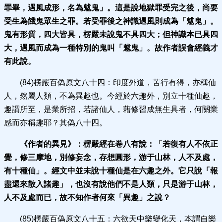
罪畢，遇風成形，名為魃鬼」。這是說地獄罪受完之後，尚要
受生為餓鬼眾生之罪。若受罪後之神識遇風則成為「魃鬼」。
鬼有形質，四大皆具，楞嚴未說鬼不具四大；但神識本已具四
大，遇風而成為一種特別的鬼叫「魃鬼」。故作者誤會經義才
有此說。
(84)楞嚴百偽原文八十四：印度外道，苦行有得，亦稱仙
人，然屬人類，不為異趣也。今經於六趣外，別立十種仙趣，
趣謂所至，是業所招，若諸仙人，藉修習成無生具者，何關業
感而亦稱趣耶？其偽八十四。
《作者的異見》：
楞嚴經在卷八有說：「若復有人不依正
覺，修三摩地，別修妄念，存想圓形，游于山林，人不及處，
有十種仙」。經文中並未說十種仙是在六趣之外。它只說「報
盡還來散入諸趣」，也沒有說他們不是人類，
只是游于山林，
人不及處而已，故不知作者何來「異趣」之說？
(85)楞嚴百偽原文八十五：六欲天中樂變化天，本謂自樂