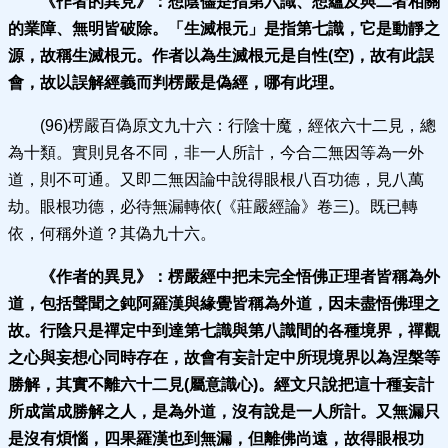
《作者的異見》：
想陰儘是指第六識、想蘊及與二者相關
的業障、無明皆破除。「生滅根元」是指第七識，它是動靜之
源，故稱生滅根元。作者以為生滅根元是自性
(空)，故有此誤
會，故以誤解經義而判楞嚴是偽經，哪有此理。
(96)楞嚴百偽原文九十六：行陰十魔，經依六十二見，總
為十類。實則見各不同，非一人所計，今合二無因等為一外
道，則不可通。又即二無因論中說得眼根八百功德，見八萬
劫。眼根功德，必待無漏轉依(《莊嚴經論》卷三)。既已轉
依，何稱外道？其偽九十六。
《作者的異見》：
楞嚴經中把未完全悟佛正理者皆稱為外
道，包括聲聞之鈍阿羅漢與緣覺皆稱為外道，因未盡悟佛理之
故。行陰只是禪定中到達第七識與第八識間的各種境界，禪觀
之心與妄想心同時存在，故會有妄計定中所現境界以為涅槃等
勝解，其實不離六十二見(屬意識心)。經文只說把這十種妄計
所成當成勝解之人，是為外道，沒有說是一人所計。又無漏只
是沒有煩惱，四果羅漢也到無漏，但離佛尚遠，故得眼根功