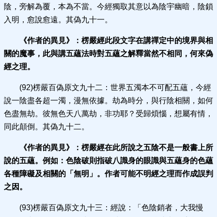
陰，旁解為覆，本為不當。今經獨取其意以為陰宇幽暗，陰鎖
入明，愈說愈遠。其偽九十一。
《作者的異見》：
楞嚴經此段文字在講禪定中的境界與相
關的魔事，此與講五蘊法時對五蘊之解釋當然不相同，何來偽
經之理。
(92)楞嚴百偽原文九十二：世界五濁本不可配五蘊，今經
說一陰盡各超一濁，漫無依據。劫為時分，與行陰相關，如何
色盡無劫。彼無色天八萬劫，非功耶？受歸煩惱，想屬有情，
同此顛倒。其偽九十二。
《作者的異見》：
楞嚴經在此所說之五陰不是一般書上所
說的五蘊。例如：色陰破則指破八識身的眼識與五蘊身的色蘊
各種障礙及相關的「無明」。作者可能不明經之理而作成誤判
之因。
(93)楞嚴百偽原文九十三：經說：「色陰銷者，大我慢