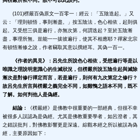
與楞嚴所依不同。故不可以此誤判。
(101)楞嚴百偽原文一百零一：經云：「五陰迭起。」又
云：「理則頓悟，事則漸盡。」按五陰法，色心相依，起則俱
起。又受想三俱是遍行，亦無次第，何謂迭起？至於五陰漸
盡，事理所無。豈能一一拔彼遍行，使其不相應耶？禪家北宗
有頓悟漸修之說，作者竊取其意以撰經耳。其偽一百一。
《作者的異見》：
呂先生所說色心相依，受想遍行等是以
唯識之理說明意識心的生滅狀況，但楞嚴所說五陰生起與滅除
漸次是對修行禪定而言，若是遍行，則何有九次第定之修行？
故呂先生所言與楞嚴之義完全不同，如雞鴨之語本不同，既不
了解。如何判他人是偽經。
結論：
《楞嚴經》是佛教中很重要的一部經典，但很不幸
被很多人誤認為是偽經。尤其是佛教重要學者，如呂澄者，其
之錯誤批判，對佛教影響更是深遠。綜觀本經之所以被誤為偽
經，主要原因如下：