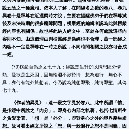
天與阿修羅)皆不斷殺盜淫三業而有。然後在卷九與卷十皆在
說五陰之十種魔相。依本人了解，在問經名之後的卷八、卷九
與卷十是釋尊在近涅槃時才說，主要在提醒佛弟子們在釋尊滅
後及末法時期的很多魔障問題，楞嚴經的編輯者認為此與楞嚴
經內容也有關係，故也將此納入經文中，至於在何處說這些內
容則不知。
由這個理由判楞嚴經是偽經也不合理，蓋一部經之
內容不一定是釋尊在一時之所說，不同時間相關之說亦可合成
一經。
(79)楞嚴百偽原文七十九：經說眾生升沉以情想區分情
類。愛欲是生死因，固無輪迴不涉於情，想為遍行，無心不
具，亦何有能外於想者。今乃說為純想即飛，純情即墮。其偽
七十九。
《作者的異見》：
這一段文字見於卷八。此中所謂「情」
是指經中所說之「內分」。即身心內部之執著，包括七情所生
之貪愛染著。「想」是「外分」，即對身心之外的境界產生虛
想。故可看出經文所說之「想」與一般遍行之想不是同義，因