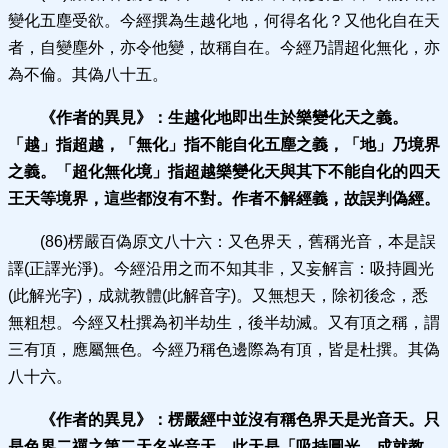
變化五塵受欲。今經撰為生越化地，何得名化？又他化自在天
者，自變塵外，亦令他變，故稱自在。今經乃謂超化無化，亦
為不倫。其偽八十五。
《作者的異見》：
生越化地即出生於樂變化天之義。
「越」指超越，「無化」指不能自化五塵之義，「地」乃境界
之
義。「超化無化境」指超越樂變化天與其下不能自化的四天
王天等境界，這些都沒有不對。作者不解經義，故誤判偽經。
(86)楞嚴百偽原文八十六：又色界天，舊稱光音，本是誤
譯(正譯光淨)。今經沿用之而不知其非，又妄解言：吸持圓光
(此解光字)，成就教體(此解音字)。又無想天，除初後念，悉
無粗想。今經又杜撰為初半劫生，後半劫滅。又有頂之稱，謂
三有頂，應屬無色。今經乃稱色邊際為有頂，皆是杜撰。其偽
八十六。
《作者的異見》：
楞嚴經中並沒有稱色界天是光音天。
只
是色界二禪之第二天名光音天，此天是「吸持圓光、成就教