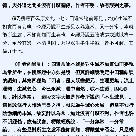
德，與外道之間並沒有什麼關係。作者不明，故有誤判之事。
(97)楞嚴百偽原文九十七：四遍常論前際見，均於生滅不
如實而有妄執。今經乃說不生滅見以為遍常。又一分常，本就
能所生處，不如實知而生妄執。今經乃說五陰或盡或滅以為一
分。至於有邊，本指世間，乃說眾生半生半滅。皆不可解。其
偽九十七。
《作者的異見》：
四遍常論本就是對生滅不如實知而妄執
為常所生，在楞嚴經中亦如是說，但其詳細說明定中四種錯誤
的認知，
其第四種為「四者，是人既盡想元、生理更無，流止
運轉，生滅想心，今已永滅，理中自然，或不生滅，因心所
度，計以為常」。這段文字大概是作者所說的「不生滅見」。
這是說修行人想陰已盡之後，就以為生滅心永滅，但當不知行
陰微細尚未滅，故妄計以為常，如此沒有什麼不對。作者也許
不明經義，故有誤會。楞嚴經所說：「一分無常，一分常
論」，有些是對所生之處不能如實知，楞嚴並未否定。只是楞