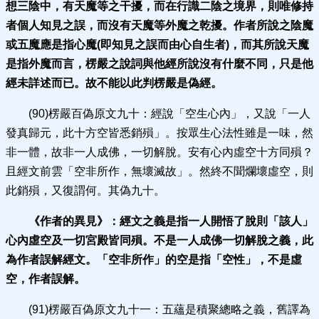
想三陰中，有天魔等之干擾，而在行識二陰之境界，則唯修持
者個人知見之誤，而沒有天魔等外魔之乾
擾。作者所說之陰魔
或五魔應是指心魔(即知見之誤而由心自生者)，而其所說天魔
是指外魔而言，楞嚴之說詞與他經所說沒有什麼不同，只是他
經未詳述而已。故不能以此判楞嚴是偽經。
(90)楞嚴百偽原文九十：經說「空生心內」，又說「一人
發真歸元，此十方空皆悉銷殞」。按眾生心法性雖是一味，然
非一體，故非一人成佛，一切解脫。安有心內虛空十方同殞？
且經文前雲「空非所作，無壞滅故」。然終不聞爛壞虛空，則
此銷殞，又復謂何。其偽九十。
《作者的異見》：
經文之義是指一人開悟了脫則「該人」
心內虛空及一切宮殿皆同殞。不是一人成佛一切解脫之義，此
為作者誤解經文。「空非所作」的空是指「空性」，
不是虛
空，作者誤解。
(91)楞嚴百偽原文九十一：五蘊是積聚總略之義，舊譯為