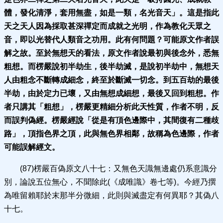
體，發化清淨，套用無盡，如是一類，名光音天」。
這是指此
天之天人因為採取甚深禪定而成就之光明，作為教化天眾之
音，即以光替代人類音之功用。此有何問題？可能原文作者誤
解之故。至於無想天的看法，原文作者說最初與後念外，悉無
粗想。而楞嚴說初半劫生，後半劫滅，是說初半劫中，無想天
人由粗念不斷轉成細念，終至於斷滅一切念。到五百劫的最後
半劫，由於定力已壞，又由無想成細想，最後又回到粗想。作
者只講其「粗想」，楞嚴更精細分析此天性質，作者不明，反
而誤判偽經。楞嚴經說「從是有頂色邊際中，其間復有二種歧
路」，頂指色界之頂，此與無色界相鄰，故稱為色邊際，
作者
可能誤解經文。
(87)楞嚴百偽原文八十七：又無色天識無邊處仍系意識分
別，論說五位無心，不聞除此(《成唯識》卷七等)。今經乃撰
為唯留賴耶於末那半分微細，此則與滅盡定有何異耶？其偽八
十七。