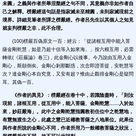
未圓」之義與作者所舉涅槃經之句不同，其意義亦非如作者自
己之解釋。楞嚴經這句話是指寂滅未至精圓，未到寂滅現前之
境界。詳細見筆者所譯之楞嚴經。作者呂先生以其個人之知見
就妄判楞嚴之非，此不合理。
(100)楞嚴百偽原文一百：經云：「從諸根互用中能入菩
薩金剛乾慧，如是乃超十信等入如來海。」按六根互用，必需
轉依(《莊嚴論》卷三)，此金剛心以後事。今乃說由互用入金
剛心，斯顛倒矣。金剛心剎那斷惑，次念即證菩提，安乾慧等
次？達金剛心本自究竟，又安有超？惟由止觀得金剛心是疑問
耳。其偽一百。
《作者的異見》：
楞嚴經在卷十中，若識陰盡時，「則汝
現前，諸根互用，從互用中，能入菩薩、金剛乾慧
……
入於如
來，妙莊嚴海」。此中之金剛乾慧指圓教初住位中之乾慧地，
有慧無渡生之心，此處之慧已近權教菩薩之八地果位。此果位
與作者所說的金剛心不同，作者所用乃一般權教菩薩之狀況，