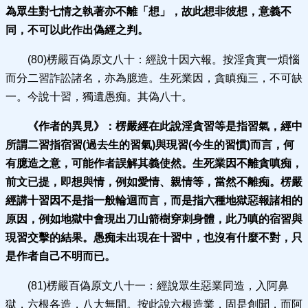
為眾生對七情之執著亦不離「想」，故此想非彼想，意義不
同，不可以此作出偽經之判。
(80)楞嚴百偽原文八十：經說十因六報。按淫貪實一煩惱
而分二習詐訟諸名，亦為臆造。生死業因，貪瞋痴三，不可缺
一。今說十習，獨遺愚痴。其偽八十。
《作者的異見》：
楞嚴經在此說淫貪習等是指習氣，經中
所謂二習指宿習(過去生的習氣)與現習(今生的習慣)
而言，何
有臆造之意，可能作者誤解其義使然。生死業因不離貪嗔痴，
前文已提，即想與情，例如愛情、親情等，當然不離痴。楞嚴
經講十習因不是指一般輪迴而言，而是指六種地獄惡報諸相的
原因，例如地獄中會現出刀山箭樹穿刺身體，此乃嗔的宿習與
現習交擊的結果。愚痴未出現在十習中，也沒有什麼不對，只
是作者自己不明而已。
(81)楞嚴百偽原文八十一：經說眾生惡業同造，入阿鼻
獄，六根各造，八大無間。按此說六根造業，固是創聞，而阿