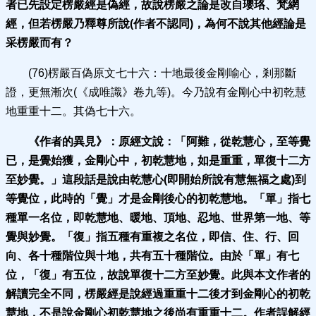
者已先設定楞嚴經是偽經，故說楞嚴之論是改自瓔珞、梵網
經，但若楞嚴乃釋尊所說(作者不認同)，為何不說其他經論是
采楞嚴而有？
(76)楞嚴百偽原文七十六：十地最後金剛喻心，剎那斷
證，更無漸次(《成唯識》卷九等)。今乃說有金剛心中初乾慧
地重重十二。其偽七十六。
《作者的異見》：
原經文說：「阿難，從乾慧心，至等覺
已，是覺始獲，金剛心中，初乾慧地，如是重重，單復十二方
至妙覺。」這段話是說由乾慧心(即開始所說有慧無福之處)到
等覺位，此時的「覺」才是金剛後心的初乾慧地。「單」指七
種單一名位，即乾慧地、暖地、頂地、忍地、世界第一地、等
覺與妙覺。「復」指五種有重複之名位，即信、住、行、回
向、各十種階位與十地，共有五十種階位。由於「單」有七
位，「復」有五位，故說單復十二方至妙覺。此與本文作者的
解讀完全不同，楞嚴經是說經過重重十二後才到金剛心的初乾
慧地，不是說金剛心初乾慧地之後尚有重重十二。作者誤解經