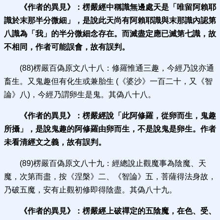
《作者的異見》：
楞嚴經中稱識無邊處天是「唯留阿賴耶
識於末那半分微細」，是說此天尚有阿賴耶識與末那識內認第
八識為「我」的半分微細念存在。而滅盡定應已滅第七識，故
不相同，作者可能誤會，故有誤判。
(88)楞嚴百偽原文八十八：修羅惟通三趣，今經乃說亦通
畜生。又鬼趣但有化生或兼胎生 (《婆沙》一百二十，又《智
論》八)，今經乃謂卵生是鬼。其偽八十八。
《作者的異見》：
楞嚴經說「此阿修羅，從卵而生，鬼趣
所攝」，是說鬼趣的阿修羅由卵而生，不是說鬼是卵生。作者
未看清經文之義，故有誤判。
(89)楞嚴百偽原文八十九：經總說止觀魔事為陰魔、天
魔，次第而盡，按《涅槃》二、《智論》五，菩薩得法身故，
乃破五魔，安有止觀初修即得陰盡。其偽八十九。
《作者的異見》：
楞嚴經上破禪定的五陰魔，在色、
受、