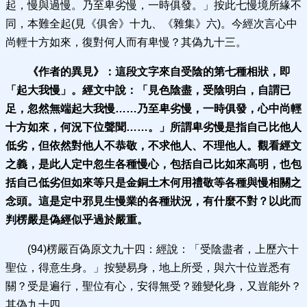
起，慢與過慢。乃至卑劣慢，一時俱發。」按此七慢境所緣不
同，本難全起(見《俱舍》十九、《雜集》六)。今經次言心中
尚輕十方如來，復對何人而有卑慢？其偽九十三。
《作者的異見》：
這段文字來自受陰的第七種相狀，即
「起大我慢」。經文中說：「見色陰盡，受陰明白，自謂已
足，忽然無端起大我慢
……
乃至卑劣慢，一時俱發，心中尚輕
十方如來，何況下位聲聞
……
。」所謂卑劣慢是指自己比他人
低劣，但依然對他人不恭敬，不求他人、不理他人。觀看經文
之義，是此人定中忽生各種慢心，包
括自己比如來高明，也包
括自己低劣但如來等只是金銅土木何用禮敬等各種與慢相關之
念頭。這是定中邪見生慢業的各種狀況，有什麼不對？以此而
判楞嚴是偽經似乎過於嚴重。
(94)楞嚴百偽原文九十四：經說：「受陰盡者，上歷六十
聖位，得意生身。」按變易身，地上所受，與六十位豈悉有
關？受是遍行，聖位有心，安得無受？雖變化身，又豈能外？
其偽九十四。