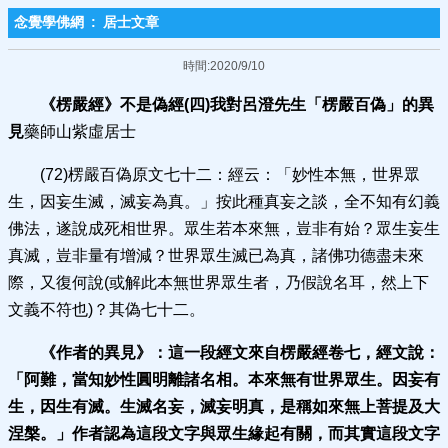
念覺學佛網
:
居士文章
時間:2020/9/10
《楞嚴經》不是偽經(四)我對呂澄先生「楞嚴百偽」的異
見
藥師山紫虛居士
(72)楞嚴百偽原文七十二：經云：「妙性本無，世界眾
生，因妄生滅，滅妄為真。」按此種真妄之談，全不知有幻義
佛法，遂說成死相世界。眾生若本來無，豈非有始？眾生妄生
真滅，豈非量有增減？世界眾生滅已為真，諸佛功德盡未來
際，又復何說(或解此本無世界眾生者，乃假說名耳，然上下
文義不符也)？其偽七十二。
《作者的異見》：
這一段經文來自楞嚴經卷七，經文
說：
「阿難，當知妙性圓明離諸名相。本來無有世界眾生。因妄有
生，因生有滅。生滅名妄，滅妄明真，是稱如來無上菩提及大
涅槃。」作者認為這段文字與眾生緣起有關，而其實這段文字