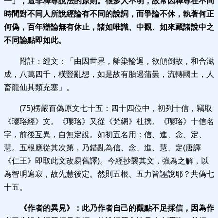
一」，這非釋尊說法的原則。
很多人不明，故常因釋尊在不同
時間對不同人所說經論有不同的說詞，而爭論不休，執著何正
何偽，百年辯論無有休止，諸如唯識、中觀、如來藏諸說中之
不同論點即如此。
附註：經文：「由因世界，離染輪迴，欲顛倒故，和合滋
成，八萬四千，橫豎亂想，如是故有胎遏蒲曇，流轉國土，人
畜龍仙其類充塞」。
(75)楞嚴百偽原文七十五：四十四位中，初列十信，竊取
《瓔珞經》文。《瓔珞》又從《梵網》杜撰。《瓔珞》十信名
字，前後互異，自無定說。如初五名用：信、進、念、定、
慧。五根應從其次第，乃錯亂為信、念、進、慧、定(唐譯
《仁王》即取此文改易舊譯)。今經抄襲其文，強為之解，以
為智明遍寂，故先慧後定。然則五根、五力皆誣說耶？共偽七
十五。
《作者的異見》：
此乃作者自己的觀點不足採信，因為作