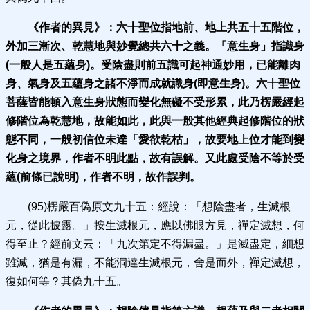
《作者的異見》：
六十聖位指地前、地上共五十五階
位，
外加三漸次、乾慧地與妙覺總共六十之義。「意生身」指識身
(一般人是五蘊身)。受陰盡則前五識可起神通妙用，已能離肉
身、氣身及五蘊身之諸不淨而成就識身(即意生身)。六十聖位
菩薩皆能頓入意生身狀態而變化無礙不受形累，此乃楞嚴經起
修階位為乾慧地，故能如此，此與一般其他經典起修階位的狀
態不同，一般初信位未達「愛欲乾枯」，故要地上位才能到變
化身之境界，作者不明此點，故有誤解。又此處受陰不等於受
蘊(前條已說明)，作者不明，故作誤判。
(95)楞嚴百偽原文九十五：經說：「想陰盡者，生滅根
元，從此披露。」按生滅根元，應以佛眼方見，禪定滅想，何
得至止？經前文云：「九次第定不得漏盡。」是滅盡定，細想
雖滅，猶是有漏，不能洞達生滅根元，舍是而外，禪定滅想，
復如何等？其偽九十五。