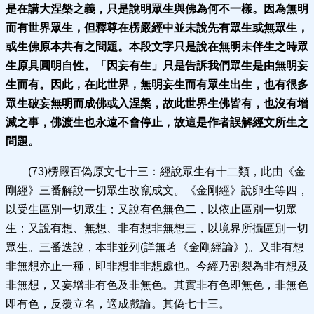
是在講大涅槃之義，只是說明眾生與佛為何不一樣。因為無明
而有世界眾生，但釋尊在楞嚴經中並未說先有眾生或無眾生，
或生佛原本共有之問題。本段文字只是說在無明未伴生之時眾
生原具圓明自性。「因妄有生」只是告訴我們眾生是由無明妄
生而有。
因此，在此世界，無明妄生而有眾生出生，也有很多
眾生破妄無明而成佛或入涅槃，故此世界生佛皆有，也沒有增
滅之事，佛渡生也永遠不會停止，故這是作者誤解經文所生之
問題。
(73)楞嚴百偽原文七十三：經說眾生有十二類，此由《金
剛經》三番解說一切眾生改竄成文。《金剛經》說卵生等四，
以受生區別一切眾生；又說有色無色二，以依止區別一切眾
生；又說有想、無想、非有想非無想三，以境界所攝區別一切
眾生。三番迭說，本非並列(詳無著《金剛經論》)。又非有想
非無想亦止一種，即非想非非想處也。今經乃割裂為非有想及
非無想，又妄增非有色及非無色。其實非有色即無色，非無色
即有色，反覆立名，適成戲論。其偽七十三。