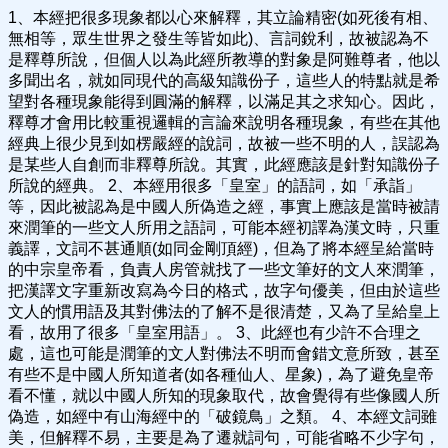
1、本經把很多現象都以心來解釋，其立論精密(如死後有相、
無相等，眾生世界之發生等皆如此)、言詞銳利，故被認為不
是釋尊所說，但個人以為此經所教導的對象是阿難尊者，他以
多聞出名，就如同現代的高級知識份子，這些人的特點就是希
望對各種現象能得到圓滿的解釋，以滿足其之求知心。因此，
釋尊才會用比較重視邏輯的言論來說明各種現象，有些在其他
經典上很少見到如楞嚴經的說詞，故被一些不明的人，誤認為
是某些人自創而非釋尊所說。其實，此經應該是針對知識份子
所說的經典。 2、本經用很多「皇室」的語詞，如「承詣」
等，因此被認為是中國人所偽造之經，事實上應該是當時被請
來潤筆的一些文人所用之語詞，可能本經初譯為漢文時，只重
義譯，文詞不甚通順(如同金剛頂經)，但為了將本經呈給當時
的中宗皇帝看，負責人房管就找了一些文筆好的文人來潤筆，
把漢譯文字重新改寫為今日的格式，故字句優美，但由於這些
文人的慣用語及其對佛法的了解不是很清楚，又為了呈給皇上
看，故用了很多「皇室用語」。 3、此經也有少許不合理之
處，這也可能是潤筆的文人對佛法不明而會錯文意所致，甚至
有些不是中國人所知道者(如各種仙人、星象)，為了避免皇帝
看不懂，就以中國人所知的現象取代，故會覺得有些像國人所
偽造，如經中有山海經中的「破鏡鳥」之類。 4、本經文詞雖
美，但解釋不易，主要是為了遷就詞句，可能省略不少字句，