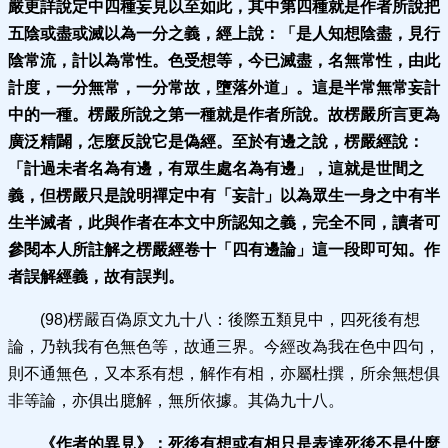
嚴更詳說定中四種妄見以至如此，其中第四種就是作者所說把
五陰或盡或滅以為一分之義，經上說：「是人知想陰盡，見行
陰常流，計以為常性。色受想等，今已滅盡，名無常性，由此
計度，一分無常，一分常故，墮落外道」。這是
半常無常妄計
中的一種。楞嚴所說之第一種就是作者所說。故楞嚴所言更為
廣泛精闢，怎麼反說它是偽經。至於有邊之說，楞嚴經說：
「計過未者名為有邊，有眾生處名為有邊」，這就是世間之
義，但楞嚴只是說明禪定中有「妄計」以為眾生一身之中有半
生半滅者，此與作者在本文中所認知之義，完全不同，讀者可
參閱本人所註解之楞嚴經卷十「四有邊論」這一段即可知。作
者誤解經義，故有誤判。
(98)楞嚴百偽原文九十八：後際五類見中，四死後有想
論，乃執我有色無色等，故通三界。今經改為我在色中四句，
則不通無色，又本系有想，解作有相，亦屬杜撰，所余無想俱
非等論，亦俱出臆解，無所依據。其偽九十八。
《作者的異見》：
死後有想或有相只是表達死後不是什麼