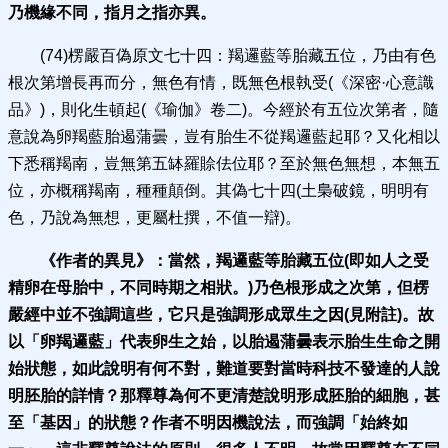
乃機緣不同，指月之指亦異。
(74)楞嚴百偽原文七十四：羯邏藍等胎藏五位，乃由有色
根次第增長再而分，無色有情，既無色根執受(《深密·心意識
品》)，則化生頓起(《瑜伽》卷二)。今經於有五位次第者，隨
意說為卵羯藍胎遏蒲曇，豈有胎生不從羯邏藍起耶？又化相以
下悉稱羯南，豈無第五缽羅賒佉位耶？至於無色無想，本無五
位，亦概稱羯南，種種顛倒。其偽七十四(土梟破鏡，明明有
色，乃說為無想，更屬杜撰，不值一辯)。
《作者的異見》：
當然，羯邏藍等胎藏五位(即如人之受
精卵在母胎中，不同時期之相狀。)乃色根形成之次第，但楞
嚴經中並不強調這些，它只是強調形成眾生之因(見附註)。故
以「卵羯邏藍」代表卵生之始，以胎遏蒲曇表示胎生生命之開
始狀態，如此說明有何不對，難道要對當時科技不發達的人說
明胚胎的詳情？那釋尊為何不更清楚說明形成胚胎的細胞，甚
至「基因」的狀態？作者不明因機說法，而強調「始終如