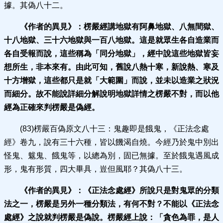
據。其偽八十二。
《作者的異見》：
楞嚴經講地獄有阿鼻地獄、八無間獄、
十八地獄、三十六地獄與一百八地獄。這是就眾生各自造業而
各自受報而說，這些稱為「同分地獄」，經中說這些地獄皆妄
想所生，非本來有。由此可知，舊說八熱十寒，新說熱、寒及
十方增獄，這些都只是就「大範圍」而說，並未以造業之狀況
而細分。故不能說詳細分解說明地獄詳情之楞嚴不對，而以他
經為正確來判楞嚴是偽經。
(83)楞嚴百偽原文八十三：鬼趣即是餓鬼，《正法念處
經》卷九，說有三十六種，皆以饑渴自燒。今經乃於鬼中別出
怪鬼、魃鬼、餓鬼等，以總為別，固已無據。至於餓鬼遇風成
形，鬼有形質，四大畢具，豈但風耶？其偽八十三。
《作者的異見》：
《正法念處經》所說只是對鬼眾的分類
法之一，楞嚴是另外一種分類法，有何不對？不能以《正法念
處經》之說就判楞嚴是偽說。楞嚴經上說：「貪色為罪，是人