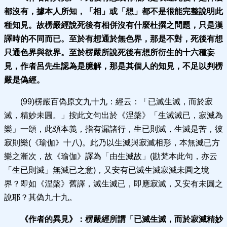
都沒有，據本人所知，「相」或「想」都不是很能完整說明此
種知見。故楞嚴經說死後有相併沒有什麼杜撰之問題，只是漢
譯時的不同而已。至於有想通於無色界，那是不對，死後有想
只通色界與欲界。至於楞嚴所說死後有想所衍生的十六種妄
見，作者呂先生認為是臆解，那是其個人的知見，不足以判楞
嚴是偽經。
(99)楞嚴百偽原文九十九：經云：「已滅生滅，而於寂
滅，精妙未圓。」按此文句出於《涅槃》「生滅滅已，寂滅為
樂」一頌，此頌本義，指有漏諸行，生已則滅，生滅是苦，彼
寂則樂(《瑜伽》十八)。此乃以生滅與寂滅相形，本無滅已方
樂之漸次，故《瑜伽》譯為「由生滅故」(勘梵本此句，亦云
「生已則滅」無滅已之意)，又安有已滅生滅寂滅未圓之境
界？即如《涅槃》舊譯，滅生滅已，即應寂滅，又安有未圓之
說耶？其偽九十九。
《作者的異見》：
楞嚴經所謂「已滅生滅，而於寂滅精妙