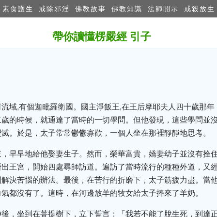
素食護生
戒除邪淫
佛教故事
佛教知識
法師開示
戒殺放生
帶你讀懂楞嚴經 引子
流域,有個迦毗羅衛國。國主淨飯王,在王后摩耶夫人四十歲那年
二歲的時候，就通達了當時的一切學問。但他發現，這些學問並
變滅。於是，太子常常鬱鬱寡歡，一個人坐在那裡靜靜地思考。
來，早早地給他娶妻生子。然而，榮華富貴，嬌妻幼子並沒有拴
潛出王宮，開始四處尋師訪道。遍訪了當時流行的種種外道，又經
到解決苦惱的辦法。最後，在苦行的折磨下，太子筋疲力盡。當
力氣都沒有了。這時，在河邊放羊的牧女給太子捧來了羊奶。
神後，坐到在菩提樹下，立下誓言：「我若不能了脫生死，到達