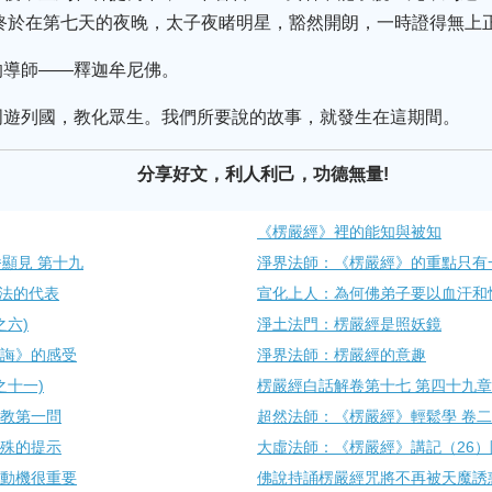
終於在第七天的夜晚，太子夜睹明星，豁然開朗，一時證得無上
的導師——釋迦牟尼佛。
周遊列國，教化眾生。我們所要說的故事，就發生在這期間。
分享好文，利人利己，功德無量!
《楞嚴經》裡的能知與被知
顯見 第十九
淨界法師：《楞嚴經》的重點只有
法的代表
宣化上人：為何佛弟子要以血汗和
之六)
淨土法門：楞嚴經是照妖鏡
明誨》的感受
淨界法師：楞嚴經的意趣
之十一)
楞嚴經白話解卷第十七 第四十九章
啟教第一問
超然法師：《楞嚴經》輕鬆學 卷二
文殊的提示
大虛法師：《楞嚴經》講記（26
：動機很重要
佛說持誦楞嚴經咒將不再被天魔誘