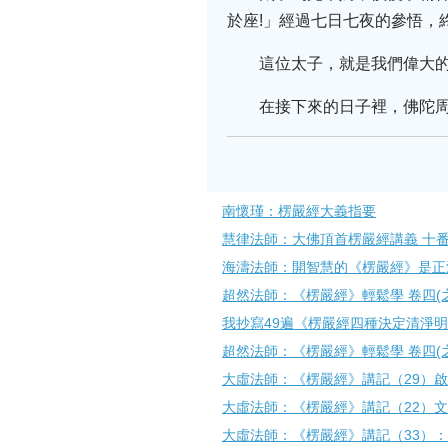
於座!」經過七日七夜的參悟，
這位太子，就是我們偉大
在接下來的日子裡，佛陀
南懷瑾：楞嚴經大義指要
慧律法師：大佛頂首楞嚴經講義 十番
海濤法師：開智慧的《楞嚴經》是正
超然法師：《楞嚴經》輕鬆學 卷四(
我抄寫49遍《楞嚴經四種決定清淨
超然法師：《楞嚴經》輕鬆學 卷四(
大虛法師：《楞嚴經》講記（29）
大虛法師：《楞嚴經》講記（22）
大虛法師：《楞嚴經》講記（33）