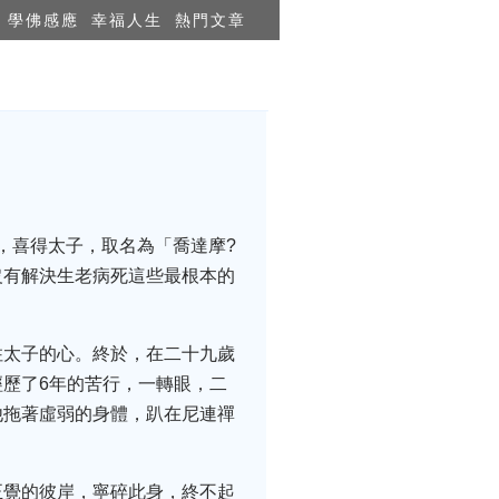
學佛感應
幸福人生
熱門文章
，喜得太子，取名為「喬達摩?
沒有解決生老病死這些最根本的
住太子的心。終於，在二十九歲
歷了6年的苦行，一轉眼，二
他拖著虛弱的身體，趴在尼連禪
正覺的彼岸，寧碎此身，終不起