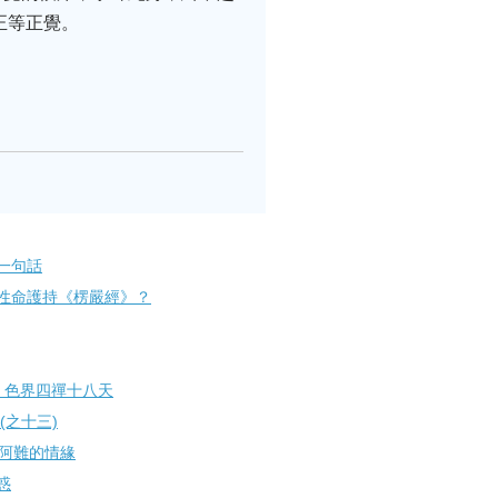
正等正覺。
一句話
性命護持《楞嚴經》？
 色界四禪十八天
(之十三)
）阿難的情緣
惑