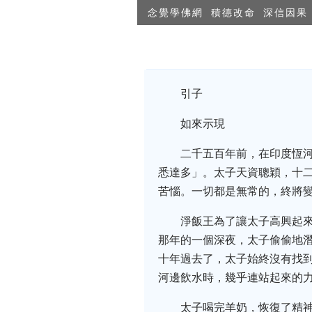
念覺學佛網
積德改命
深信因果
引子
如來示現
二千五百年前，在印度恆河
悉達多」。太子天資聰穎，十
苦惱。一切都是無常的，終將
淨飯王為了讓太子高興起
那年的一個深夜，太子偷偷地
十年過去了，太子始終沒有找
河邊飲水時，幾乎連站起來的
太子喝完羊奶，恢復了精