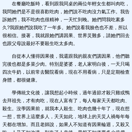
在餐廳吃飯時，看到跟我同桌的兩位年輕女生都叫肉吃，
我問她們是不是很喜歡吃肉，她們說不吃肉沒力氣工作。我告
訴她們，我不吃肉也很精神，一天忙到晚。她們問我吃素多
久?我跟她們說我吃了一年多。她們說看我臉色也不差，所以
很相信。接著，我就跟她們講因果、世界災難多，請她們回去
也跟父母說最好不要殺生吃太多肉。
自從本人懂得因果後，我還跟我的親友們講因果，他們聽
完後也都是多菜少肉。特別是婆婆，老人家明白後，一天只喝
四次牛奶，以前常去醫院看病，現在不用看病，只是定期檢查
身體，都很健康。
學傳統文化後，讓我想起小時候，過年過節才殺只雞或鴨
去拜祖先，才有肉吃，現在人富有了，每人每家天天都吃肉、
殺生。沒學因果前，就我本人殺生、吃肉也幾十年了，現在想
一想，世界上這麼多人，天天如此，地球上的天災人禍每年每
天都在增加。而且老師說，如果人不知道有因果輪迴，又殺又