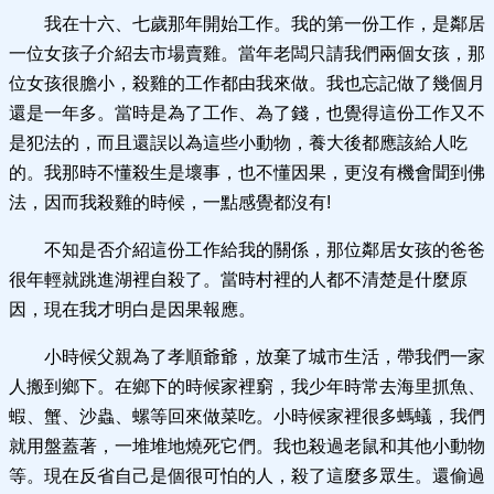
我在十六、七歲那年開始工作。我的第一份工作，是鄰居
一位女孩子介紹去市場賣雞。當年老闆只請我們兩個女孩，那
位女孩很膽小，殺雞的工作都由我來做。我也忘記做了幾個月
還是一年多。當時是為了工作、為了錢，也覺得這份工作又不
是犯法的，而且還誤以為這些小動物，養大後都應該給人吃
的。我那時不懂殺生是壞事，也不懂因果，更沒有機會聞到佛
法，因而我殺雞的時候，一點感覺都沒有!
不知是否介紹這份工作給我的關係，那位鄰居女孩的爸爸
很年輕就跳進湖裡自殺了。當時村裡的人都不清楚是什麼原
因，現在我才明白是因果報應。
小時候父親為了孝順爺爺，放棄了城市生活，帶我們一家
人搬到鄉下。在鄉下的時候家裡窮，我少年時常去海里抓魚、
蝦、蟹、沙蟲、螺等回來做菜吃。小時候家裡很多螞蟻，我們
就用盤蓋著，一堆堆地燒死它們。我也殺過老鼠和其他小動物
等。現在反省自己是個很可怕的人，殺了這麼多眾生。還偷過