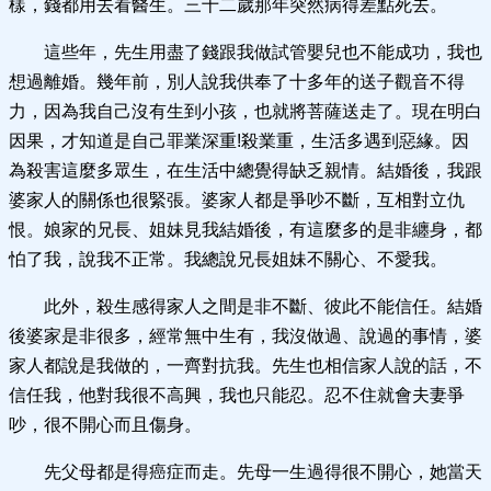
樣，錢都用去看醫生。三十二歲那年突然病得差點死去。
這些年，先生用盡了錢跟我做試管嬰兒也不能成功，我也
想過離婚。幾年前，別人說我供奉了十多年的送子觀音不得
力，因為我自己沒有生到小孩，也就將菩薩送走了。現在明白
因果，才知道是自己罪業深重!殺業重，生活多遇到惡緣。因
為殺害這麼多眾生，在生活中總覺得缺乏親情。結婚後，我跟
婆家人的關係也很緊張。婆家人都是爭吵不斷，互相對立仇
恨。娘家的兄長、姐妹見我結婚後，有這麼多的是非纏身，都
怕了我，說我不正常。我總說兄長姐妹不關心、不愛我。
此外，殺生感得家人之間是非不斷、彼此不能信任。結婚
後婆家是非很多，經常無中生有，我沒做過、說過的事情，婆
家人都說是我做的，一齊對抗我。先生也相信家人說的話，不
信任我，他對我很不高興，我也只能忍。忍不住就會夫妻爭
吵，很不開心而且傷身。
先父母都是得癌症而走。先母一生過得很不開心，她當天