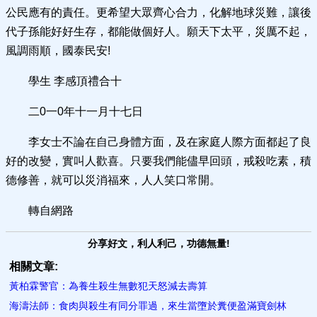
公民應有的責任。更希望大眾齊心合力，化解地球災難，讓後
代子孫能好好生存，都能做個好人。願天下太平，災厲不起，
風調雨順，國泰民安!
學生 李感頂禮合十
二0一0年十一月十七日
李女士不論在自己身體方面，及在家庭人際方面都起了良
好的改變，實叫人歡喜。只要我們能儘早回頭，戒殺吃素，積
德修善，就可以災消福來，人人笑口常開。
轉自網路
分享好文，利人利己，功德無量!
相關文章:
黃柏霖警官：為養生殺生無數犯天怒減去壽算
海濤法師：食肉與殺生有同分罪過，來生當墮於糞便盈滿寶劍林