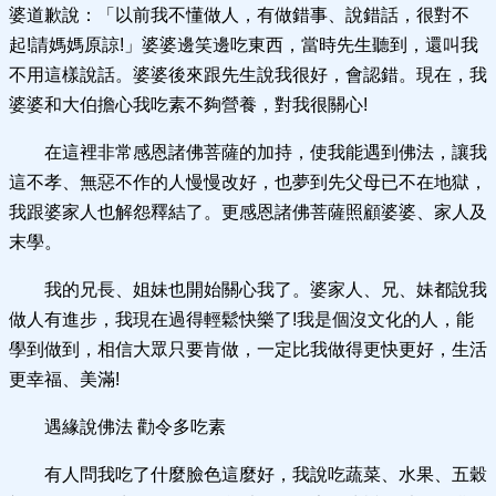
婆道歉說：「以前我不懂做人，有做錯事、說錯話，很對不
起!請媽媽原諒!」婆婆邊笑邊吃東西，當時先生聽到，還叫我
不用這樣說話。婆婆後來跟先生說我很好，會認錯。現在，我
婆婆和大伯擔心我吃素不夠營養，對我很關心!
在這裡非常感恩諸佛菩薩的加持，使我能遇到佛法，讓我
這不孝、無惡不作的人慢慢改好，也夢到先父母已不在地獄，
我跟婆家人也解怨釋結了。更感恩諸佛菩薩照顧婆婆、家人及
末學。
我的兄長、姐妹也開始關心我了。婆家人、兄、妹都說我
做人有進步，我現在過得輕鬆快樂了!我是個沒文化的人，能
學到做到，相信大眾只要肯做，一定比我做得更快更好，生活
更幸福、美滿!
遇緣說佛法 勸令多吃素
有人問我吃了什麼臉色這麼好，我說吃蔬菜、水果、五穀