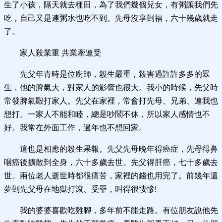
生了小孩，隔天就去種田，為了我們幾個兒女，有粥讓我們先
吃，自己又是連粥水也吃不到。先母沒享到福，六十幾歲就走
了。
家人殺業重 共業牽連受
先父年青時是位廚師，殺生嚴重，殺害過許許多多的眾
生，他的脾氣大，對家人的影響也很大。我小的時候，先父時
常發脾氣毆打家人。先父在家裡，常會打先母、兄弟、連我也
想打。一家人不能和睦，總是吵鬧不休，所以家人感情也不
好。我常在外面工作，過年也不想回家。
這也是相應的殺生果報。先父先母晚年得癌症，先母得鼻
咽癌後擴散到全身，六十多歲去世。先父得肝癌，七十多歲去
世。兩位老人逝世時都很痛苦，家裡的錢也用完了。前幾年還
夢到先父母在地獄打滾、受罪，叫得很悽慘!
我的婆婆喜歡吃雞腳，多年前不能走路。有位朋友說他先