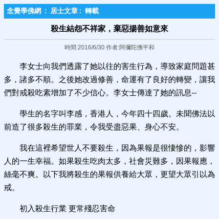
念覺學佛網
:
居士文章
:
轉載
殺生結怨不祥家，棄惡揚善如意來
時間:2016/6/30 作者:阿彌陀佛平和
李女士向我們透露了她以往的害生行為，導致家庭問題甚
多，諸多不順。之後她改過修善，命運有了良好的轉變，讓我
們對戒殺吃素增加了不少信心。李女士傳達了她的訊息--
學生的名字叫李感，香港人，今年四十四歲。未聞佛法以
前造了很多殺生的罪業，令我受盡惡果、身心不安。
我在這裡希望世人不要殺生，因為果報是很悽慘的，影響
人的一生幸福。如果殺生吃肉太多，社會災難多，因果報應，
絲毫不爽。以下我將殺生的果報供養給大眾，更望大眾引以為
戒。
初入殺生行業 更常殘忍害命