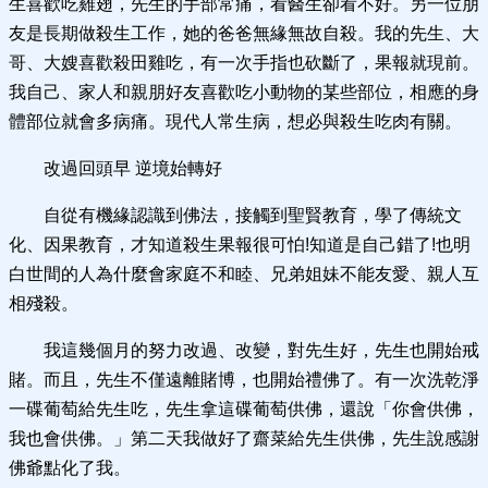
生喜歡吃雞翅，先生的手部常痛，看醫生卻看不好。另一位朋
友是長期做殺生工作，她的爸爸無緣無故自殺。我的先生、大
哥、大嫂喜歡殺田雞吃，有一次手指也砍斷了，果報就現前。
我自己、家人和親朋好友喜歡吃小動物的某些部位，相應的身
體部位就會多病痛。現代人常生病，想必與殺生吃肉有關。
改過回頭早 逆境始轉好
自從有機緣認識到佛法，接觸到聖賢教育，學了傳統文
化、因果教育，才知道殺生果報很可怕!知道是自己錯了!也明
白世間的人為什麼會家庭不和睦、兄弟姐妹不能友愛、親人互
相殘殺。
我這幾個月的努力改過、改變，對先生好，先生也開始戒
賭。而且，先生不僅遠離賭博，也開始禮佛了。有一次洗乾淨
一碟葡萄給先生吃，先生拿這碟葡萄供佛，還說「你會供佛，
我也會供佛。」第二天我做好了齋菜給先生供佛，先生說感謝
佛爺點化了我。