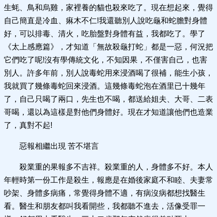
生蚝、鳥和烏雞，家裡養的貓也殺來吃了。現在想起來，覺得
自己簡直是冷血、痳木不仁!我還聽別人說吃龜和蛇膽對身體
好，可以排毒、清火，吃胎盤對身體有益，我都吃了。學了
《太上感應篇》，才知道「無故殺龜打蛇」都是一惡，何況把
它們吃了呢!沒有學傳統文化，不知因果，不僅害自己，也害
別人。許多年前，別人說毒蛇用來浸酒喝了很補，能生小孩，
我就買了幾條毒蛇回來浸酒。這幾條毒蛇泡在酒里已十幾年
了，自己只喝了兩口，先生也不喝，都送給姐夫、大哥、二表
哥喝，還以為這樣是對他們身體好。現在才知道讓他們也造業
了，真對不起!
惡報相繼出現 苦不堪言
殺業重的果報多不吉祥。殺業重的人，身體多不好。本人
年輕時第一份工作是殺生，報應是在婚後家庭不和睦、夫妻常
吵架、身體多病痛，常覺得身體不適，有病沒病都想找醫生
看。醫生和朋友都叫我看開些，我都聽不進去，活像受罪一