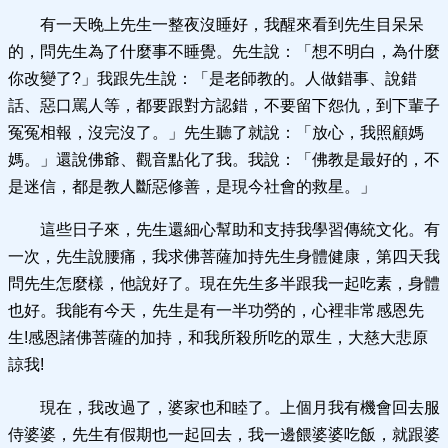
有一天晚上先生一整夜沒睡好，我醒來看到先生目呆呆
的，問先生為了什麼事不睡覺。先生說：「想不明白，為什麼
你改變了?」我跟先生說：「是老師教的。人做錯事、說錯
話、惡口罵人等，都要跟對方認錯，不要留下怨仇，到下輩子
冤冤相報，沒完沒了。」先生聽了就說：「放心，我照顧媽
媽。」還說佛爺、觀音點化了我。我說：「佛教是最好的，不
是迷信，都是教人斷惡修善，是現今社會的救星。」
這些日子來，先生還細心幫助和支持我學習傳統文化。有
一次，先生說腰痛，我求佛菩薩加持先生身體健康，第四天我
問先生怎麼樣，他說好了。現在先生多半跟我一起吃素，身體
也好。我能有今天，先生是有一半功勞的，心裡非常感恩先
生!感恩諸佛菩薩的加持，和我所殺所吃的眾生，大慈大悲原
諒我!
現在，我改過了，婆家也和睦了。上個月我有機會回去服
侍婆婆，先生有假期也一起回去，我一邊餵婆婆吃飯，就跟婆