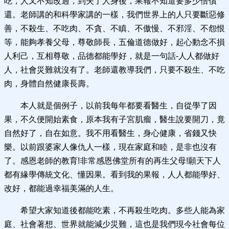
吃，人又不知改過，到失了人身後，果報不知道要多少倍償
還。老師講的和科學家講的一樣，我們世界上的人只要斷惡修
善，不殺生、不吃肉、不貪、不瞋、不傲慢、不邪淫、不怨恨
等，能夠孝養父母，尊敬師長，五倫道德做好，起心動念不損
人利己，互相尊敬，品德都能學好，就是一句話-人人都做好
人，社會災難就沒有了。老師還教導我們，只要不殺生、不吃
肉，身體自然健康長壽。
本人就是個例子，以前我每年都要看醫生，自從學了因
果，不久便開始素食，原本我有子宮肌瘤，醫生說要開刀，竟
自然好了，自在如意。我不用看醫生，身心健康，省錢又快
樂。以前跟婆家人像仇人一樣，現在家庭和睦，是非也沒有
了。感恩老師的教育!非常感恩佛堂所有的再生父母!願天下人
都有緣學傳統文化、懂因果。看到我的果報，人人都能學好、
改好，都能過幸福美滿的人生。
希望大家知道後都能吃素，不再殺生吃肉。多些人能為家
庭、社會著想、世界就能減少災難，這也是我們現今社會每位