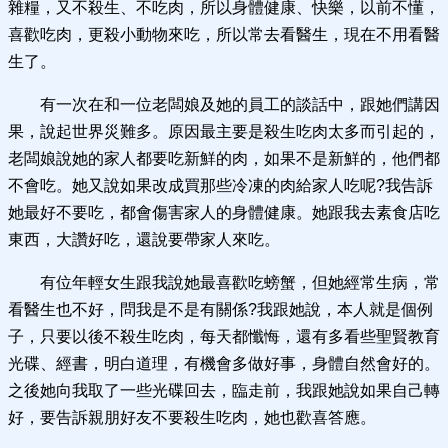
雜糧，又不殺生、不吃肉，所以身體健康、快樂，以前不懂，
喜歡吃肉，更殺小動物來吃，所以常去看醫生，現在不用看醫
生了。
有一次在和一位老闆娘及她的員工的談話中，跟她們講因
果，說起世界災難多。原因最主要是殺生吃肉太多而引起的，
老闆娘說她的家人都要吃新鮮的肉，如果不是新鮮的，他們都
不會吃。她又說如果改成買那些冷凍的肉給家人吃呢?我告訴
她最好不要吃，都會傷害家人的身體健康。她跟我去素食店吃
東西，大讚好吃，還說要帶家人來吃。
有位年輕女生跟我說她最喜歡吃螃蟹，但她經常生病，常
看醫生也不好，問我是不是有關係?我跟她說，本人就是個例
子，只要以後不殺生吃肉，每天都懺悔，還有多看些聖賢教育
光碟、經書，明白道理，有機會多做好事，身體自然會好的。
之後她向我取了一些光碟回去，臨走前，我跟她說如果自己轉
好，要告訴親朋好友不要殺生吃肉，她也歡喜答應。