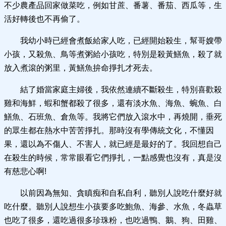
不少農產品回家做菜吃，例如甘蔗、番薯、番茄、西瓜等，生
活好轉後也不再偷了。
我幼小時已經會煮飯給家人吃，已經開始殺生，幫哥嫂帶
小孩，又殺魚、鳥等煮粥給小孩吃，特別是殺黃鱔魚，殺了就
放入煮滾的粥里，黃鱔魚拚命掙扎才死去。
結了婚當家庭主婦後，我依然連續不斷殺生，特別喜歡殺
雞和海鮮，蝦和蟹都殺了很多，還有淡水魚、海魚、蜿魚、白
鱔魚、石班魚、倉魚等。我將它們放入滾水中，再燒開，垂死
的眾生都在熱水中苦苦掙扎。那時沒有學傳統文化，不懂因
果，還以為不傷人、不害人，就已經是最好的了。我回想自己
在殺生的時候，常常眼看它們掙扎，一點感覺也沒有，真是沒
有慈悲心啊!
以前因為無知、貪瞋痴和自私自利，聽別人說吃什麼好就
吃什麼。聽別人說想生小孩要多吃鮑魚、海參、水魚，冬蟲草
也吃了很多，還吃過很多珍珠粉，也吃過鴨、鵝、狗、田雞、