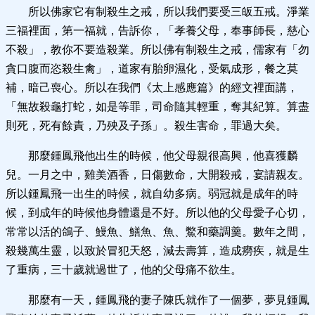
所以佛家它有制殺生之戒，所以我們要受三皈五戒。淨業
三福裡面，第一福就，告訴你，「孝養父母，奉事師長，慈心
不殺」，教你不要造殺業。所以佛有制殺生之戒，儒家有「勿
貪口腹而恣殺生禽」，道家有胎卵濕化，受氣成形，餐之莫
補，暗己喪心。所以在我們《太上感應篇》的經文裡面講，
「無故殺龜打蛇，如是等罪，司命隨其輕重，奪其紀算。算盡
則死，死有餘責，乃殃及子孫」。殺生害命，罪過大矣。
那麼鍾鳳飛他出生的時候，他父母親很高興，他喜獲麟
兒。一月之中，雞美酒香，日傷數命，大開殺戒，宴請親友。
所以鍾鳳飛一出生的時候，就自幼多病。弱冠就是成年的時
候，到成年的時候他身體還是不好。所以他的父母愛子心切，
常常以活的鴿子、鰻魚、鱔魚、魚、鱉和藥調羹。數年之間，
殺幾萬生靈，以致於冒犯天怒，減去壽算，造成癆疾，就是生
了重病，三十歲就過世了，他的父母痛不欲生。
那麼有一天，鍾鳳飛的妻子陳氏就作了一個夢，夢見鍾鳳