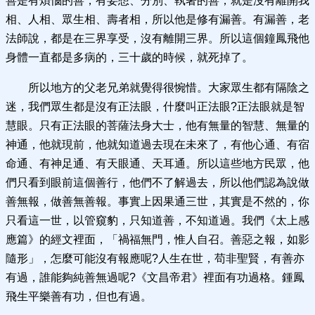
善是有煩惱的善，有妄想、分別、執著的善，就是沒有離開我
相、人相、眾生相、壽者相，所以他是修有漏善。有漏善，老
法師說，都是在三界享受，沒有離開三界。所以這個鐘鳳飛他
身體一直都是多病的，三十歲的時候，就死掉了。
所以地方的父老兄弟就覺得很惋惜。大家眾生都有隔陰之
迷，我們眾生都是沒有正法眼，什麼叫正法眼?正法眼就是智
慧眼。只有正法眼的菩薩法身大士，他有無量的智慧、無量的
神通，他就現前，他就知道過去現在未來了，有他心通、有宿
命通、有神足通、有天眼通、天耳通。所以這些地方民眾，他
們只看到眼前這個善行，他們不了解過去，所以他們認為說做
善無報，做善無善報。事實上因果通三世，其實是不然的，你
只看這一世，以管窺豹，只知道善，不知道過。我們《太上感
應篇》的經文裡面，「禍福無門，惟人自召。善惡之報，如影
隨形」，怎麼可能沒有報應呢?人生在世，苟非聖賢，有善亦
有過，誰能夠純善無過呢?《文昌帝君》裡面有功過格。鍾鳳
飛生平樂善有功，但也有過。