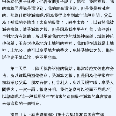
飛來給他妻子託夢，他告訴他妻子說了，他說，我的福報、我
的壽算照理講是還沒到，我的壽命還沒到，但是我是被減壽
的。那為什麼被減壽呢?因為我從出生到成年這段期間，父母
為了補我的身體造了太多的殺業了，殺生太多了，以致於我被
減去壽算，遭受減算之報。但是因為我生平有行善，這些善行
也對地方有幫助，所以承蒙我們本境的城隍神保舉，城隍神給
他保舉，玉帝封他為地方土地祠的福神，我們現在講就是土地
神，土地公，他可以享受地方的香火，免於受地獄之苦。那告
訴他妻子陳氏說，妳不用悲傷。
第二天早上，陳氏就告訴她的翁姑，那當時鐘文佐也在旁
邊。所以鍾鳳飛濫傷物命，受減算之報，但是因為他平常在生
前就孝順父母，朋友有信，行善利人，所以天賜神職，享受人
間香火，一賞一罰，報應分明。我們怎麼可以視而不見呢?可
以忽略呢?這一段我用發生在清末的這個殺生減算的真實故事
來做這樣的一個補充。
摘自《太上感應篇彙編》(第十六集)黃柏霖警官主講