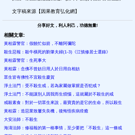
文字稿來源【因果教育弘化網】
分享好文，利人利己，功德無量!
相關文章:
黃柏霖警官：假饒忙似箭，不離阿彌陀
殺生惡報：殺牛橫死的劉肇夫婦(1-3)《江慎修居士選錄》
黃柏霖警官：生死事大
黃柏霖：念佛不曾妨日用人於日用自相妨
眾生皆有佛性不宜殺生慶賀
淨土法門：受不殺生戒，若為家屬做葷腥是否犯戒？
淨土法門：不能讓別人因我而生煩惱，這就屬於不殺生的戒
戒殺素食：對於一切眾生來說，最寶貴的是它的生命，所以殺生
黃柏霖：造惡業致屢失良機，後悔悟疾病痊癒
大安法師：不殺生
海濤法師：修福報的第一樁事情，至少要把「不殺生」這一條戒