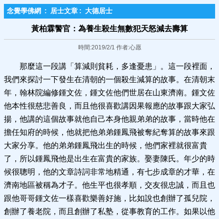
念覺學佛網
:
居士文章
:
大德居士
黃柏霖警官：為養生殺生無數犯天怒減去壽算
時間:2019/2/1 作者:心愿
那麼這一段講「算減則貧耗，多逢憂患」。這一段裡面，
我們來探討一下發生在清朝的一個殺生減算的故事。在清朝末
年，翰林院編修鍾文佐，鍾文佐他們世居在山東濟南。鍾文佐
他本性很慈悲善良，而且他很喜歡講因果報應的故事跟大家弘
揚，他講的這個故事就他自己本身他親弟弟的故事，當時他在
擔任知府的時候，他就把他弟弟鍾鳳飛被奪紀奪算的故事來跟
大家分享。他的弟弟鍾鳳飛出生的時候，他們家裡就很富貴
了，所以鍾鳳飛他是出生在富貴的家族。娶妻陳氏。年少的時
候很聰明，他的文章詩詞非常地精通，有七步成章的才華，在
濟南地區被稱為才子。他生平也很孝順，交友很忠誠，而且也
跟他哥哥鍾文佐一樣喜歡樂善好施，比如說也創辦了孤兒院，
創辦了養老院，而且創辦了私塾，從事教育的工作。如果以他