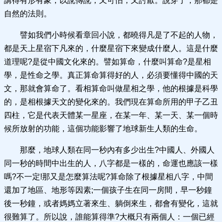
講得有形有象，以訛傳訛，又可怕，又討厭。說穿了，那都是
自然的法則。
譬如我們小時候看章回小說，都曉得凡是了不起的人物，
都是天上星宿下凡來的，什麼星宿下來變成什麼人。這是什麼
道理呢?是從中國文化來的。譬如算命，什麼叫算命?是星相
學，是性命之學。真正算命算得好的人，必須要懂得中國的天
文，那就會算命了。看相算命叫做星相之學，他的根據是科學
的，是相根據天文的變化來的。我們現在算命所用的甲子乙丑
四柱，它是代表天體某一星座，在某一年、某一天、某一個時
候所放射的功能，這個功能影響了地球新生人類的生命。
那麼，地球人類在同一秒內有多少出生?中國人、外國人
同一秒的時間中出生的人，八字都是一樣的，命運也應該一樣
嗎?不一定!那又是怎麼算法呢?算命除了根據星相八字，中間
還加了地區、地形等因素;一個孩子生在同一房間，早一秒鐘
後一秒鐘，或者媽媽立著來生、躺倒來生，都會有變化，這就
很難算了。所以說，誰能算得準?大概只有兩個人：一個已經