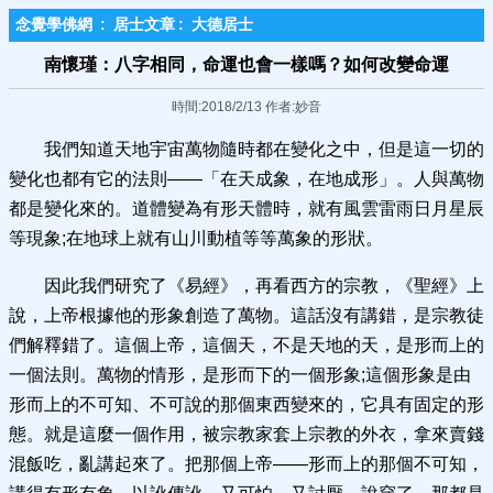
念覺學佛網
:
居士文章
:
大德居士
南懷瑾：八字相同，命運也會一樣嗎？如何改變命運
時間:2018/2/13 作者:妙音
我們知道天地宇宙萬物隨時都在變化之中，但是這一切的
變化也都有它的法則——「在天成象，在地成形」。人與萬物
都是變化來的。道體變為有形天體時，就有風雲雷雨日月星辰
等現象;在地球上就有山川動植等等萬象的形狀。
因此我們研究了《易經》，再看西方的宗教，《聖經》上
說，上帝根據他的形象創造了萬物。這話沒有講錯，是宗教徒
們解釋錯了。這個上帝，這個天，不是天地的天，是形而上的
一個法則。萬物的情形，是形而下的一個形象;這個形象是由
形而上的不可知、不可說的那個東西變來的，它具有固定的形
態。就是這麼一個作用，被宗教家套上宗教的外衣，拿來賣錢
混飯吃，亂講起來了。把那個上帝——形而上的那個不可知，