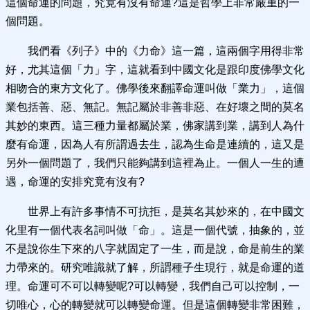
這個命運的問題，究竟有沒有命運?這是哲學上非常嚴重的一
個問題。
我們看《列子》中的《力命》這一篇，這兩個字用得非常
好，尤其這個「力」字，這就看到中國文化是跟印度佛學文化
相吻合的東方文化了。佛學後來翻譯命運叫做「業力」，這個
業包括善、惡、無記。無記屬於非善非惡、在好壞之間的莫名
其妙的東西。這三種力量都屬於業，佛家講到業，講到人為什
麼有命運，因為人有所謂過去生，認為生命是連續的，這又是
另外一個問題了，我們只能夠講到這裡為止。一個人一生的遭
遇，命運的安排究竟有沒有?
世界上有許多事情不可抗拒，是莫名其妙來的，在中國文
化里有一個代表名詞叫做「命」。這是一個代號，抽象的，並
不是說你生下來的八字就固定了一生，而是說，命是前生的業
力帶來的。研究唯識就了解，所謂種子生現行，就是命運的道
理。命運可不可以轉變呢?可以轉變，我們自己可以控制，一
切唯心，心的轉變就可以轉變命運。但是這個轉變非常困難，