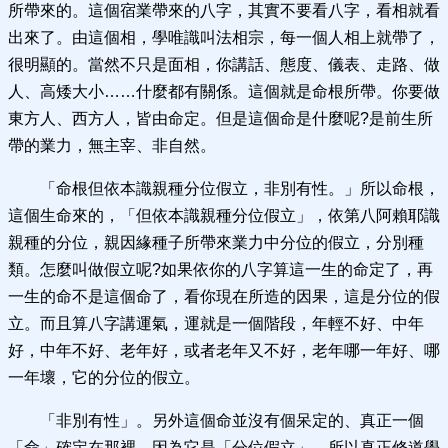
所帶來的。這個宿業帶來的八字，其實不要看八字，看相就看
出來了。由這個相，學唯識叫法相宗，每一個人相上就帶了，
很明顯的。當然不只是面相，你講話、態度、儀表、走路、做
人、高矮大小……什麼都有關係。這個就是命根所帶。你要做
東方人、西方人，皆由命定。但是這個命是什麼呢?是前生所
帶的業力，無主宰、非自然。
「命根但依本識親種分位假立，非別有性。」所以命根，
這個生命來的，「但依本識親種分位假立」，依第八阿賴耶識
親種的分位，親因緣種子所帶來業力中分位的假立，分別種
類。怎麼叫做假立呢?如果依你的八字算這一生的命定了，再
一生的命不是這個命了，看你現在所造的因果，這是分位的假
立。而且算八字講運氣，運就是一個階段，年輕不好、中年
好，中年不好、老年好，或者老年又不好，老年哪一年好、哪
一年壞，它的分位的假立。
「非別有性」。另外這個命並沒有個呆定的、真正一個
「命」確定在那裡，因為它是「分位假立」，所以真正修道學