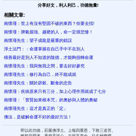
分享好文，利人利己，功德無量!
相關文章:
南懷瑾：世上有沒有堅固不破的東西？你要去找!
南懷瑾：脾氣倔強、越硬的人，命一定很悲慘！
南懷瑾先生：望子成龍是嚴重的錯誤
淨土法門：：命運掌握在自己手中不在別人
積善最好是別人不知道的陰德，才能夠扭轉命運
南懷瑾先生：我與無我之間，要去好好參究
南懷瑾先生：修行為自己，終不能成就
南懷瑾先生：關於辟穀、斷食的忠告
南懷瑾：疾病原來只有三分，加上心理作用就成了七分
南懷瑾：「普賢如來根本咒」的奧妙與人體的奧秘
南懷瑾先生：這才是真正的「定」
佛法，是破解命運不好的最好方法！
即以此功德，莊嚴佛淨土。上報四重恩，下救三道苦。
惟願見聞者，悉發菩提心。在世富貴全，往生極樂國。