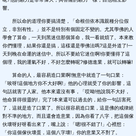
響。
所以命的道理你要搞清楚，「命根但依本識親種分位假
立，非別有性。」並不是特別有個固定不變的。尤其學佛的人
學會了算命，一天到黑迷信那個算命，我一看就煩了。本來教
你們懂理，結果你還是搞，這樣還是學佛法嗎?這是外道了!一
天到晚在命運的迷信中。所以不要給它迷住啊!你要懂得了這
個理，我的運氣不好，不好怎麼轉呢?修德進業，就可以轉嘛!
算命的人，最容易造口業啊!無意中就造了一句口業：
「唉呀!這個地方你不大好啊!」他的心理就受了你的影響，這
句話就害了人家。他本來還沒有事，「哎呦!他說我不大好，
他命算得很靈的!」完了!本來還可以過去的，給你一句話害死
了，這就是造了口業了。所以很容易造口業，這是佛的戒律絕
對不準的地方。而且還會造意業，因為你看了八字，把這個傢
伙壞呀好呀看出來了，嘴上說：「嗯!很不錯了!」心裡想：
「你這個傢伙壞蛋，這個八字壞!」你的意業又不對了。