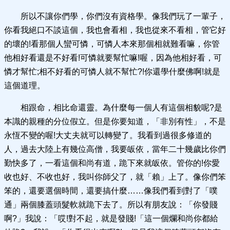
所以不讓你們學，你們沒有資格學。像我們玩了一輩子，
你看我絕口不談這個，我也會看相，我也從來不看相，管它好
的壞的!看那個人蠻可憐，可憐人本來那個相就難看嘛，你管
他相好看還是不好看!可憐就要幫忙嘛!喔，因為他相好看，可
憐才幫忙;相不好看的可憐人就不幫忙?!你還學什麼佛啊!就是
這個道理。
相跟命，相比命還靈。為什麼每一個人有這個相貌呢?是
本識的親種的分位假立。但是你要知道，「非別有性」，不是
永恆不變的喔!大丈夫就可以轉變了。我看到過很多修道的
人，過去大陸上有幾位高僧，我要皈依，當年二十幾歲比你們
勤快多了，一看這個和尚有道，跪下來就皈依。管你的!你愛
收也好、不收也好，我叫你師父了，就「賴」上了。像你們笨
笨的，還要選個時間，還要搞什麼……像我們看到對了「噗
通」兩個膝蓋頭髮軟就跪下去了。所以有朋友說：「你發賤
啊?」我說：「哎!對不起，就是發賤!「這一個爛和尚你都給