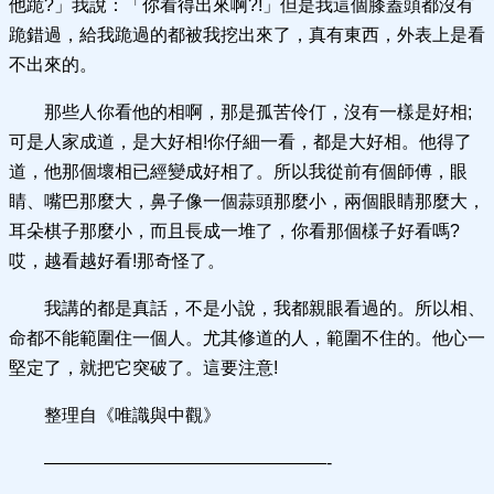
他跪?」我說：「你看得出來啊?!」但是我這個膝蓋頭都沒有
跪錯過，給我跪過的都被我挖出來了，真有東西，外表上是看
不出來的。
那些人你看他的相啊，那是孤苦伶仃，沒有一樣是好相;
可是人家成道，是大好相!你仔細一看，都是大好相。他得了
道，他那個壞相已經變成好相了。所以我從前有個師傅，眼
睛、嘴巴那麼大，鼻子像一個蒜頭那麼小，兩個眼睛那麼大，
耳朵棋子那麼小，而且長成一堆了，你看那個樣子好看嗎?
哎，越看越好看!那奇怪了。
我講的都是真話，不是小說，我都親眼看過的。所以相、
命都不能範圍住一個人。尤其修道的人，範圍不住的。他心一
堅定了，就把它突破了。這要注意!
整理自《唯識與中觀》
————————————————-