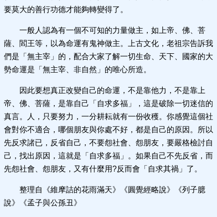
要莫大的善行功德才能夠轉變得了。
一般人認為有一個不可知的力量做主，如上帝、佛、菩
薩、閻王等，以為命運有鬼神做主。上古文化，老祖宗告訴我
們是「無主宰」的，配合大家了解一切生命、天下、國家的大
勢命運是「無主宰、非自然」的唯心所造。
因此要想真正改變自己的命運，不是靠他力，不是靠上
帝、佛、菩薩，是靠自己「自求多福」，這是破除一切迷信的
真言。人，只要努力，一分耕耘就有一份收穫。你感覺這個社
會對你不適合，哪個朋友與你處不好，都是自己的原因。所以
先反求諸已，反省自己，不要怨社會、怨朋友，要嚴格檢討自
己，找出原因，這就是「自求多福」。如果自己不先反省，而
先怨社會、怨朋友，又有什麼用?反而會「自求其禍」了。
整理自《維摩詰的花雨滿天》《圓覺經略說》《列子臆
說》《孟子與公孫丑》