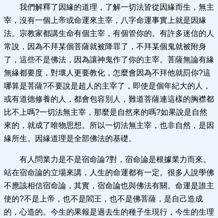
我們解釋了因緣的道理，了解一切法皆從因緣而生，無主
宰，沒有一個上帝或命運來主宰，八字命運事實上就是因緣
法。宗教家都講生命有個主宰，有個管你的。有許多迷信的人
常說，因為不拜某個菩薩就被降罪了，不拜某個鬼就被附身
了，這些不是佛法，因為讓神鬼作了你的主宰。菩薩無論有緣
無緣都要度，對壞人更要教化，怎麼會因為不拜他就罰你?這
哪算是菩薩?不要說是超人的主宰了，即使是個年紀大的人，
或有道德修養的人，都會包容別人，難道菩薩連這樣的胸襟都
比不上嗎?一切法無主宰，那麼是自然來的嗎?如果說是自然
來的，就成了唯物思想。所以一切法無主宰，也非自然，是因
緣所生。因緣道理是全部佛法的基礎。
有人問業力是不是宿命論?對，宿命論是根據業力而來。
站在宿命論的立場來講，人生的命運都有一定。很多人說學佛
不應該相信宿命論，其實，宿命論也與佛法有關。命運是誰主
使的?不是上帝，也不是閻王，也不是佛菩薩，是自己造成
的，心造的。今生的果報是過去生的種子生現行，今生的生理