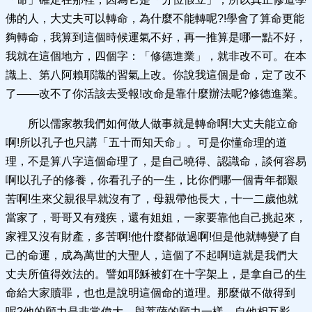
佛的人，大丈夫可以轉命，為什麼不能轉呢?!學會了算命更能
夠轉命，我算到這個時候運氣不好，再一推算是哪一點不好，
我就在這個地方，四個字：「修德進業」，就非改不可。在本
識上、第八阿賴耶識的習氣上改。你說我這個是命，定了改不
了——改不了你活該去受報!改命是靠什麼辦法呢?修德進業。
所以儒家教我們如何做人做事就是轉命啊!大丈夫能立命
啊!所以孔子也只講「五十而知天命」。可是你懂命理的道
理，不是算八字這個命理了，是自己曉得、認識命，談何容易
啊!以孔子的修養，你看孔子的一生，比你們哪一個青年都艱
苦啊!生來父親很早就沒有了，母親帶他長大，十一二歲他就
當家了，哥哥又有殘疾，還有姐姐，一家要靠他自己挑起來，
家裡又沒有財產，多苦啊!他什麼都做過啊!但是他就轉變了自
己的命運，成為萬世的大聖人，這個了不起啊!這就是我們大
丈夫所值得效法的。譬如耶穌被釘在十字架上，是拿自己的生
命給大家贖罪，也也是說明這個命的道理。那麼做不做得到
呢?他的願力是非常偉大，與菩薩的願力一樣，自他相互影