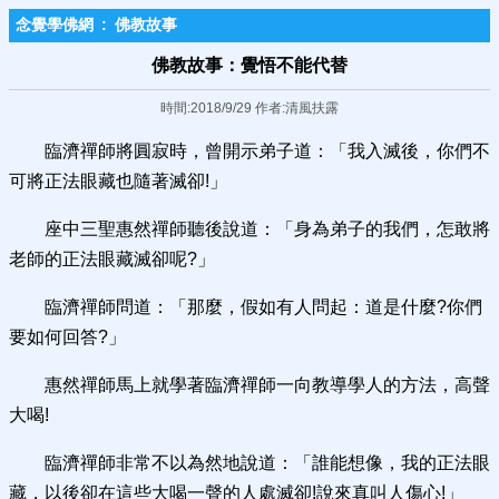
念覺學佛網
:
佛教故事
佛教故事：覺悟不能代替
時間:2018/9/29 作者:清風扶露
臨濟禪師將圓寂時，曾開示弟子道：「我入滅後，你們不
可將正法眼藏也隨著滅卻!」
座中三聖惠然禪師聽後說道：「身為弟子的我們，怎敢將
老師的正法眼藏滅卻呢?」
臨濟禪師問道：「那麼，假如有人問起：道是什麼?你們
要如何回答?」
惠然禪師馬上就學著臨濟禪師一向教導學人的方法，高聲
大喝!
臨濟禪師非常不以為然地說道：「誰能想像，我的正法眼
藏，以後卻在這些大喝一聲的人處滅卻!說來真叫人傷心!」