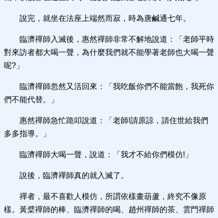
說完，就坐在法座上端然而寂，時為唐鹹通七年。
臨濟禪師入滅後，惠然禪師非常不解地說道：「老師平時
對來訪者都大喝一聲，為什麼我們就不能學著老師也大喝一聲
呢?」
臨濟禪師忽然又活回來：「我吃飯你們不能當飽，我死你
們不能代替。」
惠然禪師急忙跪叩說道：「老師!請原諒，請住世給我們
多多指導。」
臨濟禪師大喝一聲，說道：「我才不給你們模仿!」
說後，臨濟禪師真的就入滅了。
禪者，最不喜歡人模仿，所謂依樣畫葫蘆，終究不像原
樣。黃檗禪師的棒、臨濟禪師的喝、趙州禪師的茶、雲門禪師