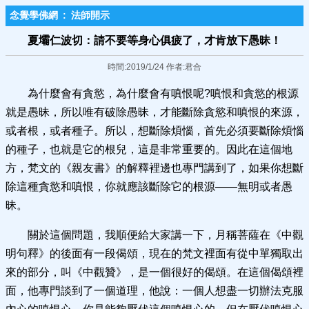
念覺學佛網
:
法師開示
夏壩仁波切：請不要等身心俱疲了，才肯放下愚昧！
時間:2019/1/24 作者:君合
為什麼會有貪慾，為什麼會有嗔恨呢?嗔恨和貪慾的根源
就是愚昧，所以唯有破除愚昧，才能斷除貪慾和嗔恨的來源，
或者根，或者種子。所以，想斷除煩惱，首先必須要斷除煩惱
的種子，也就是它的根兒，這是非常重要的。因此在這個地
方，梵文的《親友書》的解釋裡邊也專門講到了，如果你想斷
除這種貪慾和嗔恨，你就應該斷除它的根源——無明或者愚
昧。
關於這個問題，我順便給大家講一下，月稱菩薩在《中觀
明句釋》的後面有一段偈頌，現在的梵文裡面有從中單獨取出
來的部分，叫《中觀贊》，是一個很好的偈頌。在這個偈頌裡
面，他專門談到了一個道理，他說：一個人想盡一切辦法克服