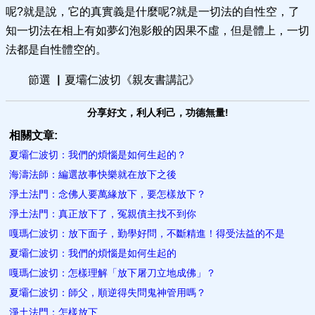
呢?就是說，它的真實義是什麼呢?就是一切法的自性空，了
知一切法在相上有如夢幻泡影般的因果不虛，但是體上，一切
法都是自性體空的。
節選 ▏夏壩仁波切《親友書講記》
分享好文，利人利己，功德無量!
相關文章:
夏壩仁波切：我們的煩惱是如何生起的？
海濤法師：編選故事快樂就在放下之後
淨土法門：念佛人要萬緣放下，要怎樣放下？
淨土法門：真正放下了，冤親債主找不到你
嘎瑪仁波切：放下面子，勤學好問，不斷精進！得受法益的不是
夏壩仁波切：我們的煩惱是如何生起的
嘎瑪仁波切：怎樣理解「放下屠刀立地成佛」？
夏壩仁波切：師父，順逆得失問鬼​神管用嗎？
淨土法門：怎樣放下