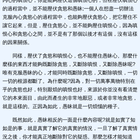
內心的嗔恨心，你是能夠壓伏這個嗔恨心的，但在壓伏嗔恨心
的過程當中，並不能壓伏貪慾和愚昧;一個人在想盡一切辦法
克服內心貪慾心的過程當中，也能夠壓伏貪慾心，把它壓住不
讓它起來，但是，壓住貪慾心，並不能夠壓住嗔恨心，因為嗔
恨心和貪慾心之間，並不是有了那個以後才有這個，沒有這樣
的因果關係。
同樣，壓伏了貪慾和嗔恨心，也不能壓住愚昧心。那麼什
麼樣的東西才能夠既斷除貪慾，又斷除嗔恨，又斷除愚昧呢?
唯有克服愚昧的心，才能同時既斷除貪慾，又斷除嗔恨，一切
一切的根源都斷了。為什麼呢?因為，對一切萬事萬物特別在
乎的貪慾也好，特別厭煩的嗔恨也好，來源於你並沒有看清楚
它的本來面目，由此而產生的非常地厭惡，或者非常地貪慾，
就是這樣的。正因為如此，愚昧就是一切煩惱的種子。
既然如此，愚昧相反的一面是什麼內容呢?就是如實了知
如是的事，就是真實了解它的真實的情況，一旦了解了真實情
況之後，你才能真正地斷除對它的疑惑。那麼怎樣才能知道