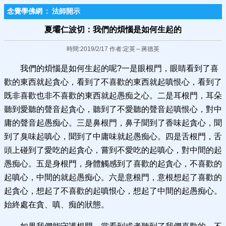
念覺學佛網
:
法師開示
夏壩仁波切：我們的煩惱是如何生起的
時間:2019/2/17 作者:定英～蔣德英
我們的煩惱是如何生起的呢?一是眼根門，眼睛看到了喜
歡的東西就起貪心，看到了不喜歡的東西就起嗔恨心，看到了
既非喜歡也非不喜歡的東西就起愚痴之心。二是耳根門，耳朵
聽到愛聽的聲音起貪心，聽到了不愛聽的聲音起嗔恨心，對中
庸的聲音起愚痴心。三是鼻根門，鼻子聞到了香味起貪心，聞
到了臭味起嗔心，聞到了中庸味就起愚痴心。四是舌根門，舌
頭上碰到了愛吃的起貪心，嘗到不愛吃的起嗔心，對中間的起
愚痴心。五是身根門，身體觸感到了喜歡的起貪心，不喜歡的
起嗔心，中間的就起愚痴心。六是意根門，意根想起了喜歡的
起貪心，想起了不喜歡的起嗔恨心，想起了中間的起愚痴心。
始終處在貪、嗔、痴的狀態。