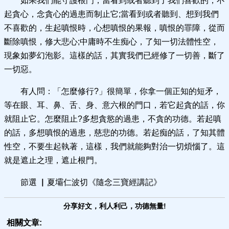
如果我們能守護根門，當看到或者聽到了我們喜歡的，不
起貪心，念貪心的過患而制止它;當看到或者聽到、想到我們
不喜歡的，生起嗔恨時，心想嗔恨的果報，嗔恨的罪障，從而
斷除嗔恨，修大悲心;中庸時不生痴心，了知一切法體性空，
現象如夢幻泡影。這樣的話，其實我們已經修了一切善，斷了
一切惡。
有人問：「怎麼修行?」很簡單，你拿一個正知的短矛，
等在眼、耳、鼻、舌、身、意六根的門口，若它起貪的話，你
就阻止它。怎麼阻止?多想貪慾的過患，不貪的功德。若起嗔
的話，多想嗔恨的過患，慈悲的功德。若起痴的話，了知其體
性空，不要生起執著，這樣，我們就能夠對治一切煩惱了。這
就是遮止之理，遮止根門。
節選 ▏夏壩仁波切《隨念三寶經講記》
分享好文，利人利己，功德無量!
相關文章: