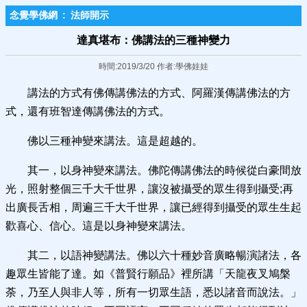
念覺學佛網
:
法師開示
達真堪布：佛講法的三種神變力
時間:2019/3/20 作者:學佛娃娃
講法的方式有佛傳講佛法的方式、阿羅漢傳講佛法的方
式，還有班智達傳講佛法的方式。
佛以三種神變來講法。這是超越的。
其一，以身神變來講法。佛陀傳講佛法的時候從白豪間放
光，照射整個三千大千世界，讓沒被攝受的眾生得到攝受;再
出廣長舌相，周遍三千大千世界，讓已經得到攝受的眾生生起
歡喜心、信心。這是以身神變來講法。
其二，以語神變講法。佛以六十種妙音廣略暢演諸法，各
趣眾生皆能了達。如《普賢行願品》裡所講「天龍夜叉鳩槃
荼，乃至人與非人等，所有一切眾生語，悉以諸音而說法。」