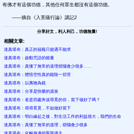
有佛才有這個功德，其他任何眾生都沒有這個功德。
——摘自《入菩薩行論》講記2
分享好文，利人利己，功德無量!
相關文章:
達真堪布：真正的福報只能遇不能求
達真堪布：啟動咒語的能量
達真堪布：真懂了無常的道理煩惱會少很多……
達真堪布：體悟空性真的能除一切苦
達真堪布：以萬物為鏡
達真堪布：分享是快樂的源泉
達真堪布：老是四處奔波尋覓的你，當下做好了嗎？
達真堪布：尋尋覓覓，不如做好當下
達真堪布：明白緣起之後，對生活工作的利益很大，我們的生命
達真堪布：真懂了無常的道理，煩惱會少很多
達真堪布：化解身邊的冤親債主