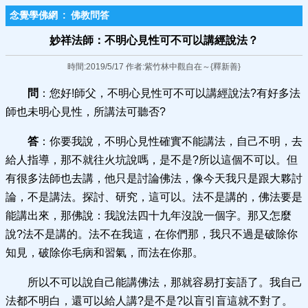
念覺學佛網
:
佛教問答
妙祥法師：不明心見性可​不可以講經說法？
時間:2019/5/17 作者:紫竹林中觀自在～{釋新善}
問
：您好!師父，不明心見性可不可以講經說法?有好多法
師也未明心見性，所講法可聽否?
答
：你要我說，不明心見性確實不能講法，自己不明，去
給人指導，那不就往火坑說嗎，是不是?所以這個不可以。但
有很多法師也去講，他只是討論佛法，像今天我只是跟大夥討
論，不是講法。探討、研究，這可以。法不是講的，佛法要是
能講出來，那佛說：我說法四十九年沒說一個字。那又怎麼
說?法不是講的。法不在我這，在你們那，我只不過是破除你
知見，破除你毛病和習氣，而法在你那。
所以不可以說自己能講佛法，那就容易打妄語了。我自己
法都不明白，還可以給人講?是不是?以盲引盲這就不對了。