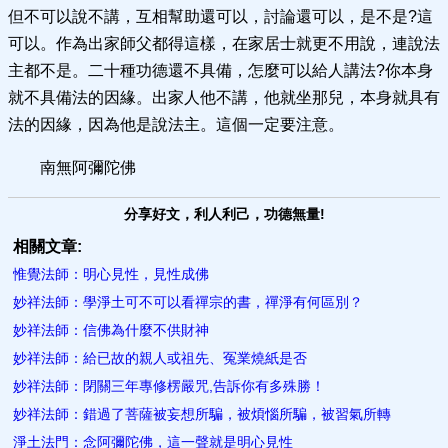
但不可以說不講，互相幫助還可以，討論還可以，是不是?這
可以。作為出家師父都得這樣，在家居士就更不用說，連說法
主都不是。二十種功德還不具備，怎麼可以給人講法?你本身
就不具備法的因緣。出家人他不講，他就坐那兒，本身就具有
法的因緣，因為他是說法主。這個一定要注意。
南無阿彌陀佛
分享好文，利人利己，功德無量!
相關文章:
惟覺法師：明心見性，見性成佛
妙祥法師：學淨土可不可以看禪宗的書，禪淨有何區別？
妙祥法師：信佛​為什麼不供財神
妙祥法師：給已故的​親人或祖先、冤業燒紙是否
妙祥法師：閉關三年專修楞嚴咒,告訴你有多殊勝！
妙祥法師：錯過了菩薩被妄想所騙，被煩惱所騙，被習氣所轉
淨土法門：念阿彌陀佛，這一聲就是明心見性