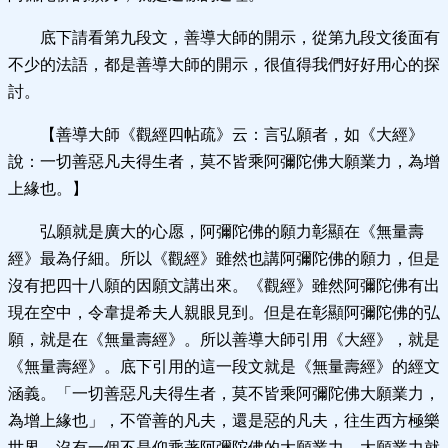
底下請看第九段文，善導大師的開示，從第九段文後面有
不少的法語，都是善導大師的開示，很值得我們好好用心的探
討。
【善導大師《觀經四帖疏》云：言弘願者，如《大經》
說：一切善惡凡夫得生者，莫不皆乘阿彌陀佛大願業力，為增
上緣也。】
弘願就是廣大的心愿，阿彌陀佛的願力彰顯在《無量壽
經》最為仔細。所以《觀經》雖然也講阿彌陀佛的願力，但是
沒有把四十八願的因願文講出來。《觀經》雖然阿彌陀佛有出
現在空中，令韋提希夫人親眼見到。但是在彰顯阿彌陀佛的弘
願，就是在《無量壽經》。所以善導大師引用《大經》，就是
《無量壽經》。底下引用的這一段文就是《無量壽經》的經文
涵義。「一切善惡凡夫得生者，莫不皆乘阿彌陀佛大願業力，
為增上緣也」，不管善的凡夫，還是惡的凡夫，往生西方極樂
世界，沒有一個不是仰乘著阿彌陀佛的大願業力。大願業力就