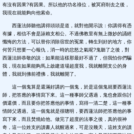
有沒有因果?有因果。所以他的功名祿位，被冥府削去之後，
我現在就能夠向他索命。
西蓮法師聽他講得頭頭是道，就對他開示說：你講得有憑
有據，相信不會是誣賴支相公。不過佛教里有無上微妙的誦經
懺悔的方法，可以替你消除宿世的冤業，轉生到好的地方，你
何苦只想要一心報仇，消一時的忿怒之氣呢?鬼聽了之後，對
西蓮法師恭敬的說：如果能這樣那最好不過了，但我怕你們騙
我，現在如果能夠馬上啟建道場超度我，我就離開支公的身
體，我就到佛前禮佛，我就離開了。
這一個鬼算是還滿好講的一個鬼，於是這個鬼就要西蓮法
師，把答應的事情寫下來。這一種事師父遇過，鬼也會跟你討
價還價，而且要你把答應他的事情，寫得一清二楚，這一種事
情師父遇過。這一個鬼就是很聰明，要西蓮法師把答應他的事
寫下來，而且焚燒給他。做完了超度的法事之後，真的很神
奇，這一位姓支的讀書人就醒過來，可是沒幾天，這姓支的讀