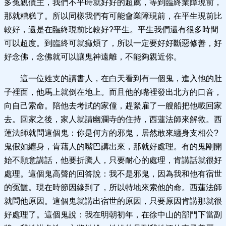
多冤親債主，我們不平時就好好的超薦，等到臨終業障現前，
那就糟糕了。所以同樣我們有可能會業障現前，在平生現前比
較好，還是在臨終現前比較好?平生。平生我們還有很多時間
可以超度。到臨終可就痲煩了，所以一定要好好斷惡修善，好
好念佛，念佛就可以讓鬼神遠離，不能夠親近你。
這一位姓支的讀書人，在白天看到有一個鬼，進入他的肚
子裡面，他馬上就倒在地上。而且他的嘴裡發出北方的口音，
向自己索命。陪他去考試的家僮，趕緊雇了一艘船把他載回家
去。回家之後，家人就請幽瀾寺的住持，西蓮法師來解救。西
蓮法師就問這個鬼：你是何方的邪鬼，居然敢來纏身支相公?
鬼假如纏身，肯藉人的嘴巴講出來，那就好處理。有的鬼剛開
始不願意講話，他要折騰人，只要耐心的處理，肯講話就很好
處理。這個鬼高聲的回答說：我不是邪鬼，因為我和他有宿世
的冤讎。現在時節因緣到了，所以特地來索他的命。西蓮法師
就問他原因。這個鬼就講出宿世的原因，只要原因肯講那就很
好處理了。這個鬼說：我在明朝初年，在徐中山的部門下當副