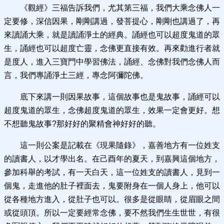
《觀經》三福告訴我們，尤其第三福，我們大乘念佛人一
定要修，深信因果，剛剛講過，發菩提心，剛剛也講過了，再
來讀誦大乘，就是讀誦淨土的經典。誦經也可以超度鬼道的眾
生，誦經也可以超度亡靈，念佛更直接有效。再來勸進行者就
是度人，進入三寶門中學習佛法，誦經、念佛對我們念佛人而
言，我們專誦淨土三經，專念阿彌陀佛。
底下來講一則因果故事，這個故事也是鬼故事，誦經可以
超度鬼道的眾生，念佛超度鬼道的眾生，效果一定會更好。想
不想聽鬼故事?那好好的聚精會神好好的聽。
這一則公案是記載在《現果隨錄》，嘉善地方有一位姓支
的讀書人，以才學出名。在己酉年的夏天，到嘉興這個地方，
參加科舉的考試，有一天白天，這一位姓支的讀書人，見到一
個鬼，走進他的肚子裡面去，鬼要附身在一個人身上，他可以
從各種地方進入，從肚子也可以。很多是從眼睛，從眉眼之間
或從頭頂。所以一定要經常念佛，要不然我們生生世世，有很