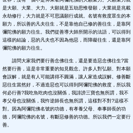
是大願、大業、大力。大願就是五劫思惟發願，大業就是兆載
永劫修行，大力就是不可思議願行成就。名號有救度眾生的本
願力，所以善的凡夫往生，不是靠他自已修的善往生，是靠阿
彌陀佛的願力往生。我們從善導大師所開示的法語，可以得到
這樣的結論，惡的凡夫也不因為他惡，而障礙往生，還是靠阿
彌陀佛的願力往生。
請問大家我們要行善念佛往生，還是要造惡念佛往生?當
然要行善，這是非常重要的知見觀念。許多人對弘願、對本願
會誤解，就是有人可能講得不圓滿，讓人家造成誤解。修善斷
惡往生當然好，不過造惡也可以得到阿彌陀佛的救度，所以我
何必行善?我吃魚吃肉也沒關係，我誹謗三寶也無所謂，我不
孝父母也沒關係，我忤逆師長也無所謂，這樣對不對?這樣不
對。因為阿彌陀佛名號的功德，有孝養父母、奉事師長的功
德，阿彌陀佛的名號，有斷惡修善的功德。所以我們一定要行
善。