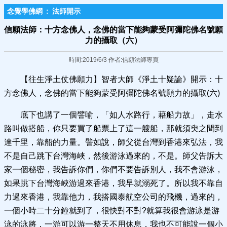
念覺學佛網
:
法師開示
信願法師：十方念佛人，念佛的當下能夠蒙受阿彌陀佛名號願
力的攝取（六）
時間:2019/6/3 作者:信願法師專頁
【往生淨土仗佛願力】智者大師《淨土十疑論》開示：十
方念佛人，念佛的當下能夠蒙受阿彌陀佛名號願力的攝取(六)
底下也講了一個譬喻，「如人水路行，藉船力故」，走水
路叫做搭船，你只要買了船票上了這一艘船，那就須臾之間到
達千里，靠船的力量。譬如說，師父從台灣到香港來弘法，我
不是自己跳下台灣海峽，然後游泳過來的，不是。師父告訴大
家一個秘密，我告訴你們，你們不要告訴別人，我不會游泳，
如果跳下台灣海峽游過來香港，我早就溺死了。所以我不靠自
力過來香港，我靠他力，我搭國泰航空公司的飛機，過來的，
一個小時二十分鐘就到了，很快對不對?就算我很會游泳是游
泳的泳將，一游可以游一整天不用休息，我也不可能說一個小