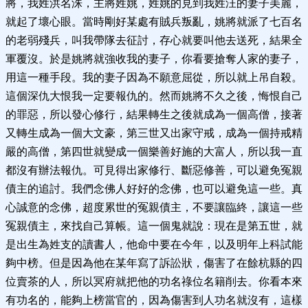
將，我姓洪名洙，主將姓姚，姓姚的見到我姓汪的妻子美麗，
就起了壞心眼。當時剛好某處有賊兵叛亂，姚將就派了七百名
的老弱殘兵，叫我帶隊去征討，存心就要叫他去送死，結果全
軍覆沒。於是姚將就強收我的妻子，你看要搶奪人家的妻子，
用這一種手段。我的妻子因為不願意屈從，所以就上吊自殺。
這個深仇大恨我一定要報仇的。然而姚將不久之後，悔恨自己
的罪惡，所以發心修行，結果轉生之後就成為一個高僧，接著
又轉生成為一個大文豪，第三世又出家守戒，成為一個持戒精
嚴的高僧，第四世就變成一個樂善好施的大富人，所以我一直
都沒有辦法報仇。可見得出家修行、斷惡修善，可以避免冤親
債主的追討。我們念佛人好好的念佛，也可以避免這一些。真
心誠意的念佛，超度累世的冤親債主，不要讓臨終，讓這一些
冤親債主，來找自己算帳。這一個鬼就說：現在是第五世，就
是出生為姓支的讀書人，他命中要在今年，以及明年上科試能
夠中榜。但是因為他在某年寫了訴訟狀，傷害了在餘杭縣的四
位賣茶的人，所以冥府就把他的功名祿位名籍削去。你看本來
有功名的，能夠上榜當官的，因為傷害到人功名就沒有，這樣