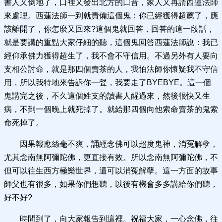
書人又倒地了，口裡又發出北方的口音，家人又再請西蓮法師
來處理。西蓮法師一到就責備這個鬼：你已經獲得超薦了，應
該離開了，你怎麼又回來?這個鬼就回答，回答的這一段話，
就是要講的重點大家仔細的聽，這個鬼回答西蓮法師說：我已
經仰承佛力獲得超生了，我不會不守信用。不過另外有人要向
支相公討命，就是那四個賣茶的人，我怕法師你懷疑我不守信
用，所以我特地來告訴你一聲，我要走了BYEBYE。這一個
鬼講完之後，不久這個姓支的讀書人醒過來，然後很快又生
病，不到一個晚上就死掉了。就給那四個向他索命賣茶的鬼索
命死掉了。
因果報應絲毫不爽，誦經念佛可以超度鬼神，消冤解孽，
尤其念南無阿彌陀佛，更直接有效。所以念南無阿彌陀佛，不
但可以往生西方極樂世界，還可以消冤解孽。這一方面的故事
師父也有很多，如果你們想聽，以後有機會多多講給你們聽，
好不好?
時間到了，向大家報告到這裡。祝福大家，一心念佛，往