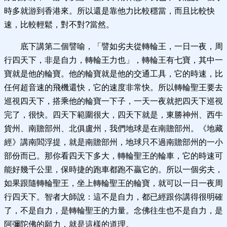
時多就游到香港來。所以還是靠他力比較穩當，而且比較快
速，比較輕鬆，對不對?當然。
底下講第二個譬喻，「譬如劣夫從轉輪王，一日一夜，周
行四天下，非是自力，轉輪王力也」，轉輪王有七寶，其中一
寶就是他的輪寶。他的輪寶就是他的交通工具，它的時速，比
任何超音速的飛機還快，它的速度非常快。所以轉輪聖王要去
巡視四天下，搭乘他的輪寶一下子，一天一夜就把四天下巡視
完了，很快。四天下範圍很大，四天下就是，東勝神州、西牛
貨州、南贍部州、北俱盧州，我們地球是在南贍部州。《地藏
經》講南閻浮提，就是南贍部州，地球只不過南贍部州的一小
部份而已。那你看四天下多大，轉輪聖王的輪車，它的時速可
能好幾千公里，保時捷的跑車都跑不贏它的。所以一個劣夫，
如果跟隨轉輪聖王，坐上轉輪聖王的輪寶，就可以一日一夜周
行四天下。智者大師說：這不是自力，都已經跟你講得很明確
了，不是自力，是轉輪聖王的力量。念佛往生也不是自力，是
阿彌陀佛的願力，就是這樣的道理。