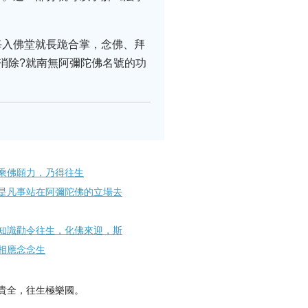
每入佛堂就長跪合掌，念佛、拜
消除?就南無阿彌陀佛名號的功
乘佛願力，乃得往生
是凡事站在阿彌陀佛的立場去
知識勸令往生，化佛來迎，斯
相應念念生
貴全，往生極樂國。