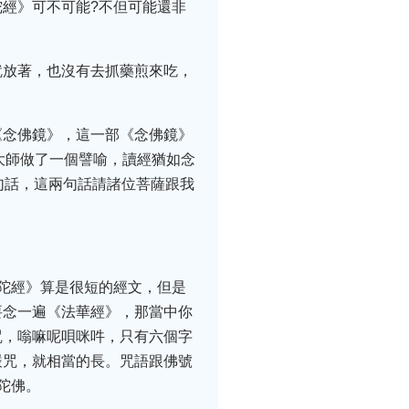
經》可不可能?不但可能還非
就放著，也沒有去抓藥煎來吃，
《念佛鏡》，這一部《念佛鏡》
大師做了一個譬喻，讀經猶如念
句話，這兩句話請諸位菩薩跟我
陀經》算是很短的經文，但是
要念一遍《法華經》，那當中你
咒，嗡嘛呢唄咪吽，只有六個字
嚴咒，就相當的長。咒語跟佛號
陀佛。