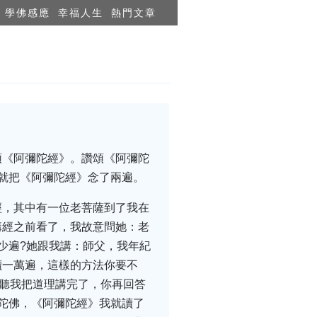
學佛感應
幸福人生
熱門文章
頌《阿彌陀經》。讚頌《阿彌陀
就把《阿彌陀經》念了兩遍。
經，其中有一位老菩薩到了我在
講經之前看了，我故意問她：老
少遍?她跟我講：師父，我年紀
讀一萬遍，這樣的方法你要不
你聽我把道理講完了，你再回答
陀佛，《阿彌陀經》我就讀了