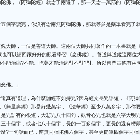
彌陀佛，《阿彌陀經》就念了兩遍了，那一天念一萬部的《阿彌陀
十五個字讀完，你沒有念南無阿彌陀佛，那就等於是藥單看完了
道鏡大師，一位是善道大師。這兩位大師共同著作的一本書就是
家也可以請回家好好的觀看學習《念佛鏡》。善道與道鏡這兩位
不能治病?不能。吃藥才能治病對不對?對。所以佛門古德有兩
如念佛。」
會還真有道理，為什麼誦經不如持咒?因為經文長咒語短，《阿彌
果《無量壽經》那是好幾萬字，《法華經》至少八萬多字，那你
但是咒語有的很短，大悲咒八十四句，觀音心咒也就是六字大明
二三十個字，或者七八十個字，長的一百多個字，更長的還有楞
什麼?一句話而已，南無阿彌陀佛六個字，甚至更簡單四個字阿彌