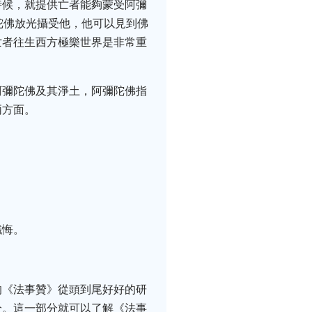
時候，就提供亡者能夠蒙受阿彌
陀佛放光攝受他，他可以見到佛
亡者往生西方極樂世界是非常重
阿彌陀佛及其淨土，阿彌陀佛指
兩方面。
懺悔。
的《法事贊》從頭到尾好好的研
分。這一部分就可以了解《法事