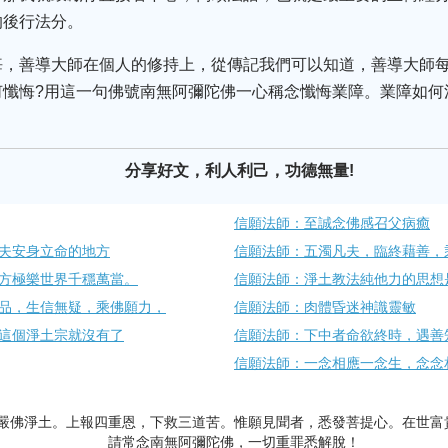
的後行法分。
悔，善導大師在個人的修持上，從傳記我們可以知道，善導大師
懺悔?用這一句佛號南無阿彌陀佛一心稱念懺悔業障。業障如何
分享好文，利人利己，功德無量!
信願法師：至誠念佛感召父病癒
夫安身立命的地方
信願法師：五濁凡夫，臨終藉善，
方極樂世界千穩萬當。
信願法師：淨土教法純他力的思想
品，生信無疑，乘佛願力，
信願法師：肉體昏迷神識靈敏
這個淨土宗就沒有了
信願法師：下中者命欲終時，遇善
信願法師：一念相應一念生，念念
嚴佛淨土。上報四重恩，下救三道苦。惟願見聞者，悉發菩提心。在世富
請常念南無阿彌陀佛，一切重罪悉解脫！