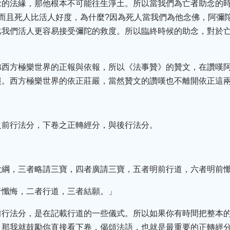
念的法緣，那他根本不可能往生淨土。所以當我們為亡者助念的
而且死人比活人好度，為什麼?因為死人當我們為他念佛，阿彌
比我們活人更容易接受彌陀的救度。所以臨終時候的助念，對於
佛西方極樂世界的正報與依報，所以《法事贊》的贊文，在讚嘆
報。西方極樂世界的依正莊嚴，當然贊文的讚嘆也不離開依正這
之前行法分，下卷之正轉經分，與後行法分。
大綱，三者略請三寶，四者廣請三寶，五者明前行道，六者明前
者懺悔，二者行道，三者結願。」
前行法分，是在記載行道的一些儀式。所以如果你有時間把整本
，那我就鼓勵你直接看下卷，偈頌法語，也就是最重要的正轉經