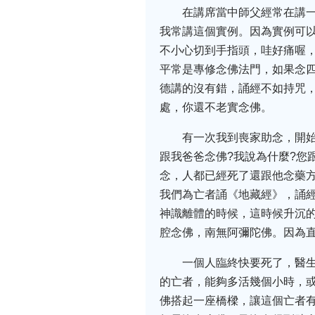
在講席當中師父經常在講
我常講這個實例。因為實例可
不小心切到手指頭，哇好痛喔
平常是專修念佛法門，如果念
德講的沒有錯，誦經不如持咒
處，你還不老實念佛。
有一次我到喪家助念，開
跟我爸爸念佛?我說為什麼?您
念，人都已經死了還跟他念藥
我們為亡者誦《地藏經》，誦
神識離體的時候，這時候升沉
腔念佛，南無阿彌陀佛。因為
一個人臨終快要死了，醫
的亡者，能夠多活幾個小時，
佛搭起一座橋樑，讓這個亡者