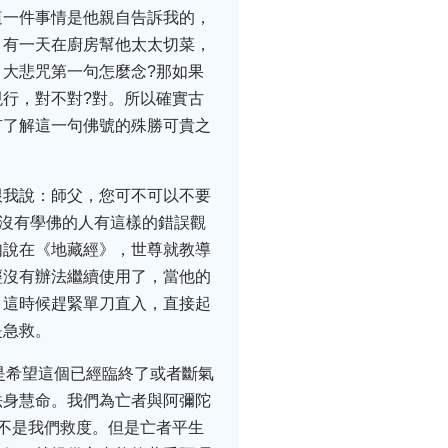
這一件事情是他親自告訴我的，
，有一天在廚房幫他太太切菜，
大悲咒第一句怎麼念?那如果
行，對不對?對。所以確實古
有了解這一句佛號的殊勝可貴之
跟我說：師父，您可不可以不要
多沒有學佛的人有這樣的錯誤觀
如說在《地藏經》，世尊就教導
經沒有辦法繼續使用了，當他的
，這時候趕緊單刀直入，直接起
是急救。
是希望這個已經臨終了或者斷氣
法身慧命。我們為亡者與阿彌陀
不是我們救度。但是亡者平生