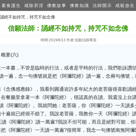
素食護生
戒除邪淫
佛教故事
佛教知識
法師開示
戒殺放生
：誦經不如持咒，持咒不如念佛
信願法師：誦經不如持咒，持咒不如念佛
時間:2019/6/13 作者:信願法師專頁
概要(六)
這一本書，不管是臨時的行法，或者是平時的行法，我們歌詠讚
》讀一遍，念一句佛號就是把《阿彌陀經》讀一遍，念兩句佛號，
講《念佛感應錄》，我看到圓通岩許多年紀大的老菩薩很喜歡誦
，在餐廳里拿著一本《阿彌陀經》，很認真的在讀。我還沒上台
讀《阿彌陀經》。我就問她：老菩薩，你《阿彌陀經》一天讀多
讀十遍就已經很不錯了。我說老菩薩，我教你一天《阿彌陀經》
天讀《阿彌陀經》讀一萬遍?我說不但可能，而且是絕對可能，
樣把《阿彌陀經》一天讀一萬遍?很簡單，我念一句佛號南無阿彌