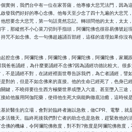
一個實例，我們台中有一位在家菩薩，他專修大悲咒法門，因為
以啟發我們好好的專心念佛。他每天至少念了四十九遍的大悲咒
，他想要念大悲咒，第一句話竟然忘記。轉頭問他的太太，太太，
四字，那縱然不小心菜刀切到手指頭，阿彌陀佛也很容易佛號起現
，持咒不如念佛。念一句佛超越誦百部經，這樣的道理如果你沒
始起腔念佛，阿彌陀佛，阿彌陀佛，阿彌陀佛，阿彌陀佛，家屬
跟我爸爸誦經，為什麼要誦經不念佛?因為誦經功德比較大。很
方，不是誦經不對，在諸經裡面世尊告訴我們，為亡者誦經，譬
經是對的，但是不如念佛來的直接。他的生命已經死了，色身已
的關鍵，不曉得要往生西方極樂世界或墮入六道、甚至墮入三途
直接給他服用阿伽陀藥，使得他生死大病能夠徹底治癒，這時候
生基於醫生的立場，會對於臨終者施以急救，做CPR、電擊，就
或多活幾天。臨終死後我們對亡者的助念也是急救，趕緊救他的
有念佛的機緣，令阿彌陀佛救度，對不對?救度是阿彌陀佛救度，