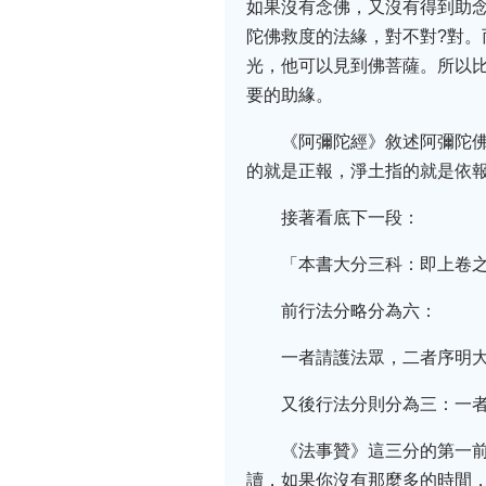
如果沒有念佛，又沒有得到助
陀佛救度的法緣，對不對?對。
光，他可以見到佛菩薩。所以
要的助緣。
《阿彌陀經》敘述阿彌陀
的就是正報，淨土指的就是依
接著看底下一段：
「本書大分三科：即上卷
前行法分略分為六：
一者請護法眾，二者序明
又後行法分則分為三：一
《法事贊》這三分的第一
讀，如果你沒有那麼多的時間