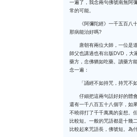
一遍了，我念兩句佛號南無阿
常的可能。
《阿彌陀經》一千五百八
那病能治好嗎?
唐朝有兩位大師，一位是
師父也講過也有出版DVD，大
藥方，念佛猶如吃藥。讀藥方能
念一遍：
「誦經不如持咒，持咒不
仔細把這兩句話好好的體
還有一千八百五十八個字，如
不曉得打了千千萬萬的妄想。
比較短。一般的咒語都是十幾
比較起來咒語長，佛號短。為