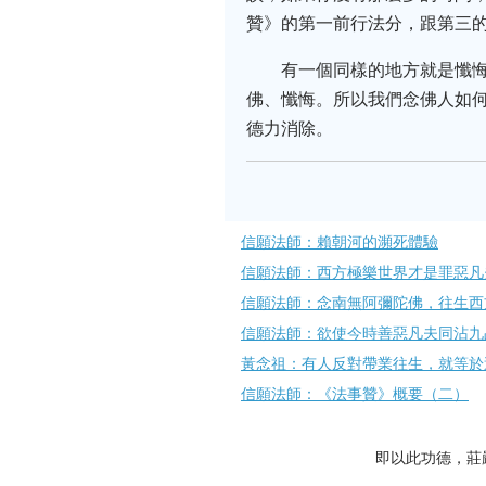
贊》的第一前行法分，跟第三
有一個同樣的地方就是懺
佛、懺悔。所以我們念佛人如何
德力消除。
信願法師：賴朝河的瀕死體驗
信願法師：西方極樂世界才是罪惡凡
信願法師：念南無阿彌陀佛，往生西
信願法師：欲使今時善惡凡夫同沾九
黃念祖：有人反對帶業往生，就等於
信願法師：《法事贊》概要（二）
即以此功德，莊