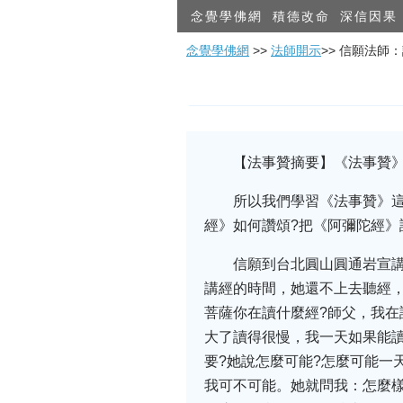
念覺學佛網
積德改命
深信因果
念覺學佛網
>>
法師開示
>> 信願法師
【法事贊摘要】《法事贊》
所以我們學習《法事贊》
經》如何讚頌?把《阿彌陀經
信願到台北圓山圓通岩宣
講經的時間，她還不上去聽經
菩薩你在讀什麼經?師父，我在
大了讀得很慢，我一天如果能
要?她說怎麼可能?怎麼可能一
我可不可能。她就問我：怎麼