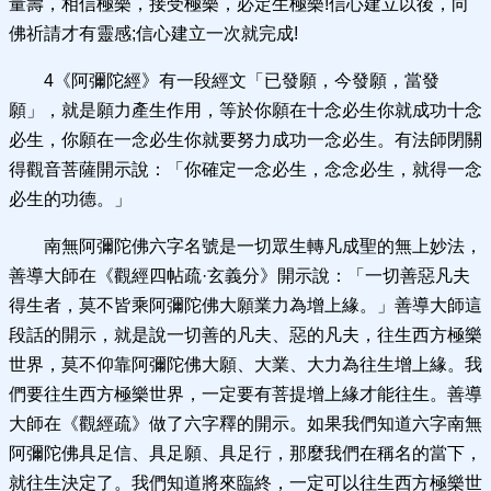
量壽，相信極樂，接受極樂，必定生極樂!信心建立以後，向
佛祈請才有靈感;信心建立一次就完成!
4《阿彌陀經》有一段經文「已發願，今發願，當發
願」，就是願力產生作用，等於你願在十念必生你就成功十念
必生，你願在一念必生你就要努力成功一念必生。有法師閉關
得觀音菩薩開示說：「你確定一念必生，念念必生，就得一念
必生的功德。」
南無阿彌陀佛六字名號是一切眾生轉凡成聖的無上妙法，
善導大師在《觀經四帖疏·玄義分》開示說：「一切善惡凡夫
得生者，莫不皆乘阿彌陀佛大願業力為增上緣。」善導大師這
段話的開示，就是說一切善的凡夫、惡的凡夫，往生西方極樂
世界，莫不仰靠阿彌陀佛大願、大業、大力為往生增上緣。我
們要往生西方極樂世界，一定要有菩提增上緣才能往生。善導
大師在《觀經疏》做了六字釋的開示。如果我們知道六字南無
阿彌陀佛具足信、具足願、具足行，那麼我們在稱名的當下，
就往生決定了。我們知道將來臨終，一定可以往生西方極樂世