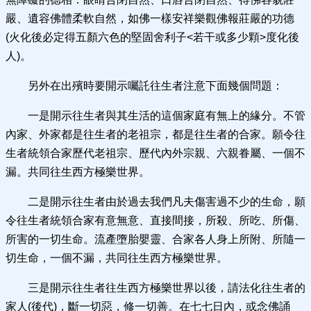
嚴、遺容佛體柔軟自然，如佛一樣安祥樂觀佛報莊嚴的功德
(火化後必定得五顏六色的堅固舍利子<若干或多少顆>度化後
人)。
另外在出殯時要開示囑託往生者注意下面幾個問題：
一是開示往生者與其生活的這個家庭有無上的緣分。不管
內家、外家都是往生者的老祖宗，都是往生者的合家。願令往
生者統領合家歷代老祖宗、歷代內外宗親、六親眷屬、一個不
漏。共同往生西方極樂世界。
二是開示往生者由於過去我們凡夫傷害過不少的生命，願
令往生者統領合家有意無意、直接間接，所殺、所吃、所傷、
所害的一切生命。流產墮胎嬰靈、合家各人身上所附、所隨一
切生命，一個不漏，共同往生西方極樂世界。
三是開示往生者往生西方極樂世界以後，請法化往生者的
家人(後代)，斷一切惡，修一切善。在七七日內，或念佛誦