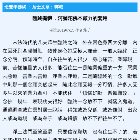
念覺學佛網
:
居士文章
:
轉載
臨終關懷，阿彌陀佛本願力的套用
時間:2019/7/15 作者:聖升
末法時代的凡夫眾生臨終之時，外在因色身四大分離，內
在因死別牽腸掛肚，致使身心飽受極大痛苦。一般人臨終，正
念分明、預知時至、自在往生的人很少，身心痛苦、業障現
前、苦惱無量的人很多。能否往生一是隨業偏重的一方，惡業
去惡道，善業去善道，淨業去淨道。二是隨臨終的一念，斷氣
中剎那一個念頭突然起來，隨此念頭受報十分可憐。許多人受
多生以來的業力牽引，不能伏住，「煩惱好斷，習氣難改。」
念佛十幾年，表現功夫很好，臨終一念放不下，就落入鬼道。
通過調查或亡靈對居士說話，得知或為兒孫，或為錢財，出家
人或為道場，或為弟子，或為錢債，放不下都往生不了。
淨土法門至簡至易，只要信深願切，沒有往生不了的。若