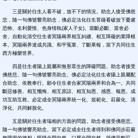
三是關於往生人看不破，放不下的情況。助念人接受佛慈
悲，隨一句佛號響亮助念，佛必定法化往生菩薩看破放下憂慮
恐怖、名利愛恨、色身情執(家人子女)。當斷必斷、當舍必
舍。自動化清空往生者冥陽兩界相互糾纏、相互障礙的業障根
本。冥陽兩界達成共識、和平冤業、了斷果報，當下共同往生
西方極樂世界。
四是往生者陽上親屬和無形眾生的障礙問題。助念者接受
佛慈悲。隨一句佛號響亮助念。佛必定法化往生者陽上親屬配
合助念、依教奉行。願令往生者合家冥陽兩界和合為一。共同
斷惡修善。相互懺悔、相互原諒、相互知恩、感恩、報恩。成
功互助互救。必定成全冥陽兩界統一化、規範化、莊嚴化、清
淨化、共同解脫化。
五是關於往生者瑞相的方面的問題。助念者接受佛慈悲。
隨一句佛號響亮助念。當下必定成全往生者得到和佛同步莊嚴
無障礙的德相：眼睛合閉自然、口唇合閉自然、得佛容貌莊