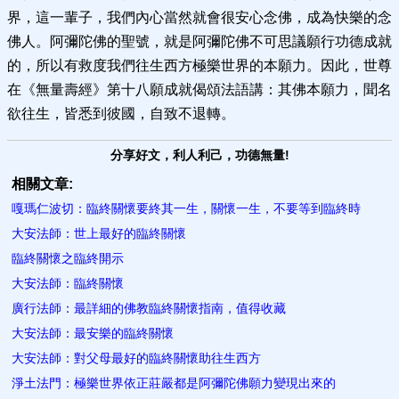
界，這一輩子，我們內心當然就會很安心念佛，成為快樂的念
佛人。阿彌陀佛的聖號，就是阿彌陀佛不可思議願行功德成就
的，所以有救度我們往生西方極樂世界的本願力。因此，世尊
在《無量壽經》第十八願成就偈頌法語講：其佛本願力，聞名
欲往生，皆悉到彼國，自致不退轉。
分享好文，利人利己，功德無量!
相關文章:
嘎瑪仁波切：臨終關懷要終其一生，關懷一生，不要等到臨終時
大安法師：世上最好的臨終關懷
臨終關懷之臨終開示
大安法師：臨終關懷
廣行法師：最詳細的佛教臨終關懷指南，值得收藏
大安法師：最安樂的臨終關懷
大安法師：對父母最好的臨終關懷助往生西方
淨土法門：極樂世界依正莊嚴都是阿彌陀佛願力變現出來的