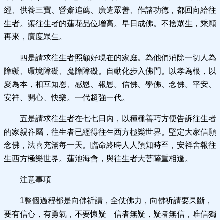
經、供養三寶、營齋追薦、廣造眾善、作諸功德，都回向給往
生者。讓往生者的蓮花品位增高。早日成佛。不捨眾生，乘願
再來，廣度眾生。
四是請求往生者照顧好現在的家庭。為他們消除一切人為
障礙、環境障礙、魔障障礙。自動化步入佛門。以孝為根，以
愛為本，相互知恩、感恩、報恩。信佛、學佛、念佛。平安、
安祥、開心、快樂。一代超強一代。
五是請求往生者在七七日內，以種種善巧方便告訴往生者
的家親眷屬，往生者已經得往生西方極樂世界。堅定大家信願
念佛，法喜充滿每一天。臨命終時人人預知時至，安祥舍報往
生西方極樂世界。蓮池海會，與往生者大菩薩重相逢。
注意事項：
1整個過程都是向佛祈請，全仗佛力，向佛祈請要果斷，
要有信心，有勇氣，不要懷疑，信者無疑，疑者無信，唯信獨