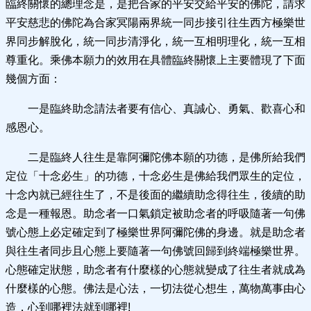
臨終關懷的總理念是，是把合家的平安交給平安的佛陀，請求
平安慈悲的佛陀為合家冥陽兩界統一同步接引往生西方極樂世
界同步解脫化，統一同步清淨化，統一互相明理化，統一互相
尊重化。乘佛本願力的效用在具體臨終關懷上主要體現了下面
幾個方面：
一是臨終助念請法者要有信心、真誠心、勇氣、歡喜心和
感恩心。
二是臨終人往生是靠阿彌陀佛本願的功德，是佛所給我們
定位「十念必生」的功德，十念必生是佛給我們眾生的定位，
十念內就已經往生了，不是後面的繼續助念得往生，後續的助
念是一種報恩。助念者一口氣鎖定被助念者的呼吸隨著一句佛
號心態上必定確定到了極樂世界阿彌陀佛的身邊。就是助念者
與往生者同步且心態上要隨著一句佛號回歸到終端極樂世界。
心態確定狀態，助念者有什麼樣的心態就變成了往生者就成為
什麼樣的心態。佛法是心法，一切法從心想生，萬物萬事由心
造，心到哪裡法就到哪裡!