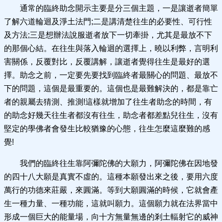
通常的臨終助念開示主要是分三個主題，一是讓逝者簡單
了解六道輪迴及淨土法門;二是講清楚往生的必要性、可行性
及方法;三是想辦法說服逝者放下一切牽掛，尤其是最放不下
的那個心結。在往生與落入輪迴的選擇上，曉以利弊，言明利
害關係，反覆對比，反覆講解，讓逝者覺得往生是最好的選
擇。助念之前，一定要先要找到臨終者最關心的問題、最放不
下的問題，這個是最重要的。這個也是最難解決的，都是靠亡
者的親屬去猜測、推測!這樣就增加了往生者助念的時間，有
的助念好幾天往生者都沒有往生，助念者都差點兒往生，沒有
堅定的學佛者會發生比較猶豫的心態，往生怎麼這麼難的感
覺!
我們的臨終往生靠阿彌陀佛的大願力，阿彌陀佛在因地發
的四十八大願是真實不虛的。這種本願發出來之後，要用六度
萬行的功德來莊嚴，來圓滿。等到大願圓滿的時候，它就會產
生一種力量、一種功能，這就叫願力。這個願力就在法界當中
形成一個巨大的能量場，向十方無量無邊的剎土輻射它的威神