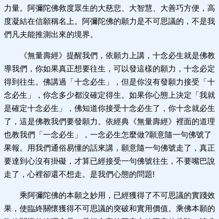
力量。阿彌陀佛救度眾生的大慈悲、大智慧、大善巧方便，高
度凝結在信願稱名上。阿彌陀佛的願力是不可思議的，不是我
們凡夫能推測出來的境界。
《無量壽經》提醒我們，依願力上講，十念必生就是佛教
導我們，你如果真正想要往生，可以發這樣的願力，十念必定
得到往生。佛講過「十念必生」，但是你沒有發願力接受「十
念必生」，你念多少都沒確定得生。如果你心態上決定「我就
是確定十念必生」，佛知道你接受十念必生了，你十念就必生
了，這是佛教我們要發願力。依經典《無量壽經》裡面的道理
也教我們「一念必生」，一念必生怎麼做?願意隨一句佛號了
果報。用我們通俗易懂的話來講，願意隨一句佛號走了，真正
要達到心沒有掛礙，才算已經接受一句佛號往生，不要嘴巴說
走了，心裡卻還不想走。是我們心態的問題!
乘阿彌陀佛的本願之妙用，已經獲得了不可思議的實踐效
果，使臨終關懷獲得不可思議的突破和實用價值。乘佛本願的