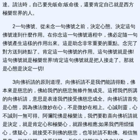
達。請法時，自己要先皈命;皈命後，還要肯定自己就是西方
極樂世界的人。
2一句佛號、從未念一句佛號之前，決定心態。決定這句
佛號達到什麼作用。在你念這一句佛號過程中，佛必定隨一句
佛號產生這樣的作用出來。這是助念非常重要的重點。念完了
對方送到終點了。肯定這一句佛號的作用。這句佛號就是佛!
這句佛號就是極樂世界!肯定這句佛號就是把人接走了。那就
是心態是決定一切!
3向佛祈請的原則道理。向佛祈請不是我們能請得動，佛
本來是慈悲的，佛給我們的慈悲無條件無成見。這裡我們所講
的向佛祈請，意思是表達我們接受佛慈悲成全。向佛祈請首先
是心態，因為佛法微妙在心，不是微妙在相上。心誠則靈，心
不誠則一無可得。阿彌陀佛是極樂法，我們要歡喜向佛祈請就
是決定，就是肯定心和極樂心，就跟佛相應;如果我們用煩惱
心，懷疑心，就接受不到佛的慈悲，也等於請不動佛。相信無