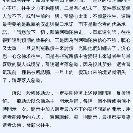
不能成功往生，原因主要有如下幾方面。一是對阿彌陀佛的信
心不強、往生之心不夠懇切。二是有心結未了、某件事或某個
人放不下。或對生前的一切，留戀心太重，不願意往生。這時
最需要的是親屬的安慰與親口承諾，而不是助念者的代為承
諾。「請您放下一切，跟隨阿彌陀佛走」，單單這句話，往往
很難達到預期的效果的。三是因為對阿彌陀佛信心不強，嗔心
又太重，一旦見到冤親債主來討債，光跟他們糾纏去了，沒心
思一心念佛求往生。四是有些冤親債主會變現出來逝者生前最
喜歡的親人或境界，引誘逝者落惡道，因為投其所好，逝者習
氣現前，極易被所誘騙。一旦上釣，變現出來的境界就消失
了，隨即落入惡道。
所以一般臨終助念，一定要圍繞著上述幾個問題，反覆講
解。一般助念以念佛為主，開示為輔，每隔一個小時或兩個小
時開示一次。開示中加入逝者最放不下的某些問題的開示，用
逝者能接受的方式，一遍遍講解。每一則開示，最後都要引導
逝者念佛，發願求往生。