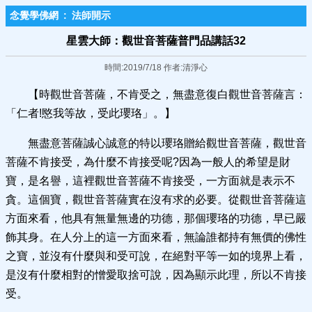
念覺學佛網
:
法師開示
星雲大師：觀世音菩薩普門品講話32
時間:2019/7/18 作者:清淨心
【時觀世音菩薩，不肯受之，無盡意復白觀世音菩薩言：
「仁者!愍我等故，受此瓔珞」。】
無盡意菩薩誠心誠意的特以瓔珞贈給觀世音菩薩，觀世音
菩薩不肯接受，為什麼不肯接受呢?因為一般人的希望是財
寶，是名譽，這裡觀世音菩薩不肯接受，一方面就是表示不
貪。這個寶，觀世音菩薩實在沒有求的必要。從觀世音菩薩這
方面來看，他具有無量無邊的功德，那個瓔珞的功德，早已嚴
飾其身。在人分上的這一方面來看，無論誰都持有無價的佛性
之寶，並沒有什麼與和受可說，在絕對平等一如的境界上看，
是沒有什麼相對的憎愛取捨可說，因為顯示此理，所以不肯接
受。