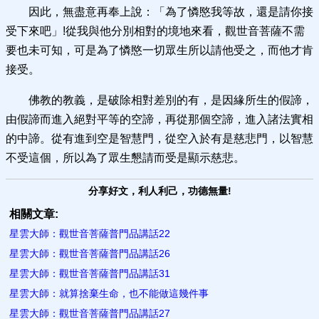
因此，無盡意再奉上說：「為了憐愍我等故，還是請你接
受下來吧」!從我與他分別相對的境地來看，觀世音菩薩不需
要也未可知，可是為了憐愍一切眾生所以請他受之，而他才肯
接受。
佛教的教義，是破除相對差別的有，是因緣所生的假諦，
由假諦而進入絕對平等的空諦，再從那個空諦，進入諸法實相
的中諦。從有進到空是智慧門，從空入於有是慈悲門，以智慧
不受這個，所以為了眾生懇請而受是顯示慈悲。
分享好文，利人利己，功德無量!
相關文章:
星雲大師：觀世音菩薩普門品講話22
星雲大師：觀世音菩薩普門品講話26
星雲大師：觀世音菩薩普門品講話31
星雲大師：就算捨棄生命，也不能做這幾件事
星雲大師：觀世音菩薩普門品講話27