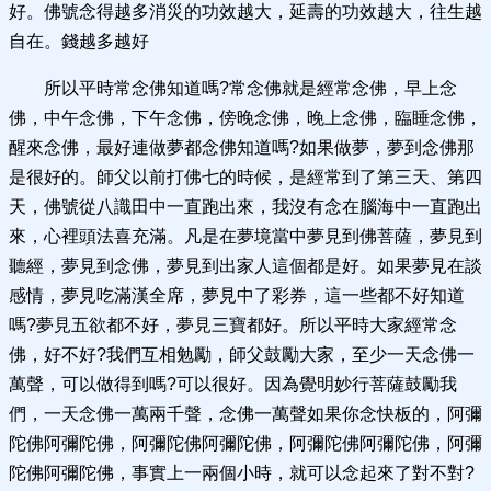
好。佛號念得越多消災的功效越大，延壽的功效越大，往生越
自在。錢越多越好
所以平時常念佛知道嗎?常念佛就是經常念佛，早上念
佛，中午念佛，下午念佛，傍晚念佛，晚上念佛，臨睡念佛，
醒來念佛，最好連做夢都念佛知道嗎?如果做夢，夢到念佛那
是很好的。師父以前打佛七的時候，是經常到了第三天、第四
天，佛號從八識田中一直跑出來，我沒有念在腦海中一直跑出
來，心裡頭法喜充滿。凡是在夢境當中夢見到佛菩薩，夢見到
聽經，夢見到念佛，夢見到出家人這個都是好。如果夢見在談
感情，夢見吃滿漢全席，夢見中了彩券，這一些都不好知道
嗎?夢見五欲都不好，夢見三寶都好。所以平時大家經常念
佛，好不好?我們互相勉勵，師父鼓勵大家，至少一天念佛一
萬聲，可以做得到嗎?可以很好。因為覺明妙行菩薩鼓勵我
們，一天念佛一萬兩千聲，念佛一萬聲如果你念快板的，阿彌
陀佛阿彌陀佛，阿彌陀佛阿彌陀佛，阿彌陀佛阿彌陀佛，阿彌
陀佛阿彌陀佛，事實上一兩個小時，就可以念起來了對不對?