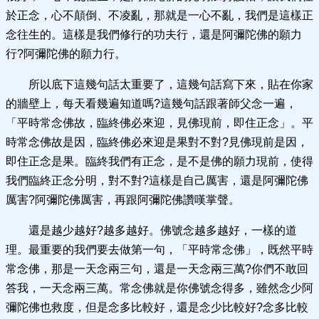
於正念，心不顛倒、不凌亂，那就是一心不亂，我們是這樣正
念往生的。這樣是我們修行的功夫行，還是阿彌陀佛的願力
行?阿彌陀佛的願力行。
所以底下這幾句話太重要了，這幾句話寫下來，貼在你家
的牆壁上，每天看幾遍知道嗎?這幾句話跟著師父念一遍，
「平時常念佛故，臨終佛必來迎，見佛現前，即住正念」。平
時常念佛故是因，臨終佛必來迎是果對不對?見佛現前是因，
即住正念是果。臨終我們有正念，是不是佛的願力現前，使得
我們臨終正念分明，對不對?這樣是自己厲害，還是阿彌陀佛
厲害?阿彌陀佛厲害，再跟阿彌陀佛讚嘆掌聲。
還是越少越好?越多越好。佛號念越多越好，一樣的道
理。最重要的我們要去做第一句，「平時常念佛」，既然平時
常念佛，那是一天念兩三句，還是一天念兩三萬?你們不敢回
答我，一天念兩三萬。常念佛就是你佛號念得多，雖然念少阿
彌陀佛也救度，但是念多比較好，還是念少比較好?念多比較