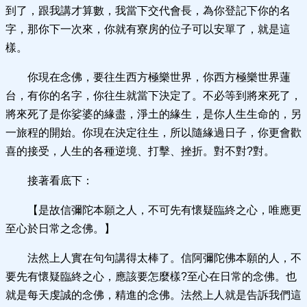
到了，跟我講才算數，我當下交代會長，為你登記下你的名
字，那你下一次來，你就有寮房的位子可以安單了，就是這
樣。
你現在念佛，要往生西方極樂世界，你西方極樂世界蓮
台，有你的名字，你往生就當下決定了。不必等到將來死了，
將來死了是你娑婆的緣盡，淨土的緣生，是你人生生命的，另
一旅程的開始。你現在決定往生，所以隨緣過日子，你更會歡
喜的接受，人生的各種逆境、打擊、挫折。對不對?對。
接著看底下：
【是故信彌陀本願之人，不可先有懷疑臨終之心，唯應更
至心於日常之念佛。】
法然上人實在句句講得太棒了。信阿彌陀佛本願的人，不
要先有懷疑臨終之心，應該要怎麼樣?至心在日常的念佛。也
就是每天虔誠的念佛，精進的念佛。法然上人就是告訴我們這