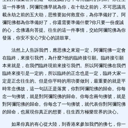
這一件事情，阿彌陀佛早就為你，在十劫之前的，不可思議兆
載永劫之前的五大劫，思惟要如何救度你，為你準備好了。阿
彌陀佛都為你準備好了，你還需要準備什麼?你只要一份虔誠
的心，念佛邁向菩提。往生的這一件事情，交給阿彌陀佛為你
發落，你安不安心?安心的請鼓掌。
法然上人告訴我們，應思佛之來迎一定，阿彌陀佛一定會
在臨終，來接引我們，為什麼?他的臨終接引願。臨終接引願
本來就是，在我們臨終現前來接引我們。所以阿彌陀佛在我們
臨終來接引是一定的，所以臨終的正念也是一定，臨終大家一
定是正念往生的。但是你平時的用功要做到，最重要的就是平
時常念佛故，這一句話正是落實，你對阿彌陀佛的歸命。你每
念一句佛號，就是對阿彌陀佛的歸命。你每念兩句佛號，就是
對阿彌陀佛的歸命。你每念了一句佛號，就代表你對阿彌陀佛
的歸命，也展現你真正的想要，往生西方極樂世界的決心。
如果你真的有心從大陸，到香港來參加我們的佛七，你一