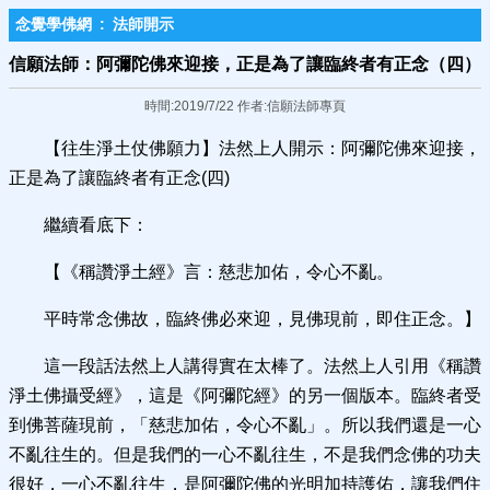
念覺學佛網
:
法師開示
信願法師：阿彌陀佛來迎接，正是為了讓臨終者有正念（四）
時間:2019/7/22 作者:信願法師專頁
【往生淨土仗佛願力】法然上人開示：阿彌陀佛來迎接，
正是為了讓臨終者有正念(四)
繼續看底下：
【《稱讚淨土經》言：慈悲加佑，令心不亂。
平時常念佛故，臨終佛必來迎，見佛現前，即住正念。】
這一段話法然上人講得實在太棒了。法然上人引用《稱讚
淨土佛攝受經》，這是《阿彌陀經》的另一個版本。臨終者受
到佛菩薩現前，「慈悲加佑，令心不亂」。所以我們還是一心
不亂往生的。但是我們的一心不亂往生，不是我們念佛的功夫
很好，一心不亂往生，是阿彌陀佛的光明加持護佑，讓我們住