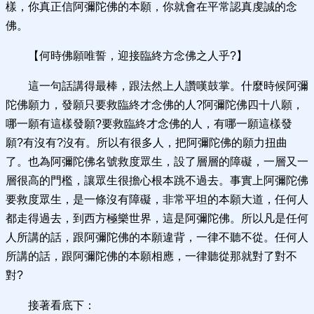
樣，你真正信阿彌陀佛的本願，你就會在平常認真虔誠的念
佛。
【何時佛願唯誓，迎接臨終方念佛之人乎?】
這一句話講得最棒，跟法然上人讚嘆鼓掌。什麼時候阿彌
陀佛願力，發願只要救臨終才念佛的人?阿彌陀佛四十八願，
哪一願有這樣發願?要救臨終才念佛的人，有哪一願這樣發
願?有沒有?沒有。所以有很多人，把阿彌陀佛的願力扭曲
了。也為阿彌陀佛名號救度眾生，設了層層的障礙，一層又一
層很高的門檻，讓眾生很擔心根本跳不過去。事實上阿彌陀佛
要救度眾生，是一條沒有障礙，非常平坦的本願大道，任何人
都走得過去，到西方極樂世界，這是阿彌陀佛。所以凡是任何
人所講的話，跟阿彌陀佛的本願違背，一律不聽不從。任何人
所講的話，跟阿彌陀佛的本願相應，一律聽從那就對了對不
對?
接著看底下：