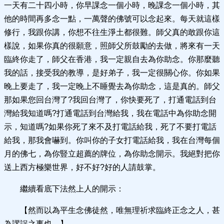
一天有二十四小時，你早課念一個小時，晚課念一個小時，其
他的時間再多念一點，一萬聲的佛號可以念起來。每天就這樣
修行，我跟你講，你想不往生淨土都很難。師父真的敢跟你這
樣說，如果你真的很願意，照師父所鼓勵的去做，將來有一天
臨終你走了，師父在香港，我一定親自去為你助念。你那麼聽
我的話，接受我的教導，是好弟子，我一定很關心你。你如果
晚上要走了，我一定晚上不睡覺去為你助念，這是真的。師父
那如果您回台灣了?我回台灣了，你快要死了，打通電話到台
灣給我知道嗎?打通電話到台灣給我，我在電話中為你助念開
示，知道嗎?如果你死了來不及打電話給我，死了不要打電話
給我，那我會嚇到。你叫你的子女打電話給我，我在台灣每個
月的佛七，為你豎立超薦的牌位，為你助念開示。我絕對把你
送上西方極樂世界，好不好?好的人請鼓掌。
繼續看底下法然上人的開示：
【然而以為平生念佛徒然，唯無理祈求臨終正念之人，甚
為謬誤之事也。】