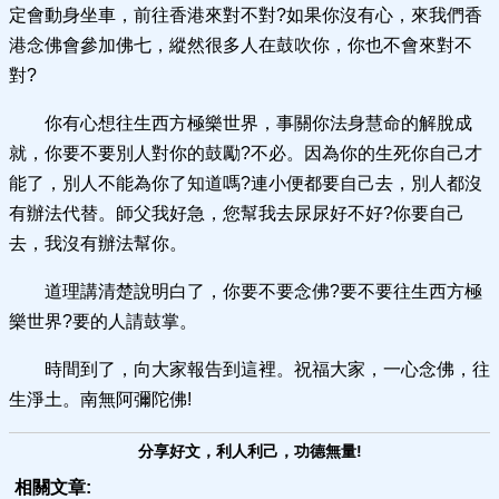
定會動身坐車，前往香港來對不對?如果你沒有心，來我們香
港念佛會參加佛七，縱然很多人在鼓吹你，你也不會來對不
對?
你有心想往生西方極樂世界，事關你法身慧命的解脫成
就，你要不要別人對你的鼓勵?不必。因為你的生死你自己才
能了，別人不能為你了知道嗎?連小便都要自己去，別人都沒
有辦法代替。師父我好急，您幫我去尿尿好不好?你要自己
去，我沒有辦法幫你。
道理講清楚說明白了，你要不要念佛?要不要往生西方極
樂世界?要的人請鼓掌。
時間到了，向大家報告到這裡。祝福大家，一心念佛，往
生淨土。南無阿彌陀佛!
分享好文，利人利己，功德無量!
相關文章: