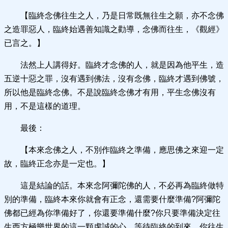
【臨終念佛往生之人，乃是日常既無往生之願，亦不念佛
之造罪惡人，臨終始遇善知識之勸導，念佛而往生，《觀經》
已言之。】
法然上人講得好。臨終才念佛的人，就是因為他平生，造
五逆十惡之罪，沒有遇到佛法，沒有念佛，臨終才遇到佛號，
所以他是臨終念佛。不是說臨終念佛才有用，平生念佛沒有
用，不是這樣的道理。
最後：
【本來念佛之人，不別作臨終之準備，應思佛之來迎一定
故，臨終正念亦是一定也。】
這是結論的話。本來念阿彌陀佛的人，不必再為臨終做特
別的準備，臨終本來你就會有正念，還需要什麼準備?阿彌陀
佛都已經為你準備好了，你還要準備什麼?你只要準備決定往
生西方極樂世界的這一顆虔誠的心，等待臨終的到來。你往生