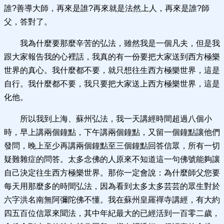
誰?善導大師，再來是誰?再來就是法然上人，再來是誰?師
父，答對了。
我為什麼要那麼辛苦的弘法，雖然我是一個凡夫，但是我
跟大家報告我的心裡話，我真的有一份要把大家送到西方極樂
世界的真心。我什麼都不要，就只想往生西方極樂世界，這是
自行。我什麼都不要，我只要把大家送上西方極樂世界，這是
化他。
所以我到上海、蘇州弘法，我一天講經時間超過八個小
時，早上講兩個鐘點，下午講兩個鐘點，又留一個鐘點讓他們
發問，晚上至少再講兩個鐘點至三個鐘點回答信眾，所有一切
疑難雜症的問答。太多念佛的人原來不知道這一句佛號能夠讓
自己決定往生西方極樂世界。那你一定會說：為什麼師父您要
每天用那麼多的時間弘法，因為看到太多太多芸芸的眾生對於
六字洪名南無阿彌陀佛不懂。我在蘇州皇羅禪寺講經，有大約
四五百位信眾來聞法，其中年紀最大的已經活到一百零二歲，