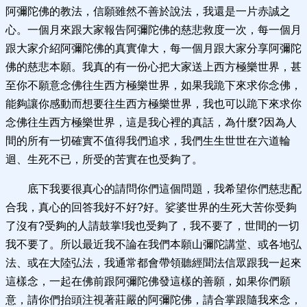
阿彌陀佛的教法，信願雖然不善於說法，我還是一片赤誠之
心。一個月來跟大家報告阿彌陀佛的慈悲救度一次，每一個月
跟大家介紹阿彌陀佛的真實偉大，每一個月跟大家分享阿彌陀
佛的慈悲本願。我真的有一份心把大家送上西方極樂世界，甚
至你不願意念佛往生西方極樂世界，如果我跪下來求你念佛，
能夠讓你感動而想要往生西方極樂世界，我也可以跪下來求你
念佛往生西方極樂世界，這是我心裡的真話，為什麼?因為人
間的所有一切確實不值得我們追求，我們生生世世在六道輪
迴、生死不已，所受的苦實在也受夠了。
底下我要很真心的請問你們這個問題，我希望你們慈悲配
合我，真心的回答我好不好?好。娑婆世界的生死大苦你受夠
了沒有?受夠的人請鼓掌!我也受夠了，我不要了，世間的一切
我不要了。所以最近我不論在我們本願山彌陀講堂、或各地弘
法、或在大陸弘法，我通常都會帶領聽經聞法信眾跟我一起來
這樣念，一起在佛前跟阿彌陀佛發這樣的善願，如果你們願
意，請你們抬頭注視著莊嚴的阿彌陀佛，請合掌跟隨我來念，