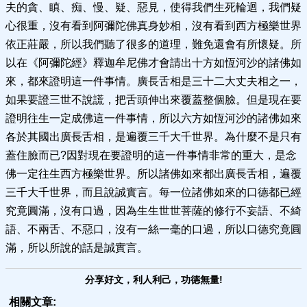
夫的貪、瞋、痴、慢、疑、惡見，使得我們生死輪迴，我們疑
心很重，沒有看到阿彌陀佛真身妙相，沒有看到西方極樂世界
依正莊嚴，所以我們聽了很多的道理，難免還會有所懷疑。所
以在《阿彌陀經》釋迦牟尼佛才會請出十方如恆河沙的諸佛如
來，都來證明這一件事情。廣長舌相是三十二大丈夫相之一，
如果要證三世不說謊，把舌頭伸出來覆蓋整個臉。但是現在要
證明往生一定成佛這一件事情，所以六方如恆河沙的諸佛如來
各於其國出廣長舌相，是遍覆三千大千世界。為什麼不是只有
蓋住臉而已?因對現在要證明的這一件事情非常的重大，是念
佛一定往生西方極樂世界。所以諸佛如來都出廣長舌相，遍覆
三千大千世界，而且說誠實言。每一位諸佛如來的口德都已經
究竟圓滿，沒有口過，因為生生世世菩薩的修行不妄語、不綺
語、不兩舌、不惡口，沒有一絲一毫的口過，所以口德究竟圓
滿，所以所說的話是誠實言。
分享好文，利人利己，功德無量!
相關文章: