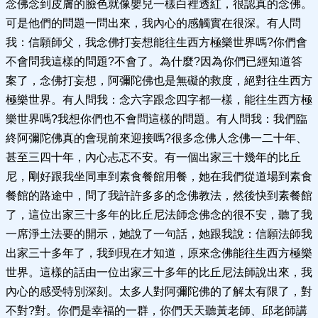
念佛念到皮膚的臉色就像嬰兒一樣白裡透紅，很認真的念佛。
可是他們的問題一問出來，我內心的感觸實在很深。有人問
我：信願師父，我念佛打妄想能往生西方極樂世界嗎?你們會
不會問我這樣的問題?不會了。為什麼?因為你們已經知道答
案了，念佛打妄想，阿彌陀佛也是無礙的救度，絕對往生西方
極樂世界。有人問我：念六字跟念四字都一樣，能往生西方極
樂世界嗎?我想你們也不會問這樣的問題。有人問我：我們臨
終阿彌陀佛真的會現前來迎接嗎?很多念佛人念佛一二十年、
甚至三四十年，內心忐忑不安。有一個出家三十幾年的比丘
尼，剛好跟我坐同車到素食餐館用餐，她在我們從道場到素食
餐館的路途中，問了我許許多多的念佛教法，然後快到素餐館
了，這位出家三十多年的比丘尼法師念佛念的很不安，聽了我
一席淨土法要的開示，她說了一句話，她跟我說：信願法師我
出家三十多年了，我到現在才知道，原來念佛能往生西方極樂
世界。這樣的話由一位出家三十多年的比丘尼法師說出來，我
內心的感受特別深刻。太多人對阿彌陀佛的了解太有限了，對
不對?對。你們是幸福的一群，你們天天聽黃老師、邱老師講