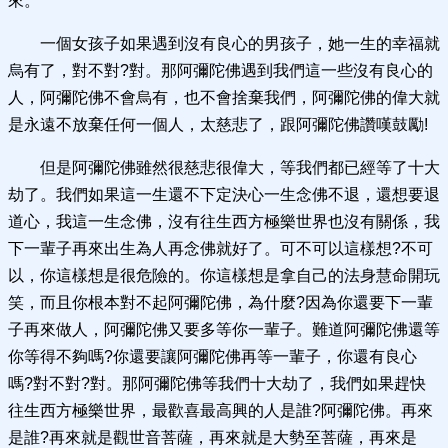
來。
一個女孩子如果遇到沒有良心的男孩子，她一生的幸福就
烏有了，對不對?對。那阿彌陀佛遇到我們這一些沒有良心的
人，阿彌陀佛不會烏有，也不會捨棄我們，阿彌陀佛的偉大就
是永遠不放棄任何一個人，太慈悲了，跟阿彌陀佛讚嘆鼓勵!
但是阿彌陀佛雖然很慈悲很偉大，等我們都已經等了十大
劫了。我們如果這一生還不下定決心一生念佛不退，還想要退
道心，我這一生念佛，沒有往生西方極樂世界也沒有關係，我
下一輩子再來出生為人再念佛就好了。可不可以這樣想?不可
以，你這樣想是很危險的。你這樣想是拿自己的法身慧命開玩
笑，而且你根本對不起阿彌陀佛，為什麼?因為你還要下一輩
子再來做人，阿彌陀佛又要多等你一輩子。難道阿彌陀佛還等
你等得不夠嗎?你還要讓阿彌陀佛再等一輩子，你還有良心
嗎?對不對?對。那阿彌陀佛等我們十大劫了，我們如果趕快
往生西方極樂世界，最歡喜最高興的人是誰?阿彌陀佛。再來
是誰?再來就是觀世音菩薩，再來就是大勢至菩薩，再來是