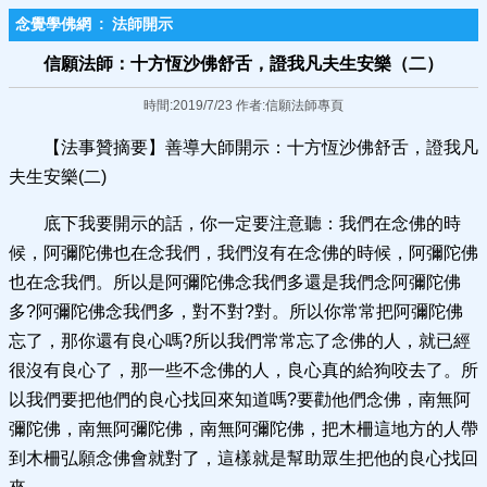
念覺學佛網
:
法師開示
信願法師：十方恆沙佛舒舌，證我凡夫生安樂（二）
時間:2019/7/23 作者:信願法師專頁
【法事贊摘要】善導大師開示：十方恆沙佛舒舌，證我凡
夫生安樂(二)
底下我要開示的話，你一定要注意聽：我們在念佛的時
候，阿彌陀佛也在念我們，我們沒有在念佛的時候，阿彌陀佛
也在念我們。所以是阿彌陀佛念我們多還是我們念阿彌陀佛
多?阿彌陀佛念我們多，對不對?對。所以你常常把阿彌陀佛
忘了，那你還有良心嗎?所以我們常常忘了念佛的人，就已經
很沒有良心了，那一些不念佛的人，良心真的給狗咬去了。所
以我們要把他們的良心找回來知道嗎?要勸他們念佛，南無阿
彌陀佛，南無阿彌陀佛，南無阿彌陀佛，把木柵這地方的人帶
到木柵弘願念佛會就對了，這樣就是幫助眾生把他的良心找回