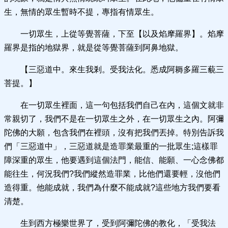
生，無情的眾生暫時不提，專指有情眾生。
一切眾生，上從等覺菩薩，下至【以及焰摩羅界】。焰摩
羅界是指的地獄界，就是從等覺菩薩到阿鼻地獄。
【三惡道中。來生我剎。受我法化。悉成阿耨多羅三藐三
菩提。】
在一切眾生裡面，這一句包括我們自己在內，這個文就非
常親切了，我們不是在一切眾生之外，在一切眾生之內。阿彌
陀佛的大願，包含我們在裡頭，沒有把我們丟掉。特別告訴我
們「三惡道中」，三惡道就是造罪業最重的一批眾生;這樣罪
障深重的眾生，他要遇到這個法門，能信、能願、一心念佛都
能往生，何況我們?我們縱然造罪業，比他們還要輕，沒他們
造得重。他能成就，我們為什麼不能成就?這些地方我們要看
清楚。
生到西方極樂世界了，受到阿彌陀佛的教化，「受我法