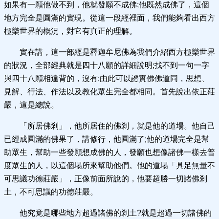
如果有一願他做不到，他就發願不成佛;他既然成佛了，這個
地方完全是圓滿的實現。從這一段經裡面，我們能夠看出西方
極樂世界的概況，對它有真正的理解。
實在講，這一部經是釋迦牟尼佛為我們介紹西方極樂世界
的狀況，全部經典就是四十八願的詳細說明;找不到一句一字
與四十八願相違背的，沒有;由此可以證實佛佛道同，思想、
見解、行法、作法以及教化眾生完全都相同。首先說出依正莊
嚴，這是總說。
「所居佛剎」，他所居住的佛剎，就是他的道場。他自己
已經成圓滿的佛果了，講修行，他圓滿了;他的道場完全是幫
助眾生，幫助一些發願想成佛的人，發願也想像諸佛一樣去普
度眾生的人，以這個場所來幫助他們。他的道場「具足無量不
可思議功德莊嚴」，正像前面所說的，他要超勝一切諸佛剎
土，不可思議的功德莊嚴。
他究竟是哪些地方超過諸佛的剎土?就是超過一切諸佛的