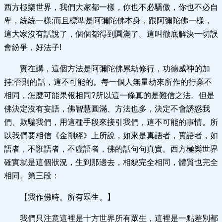
西方極樂世界，我們大家都一樣，你也不必驕傲，你也不必自
卑，統統一樣;而且標準是阿彌陀佛本身，跟阿彌陀佛一樣，
這大家沒有話說了，個個都得到圓滿了。這叫徹底解決一切誤
會紛爭，好法子!
實在講，這個方法是阿彌陀佛累劫修行，功德威神的加
持;否則的話，這不可能的。每一個人無量劫來所作的行業不
相同，怎麼可能果報相同?所以這一條真的是難信之法。但是
佛決定沒有妄語，佛智慧圓滿、方法也多，決定不會誘惑我
們、欺騙我們，用這種手段來接引我們，這不可能的事情。所
以我們要相信《金剛經》上所說，如來是真語者，實語者，如
語者，不誑語者，不虛語者，佛的話句句真實。西方極樂世界
確實就是這個狀況，生到那邊去，相貌完全相同，體質也完全
相同。第三段：
【我作佛時。所有眾生。】
我們只注意這裡是十方世界所有眾生，這裡是一點差別都