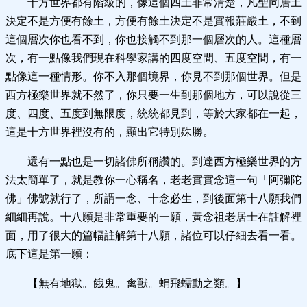
十方世界都有階級的，像這個四土非常清楚，凡聖同居土
決定不是方便有餘土，方便有餘土決定不是實報莊嚴土，不到
這個層次你也看不到，你也接觸不到那一個層次的人。這種層
次，有一點像我們現在科學家講的四度空間、五度空間，有一
點像這一種情形。你不入那個境界，你見不到那個世界。但是
西方極樂世界就不然了，你只要一生到那個地方，可以說從三
度、四度、五度到無限度，統統都見到，等於大家都在一起，
這是十方世界裡沒有的，顯出它特別殊勝。
還有一點也是一切諸佛所稱讚的。到達西方極樂世界的方
法太簡單了，就是教你一心稱名，老老實實念這一句「阿彌陀
佛」佛號就行了，所謂一念、十念必生，到後面第十八願我們
細細再說。十八願是非常重要的一願，黃念祖老居士在註解裡
面，用了很大的篇幅註解第十八願，諸位可以仔細去看一看。
底下這是第一願：
【無有地獄。餓鬼。禽獸。蜎飛蠕動之類。】