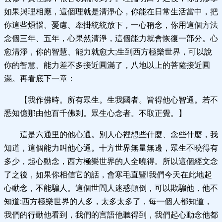
如果與理相應，這個理就是清淨心，你能在日常生活當中，把
你這些煩惱、憂慮、牽掛統統放下，一心稱念，你用這個方法
念個三年、五年，心果然清淨，這個能力就會恢復一部分。心
愈清淨，你的智慧、能力就愈大;生到西方極樂世界，可以說
你的智慧、能力差不多接近圓滿了，八地以上的菩薩接近圓
滿。再看底下一章：
【我作佛時。所有眾生。生我國者。皆得他心智通。若不
悉知億那由他百千佛剎。眾生心念者。不取正覺。】
這是六通里的他心通。別人心裡想些什麼、念些什麼，我
知道，這個能力叫他心通。十方世界無量無邊，眾生不曉得有
多少，起心動念，西方極樂世界的人全曉得。所以這個經文念
了之後，如果你相信它的話，會寒毛直豎!我們今天在此地起
心動念，不能騙人。這個世間人迷惑顛倒，可以欺騙他，他不
知道;西方極樂世界的人多，太多太多了，每一個人都知道，
我們的行動他看到，我們的言語他聽得到，我們起心動念他都