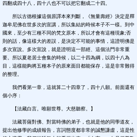
四翻成四十八，四十八也不可以把它翻成二十四。
所以古德根據這個原譯本來判斷，《無量壽經》決定是釋
迦牟尼佛在世多次的宣講，所以集結的時候本子不一樣。到中
國來，至少有三種不同的梵文原本，所以才會有這種現象;否
則的話，像這樣大的差誤，是決定不可能的事情，這證明佛是
多次宣說。多次宣說，就是證明這一部經、這個法門非常重
要。所以夏老居士會集的時候，以二十四為綱，以四十八為
目，這樣能夠將五種本子的原來面目都能保存，這是非常難得
的整理。
我們看第一章，這就算二十四章了，四十八願。前面還有
個小序：
【法藏白言。唯願世尊。大慈聽察。】
法藏菩薩對佛、對當時佛的弟子，也就是他的同學道友，
提出他修學的成績報告，言詞態度都非常的誠懇謙虛，這是性