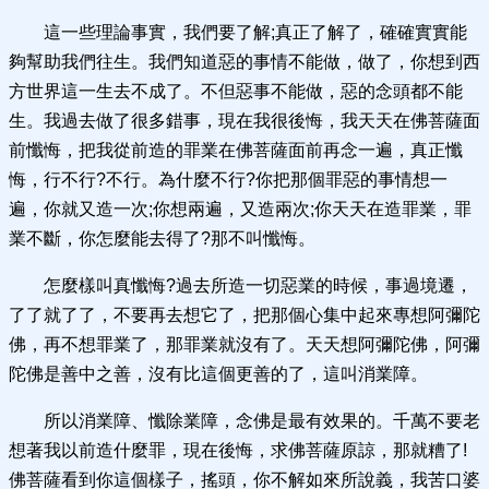
這一些理論事實，我們要了解;真正了解了，確確實實能
夠幫助我們往生。我們知道惡的事情不能做，做了，你想到西
方世界這一生去不成了。不但惡事不能做，惡的念頭都不能
生。我過去做了很多錯事，現在我很後悔，我天天在佛菩薩面
前懺悔，把我從前造的罪業在佛菩薩面前再念一遍，真正懺
悔，行不行?不行。為什麼不行?你把那個罪惡的事情想一
遍，你就又造一次;你想兩遍，又造兩次;你天天在造罪業，罪
業不斷，你怎麼能去得了?那不叫懺悔。
怎麼樣叫真懺悔?過去所造一切惡業的時候，事過境遷，
了了就了了，不要再去想它了，把那個心集中起來專想阿彌陀
佛，再不想罪業了，那罪業就沒有了。天天想阿彌陀佛，阿彌
陀佛是善中之善，沒有比這個更善的了，這叫消業障。
所以消業障、懺除業障，念佛是最有效果的。千萬不要老
想著我以前造什麼罪，現在後悔，求佛菩薩原諒，那就糟了!
佛菩薩看到你這個樣子，搖頭，你不解如來所說義，我苦口婆