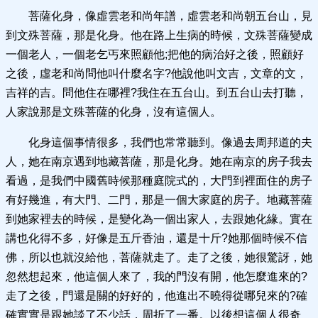
菩薩化身，像虛雲老和尚年譜，虛雲老和尚朝五台山，見
到文殊菩薩，那是化身。他在路上生病的時候，文殊菩薩變成
一個老人，一個老乞丐來照顧他;把他的病治好之後，照顧好
之後，虛老和尚問他叫什麼名字?他說他叫文吉，文章的文，
吉祥的吉。問他住在哪裡?我住在五台山。到五台山去打聽，
人家說那是文殊菩薩的化身，沒有這個人。
化身這個事情很多，我們也常常聽到。像過去周邦道的夫
人，她在南京遇到地藏菩薩，那是化身。她在南京的房子我去
看過，是我們中國舊時候那種庭院式的，大門到裡面住的房子
有好幾進，有大門、二門，那是一個大家庭的房子。地藏菩薩
到她家裡去的時候，是變化為一個出家人，去跟她化緣。實在
講也化得不多，好像是五斤香油，還是十斤?她那個時候不信
佛，所以也就沒給他，菩薩就走了。走了之後，她很驚訝，她
忽然想起來，他這個人來了，我的門沒有開，他怎麼進來的?
走了之後，門還是關的好好的，他進出不曉得從哪兒來的?確
確實實是跟她談了不少話，周折了一番。以後想這個人很奇