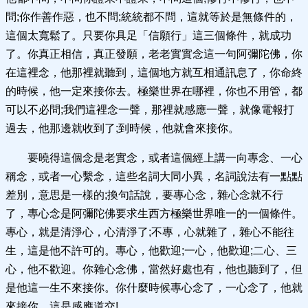
問;你作善作惡，也不問;統統都不問，這就等於是無條件的，
這個太寬鬆了。只要你具足「信願行」這三個條件，就成功
了。你真正相信，真正發願，老老實實念這一句阿彌陀佛，你
在這裡念，他那裡就聽到，這個地方就互相通訊息了，你命終
的時候，他一定來接你去。極樂世界在哪裡，你也不用管，都
可以不必問;我們這裡念一聲，那裡就感應一聲，就像電報打
過去，他那邊就收到了;到時候，他就會來接你。
要曉得這個念是老實念，或者這個經上講一向專念、一心
稱念，或者一心繫念，這些名詞大同小異，名詞說法有一點點
差別，意思是一樣的;換句話說，要專心念，雜心念就不行
了，專心念是阿彌陀佛要求生西方極樂世界唯一的一個條件。
專心，就是清淨心，心清淨了;不專，心就雜了，雜心不能往
生，這是他不許可的。專心，他歡迎;一心，他歡迎;二心、三
心，他不歡迎。你雜心念佛，當然好處也有，他也聽到了，但
是他這一生不來接你。你什麼時候專心念了，一心念了，他就
來接你，這是感應道交!