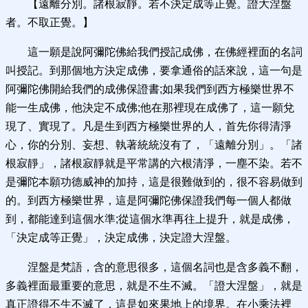
【遠離分別。諸根寂靜。若不決定成等正覺。證大涅盤
者。不取正覺。】
這一願是說阿彌陀佛給我們授記成佛，在佛經裡面的名詞
叫授記。到那個地方決定成佛，要拿通俗的話來說，這一句是
阿彌陀佛開給我們的成佛保證書;如果我們到西方極樂世界不
能一生成佛，他決定不成佛;他在那裡現在成佛了，這一願兌
現了、實現了。凡是生到西方極樂世界的人，首先你得清淨
心，你的分別、妄想、執著統統沒有了，「遠離分別」。「諸
根寂靜」，諸根寂靜就是平常講的六根清淨，一塵不染。若不
是彌陀本願功德威神的加持，這是很難做到的，很不容易做到
的。到西方極樂世界，這是阿彌陀佛保證我們每一個人都做
到，都能達到這個水準;從這個水準再往上提升，就是成佛，
「決定成等正覺」，決定成佛，決定證大涅盤。
涅盤是梵語，含的意思很多，這個名詞也是含多義不翻，
多義裡面最重要的意思，就是不生不滅。「證大涅盤」，就是
真正證得不生不滅了，這是如來果地上的境界。在小乘法裡