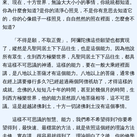
來、現在，十方世界，無論大大小小的事情，你統統都知道。
你為什麼會知道?是你的清淨心照見，不是你有意思去知道它
的，你的心像鏡子一樣照見，自自然然的照在裡面，怎麼會不
知道?
「不得是願，不取正覺」。阿彌陀佛這些願望也都實現
了，縱然是凡聖同居土下下品往生，也是這個能力。因為他說
所有眾生，生到西方極樂世界，凡聖同居土下下品往生，都具
有這樣不可思議的神通。這樣的能力，要在一般大乘經裡面
講，是八地以上菩薩才有這個能力。八地以上的菩薩，通常佛
在經上講要修行多久?已經超過兩個阿僧祇劫了，才得這樣的
成就。念佛的人短短几十年的時間，甚至於幾個月的時間，生
到西方極樂世界，他的能力居然跟八地菩薩相等，這不可思
議。這是超越諸佛剎土，十方一切諸佛剎土沒有這個事情。
這樣不可思議的智慧、能力，我們希不希望得到?你要希
望得到，最快速、最穩當的方法，就是依照這個經的理論方法
去修，實在講，很容易就得到了。理論明白了之後，你的修學