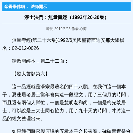
念覺學佛網
:
法師開示
淨土法門：無量壽經（1992年26-30集）
時間:2019/8/23 作者:心源
無量壽經(第二十六集)1992/6美國聖荷西迪安那大學檔
名：02-012-0026
請掀開經本，第二十二面：
【發大誓願第六】
這一品經就是淨宗最著名的四十八願。在我們這一個本
子，夏蓮居老居士當年會集這一段經文，用了三個月的時間，
而且還有兩個人幫忙，一個是慧明老和尚，一個是梅光羲居
士，可以說是三大士同心協力，用了九十天的時間，才將這一
品的經文整理出來。
如果我們將它與原譯的五種本子合起來看，確確實實是會