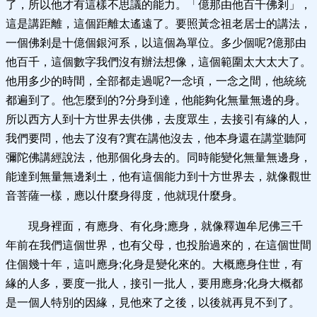
了，所以他才有這樣不思議的能力。「億那由他百千佛剎」，
這是講距離，這個距離太遙遠了。要照黃念祖老居士的講法，
一個佛剎是十億個銀河系，以這個為單位。多少個呢?億那由
他百千，這個數字我們沒有辦法想像，這個範圍太大太大了。
他用多少的時間，全部都走過呢?一念頃，一念之間，他統統
都遍到了。他怎麼到的?分身到達，他能夠化無量無邊的身。
所以西方人到十方世界去供佛，去度眾生，去接引有緣的人，
我們要問，他去了沒有?實在講他沒去，他本身還在講堂聽阿
彌陀佛講經說法，他那個化身去的。同時能變化無量無邊身，
能達到無量無邊剎土，他有這個能力到十方世界去，就像觀世
音菩薩一樣，應以什麼身得度，他就現什麼身。
現身裡面，有應身、有化身;應身，就像釋迦牟尼佛三千
年前在我們這個世界，也有父母，也投胎過來的，在這個世間
住個幾十年，這叫應身;化身是變化來的。大概應身住世，有
緣的人多，要度一批人，接引一批人，要用應身;化身大概都
是一個人特別的因緣，見他來了之後，以後就再見不到了。