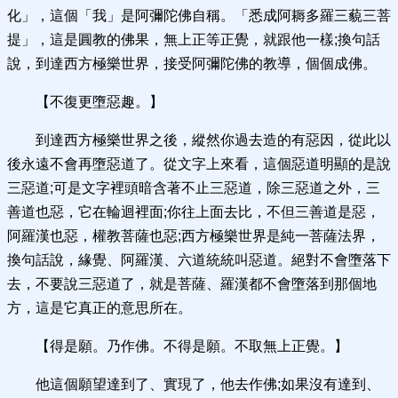
化」，這個「我」是阿彌陀佛自稱。「悉成阿耨多羅三藐三菩
提」，這是圓教的佛果，無上正等正覺，就跟他一樣;換句話
說，到達西方極樂世界，接受阿彌陀佛的教導，個個成佛。
【不復更墮惡趣。】
到達西方極樂世界之後，縱然你過去造的有惡因，從此以
後永遠不會再墮惡道了。從文字上來看，這個惡道明顯的是說
三惡道;可是文字裡頭暗含著不止三惡道，除三惡道之外，三
善道也惡，它在輪迴裡面;你往上面去比，不但三善道是惡，
阿羅漢也惡，權教菩薩也惡;西方極樂世界是純一菩薩法界，
換句話說，緣覺、阿羅漢、六道統統叫惡道。絕對不會墮落下
去，不要說三惡道了，就是菩薩、羅漢都不會墮落到那個地
方，這是它真正的意思所在。
【得是願。乃作佛。不得是願。不取無上正覺。】
他這個願望達到了、實現了，他去作佛;如果沒有達到、