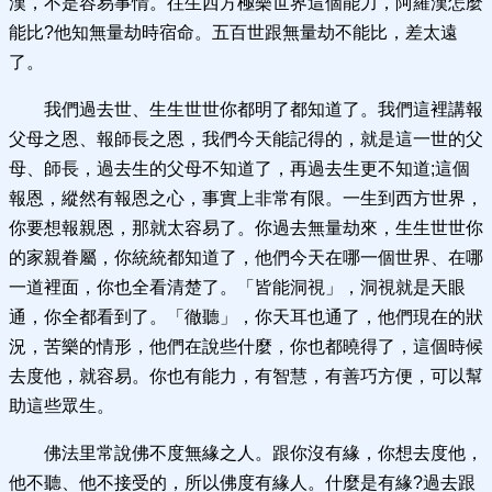
漢，不是容易事情。往生西方極樂世界這個能力，阿羅漢怎麼
能比?他知無量劫時宿命。五百世跟無量劫不能比，差太遠
了。
我們過去世、生生世世你都明了都知道了。我們這裡講報
父母之恩、報師長之恩，我們今天能記得的，就是這一世的父
母、師長，過去生的父母不知道了，再過去生更不知道;這個
報恩，縱然有報恩之心，事實上非常有限。一生到西方世界，
你要想報親恩，那就太容易了。你過去無量劫來，生生世世你
的家親眷屬，你統統都知道了，他們今天在哪一個世界、在哪
一道裡面，你也全看清楚了。「皆能洞視」，洞視就是天眼
通，你全都看到了。「徹聽」，你天耳也通了，他們現在的狀
況，苦樂的情形，他們在說些什麼，你也都曉得了，這個時候
去度他，就容易。你也有能力，有智慧，有善巧方便，可以幫
助這些眾生。
佛法里常說佛不度無緣之人。跟你沒有緣，你想去度他，
他不聽、他不接受的，所以佛度有緣人。什麼是有緣?過去跟