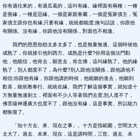
你有過往來的，有過瓜葛的，這叫有緣。緣裡面有兩種：一種
是善緣，一種是惡緣。一個是家親眷屬，一個是冤家債主，冤
家債主跟你也有緣;只要有緣，統統都能度;換句話說，你跟他
有關係。沒有緣，你跟他沒有關係，對面也不相逢。
我們的恩恩怨怨太多太多了，也是無量無邊。這個時候他
成熟了，你就接引他到西方。成熟是什麼?你用這個法門勸
他，他能信，他肯去，願意去，肯念佛，這叫緣熟了。他的緣
熟了，別人都度不了，為什麼?別人跟他沒關係，跟他講他不
相信;你跟他有緣，你跟他講的時候，他能聽的進去，他聽到
歡喜，能依教奉行。統統在緣。我們了解這個事實，就知道十
方無量無邊剎土，裡面有不少人等著我們去度;別人度不了，
佛菩薩神通廣大也度不了，跟他沒有緣，這是事實。所以能力
都恢復了。
「知十方去、來、現在之事」。十方是指範圍，空間太大
太大了。過去、未來、現在，這是講時間，三世。過去、未