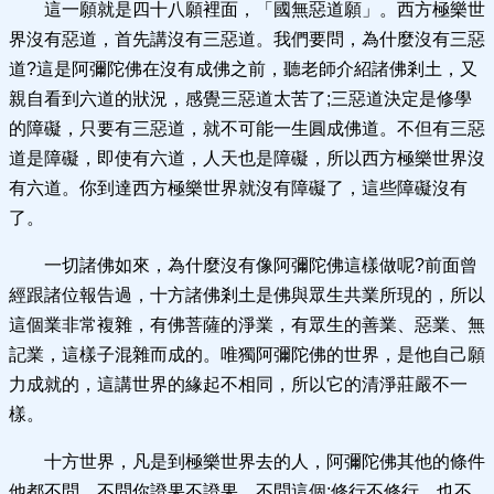
這一願就是四十八願裡面，「國無惡道願」。西方極樂世
界沒有惡道，首先講沒有三惡道。我們要問，為什麼沒有三惡
道?這是阿彌陀佛在沒有成佛之前，聽老師介紹諸佛剎土，又
親自看到六道的狀況，感覺三惡道太苦了;三惡道決定是修學
的障礙，只要有三惡道，就不可能一生圓成佛道。不但有三惡
道是障礙，即使有六道，人天也是障礙，所以西方極樂世界沒
有六道。你到達西方極樂世界就沒有障礙了，這些障礙沒有
了。
一切諸佛如來，為什麼沒有像阿彌陀佛這樣做呢?前面曾
經跟諸位報告過，十方諸佛剎土是佛與眾生共業所現的，所以
這個業非常複雜，有佛菩薩的淨業，有眾生的善業、惡業、無
記業，這樣子混雜而成的。唯獨阿彌陀佛的世界，是他自己願
力成就的，這講世界的緣起不相同，所以它的清淨莊嚴不一
樣。
十方世界，凡是到極樂世界去的人，阿彌陀佛其他的條件
他都不問，不問你證果不證果，不問這個;修行不修行，也不