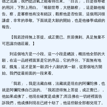
德之流露，我們從語氣上能看得出來。「白言」，白是很尊敬
的用詞，下對上用白。「唯願世尊，大慈聽察」，這是聽他報
告。察，是審察他有沒有錯誤，觀察他是否恰當。這個用詞很
謙虛，非常的恭敬。下面就是大願的開始，也是他修學成績的
報告。
【我若證得無上菩提。成正覺已。所居佛剎。具足無量不
可思議功德莊嚴。】
到這個地方是一小段。這一小段是總說，概括他全部的大
願，在這一品經裡面算是它的序品，它的序分。下面無有地
獄、餓鬼，這才是第一願;四十八願的第一願，從那個地方開
始。我們從最前面的一段來看。
「我若」，我是法藏自稱，法藏就是現在的阿彌陀佛，也
就是阿彌陀佛自己說的。「我若證得無上菩提，成正覺已」，
他如果成佛了，他現在確實是成佛了;而且佛在一切經裡面告
訴我們，他成佛到現在已經十劫了，他這些願全部都兌現了。