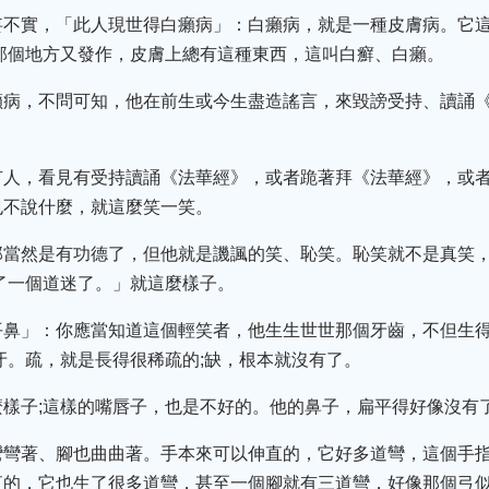
妄不實，「此人現世得白癩病」：白癩病，就是一種皮膚病。它
那個地方又發作，皮膚上總有這種東西，這叫白癬、白癩。
癩病，不問可知，他在前生或今生盡造謠言，來毀謗受持、讀誦
有人，看見有受持讀誦《法華經》，或者跪著拜《法華經》，或
也不說什麼，就這麼笑一笑。
那當然是有功德了，但他就是譏諷的笑、恥笑。恥笑就不是真笑
了一個道迷了。」就這麼樣子。
平鼻」：你應當知道這個輕笑者，他生生世世那個牙齒，不但生
牙。疏，就是長得很稀疏的;缺，根本就沒有了。
樣子;這樣的嘴唇子，也是不好的。他的鼻子，扁平得好像沒有
彎彎著、腳也曲曲著。手本來可以伸直的，它好多道彎，這個手
直的，它也生了很多道彎，甚至一個腳就有三道彎，好像那個弓