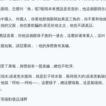
是眼睛。怎麼叫「角」呢?眼睛本來應該是長形的，他這個眼睛生
論中國人、外國人，你看他那個眼睛如果是三角的，你不要和他做
他的父親，他也要欺騙的;甚至於他太太，他也不講真話。
睛應該直看，但他這個眼珠子跑到一邊去，這麼斜著來看人，這叫
水腹短氣、諸惡重病」：他的身體會有臭穢。
到受了果報，身體就有一股臭穢，總也不乾淨。
淌水;或者患水腹病，就是肚子得水脹，脹得很大的;或者患氣
他就「呵哈──呵哈──」這麼樣子，總這麼喘氣，這是氣喘病
過。
賢菩薩勸發品淺釋