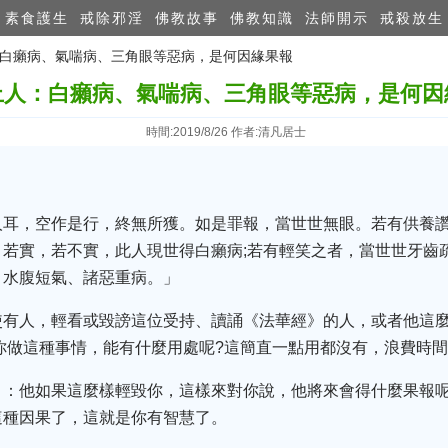
素食護生
戒除邪淫
佛教故事
佛教知識
法師開示
戒殺放生
人：白癩病、氣喘病、三角眼等惡病，是何因緣果報
上人：白癩病、氣喘病、三角眼等惡病，是何因
時間:2019/8/26 作者:清凡居士
人耳，空作是行，終無所獲。如是罪報，當世世無眼。若有供養
若實，若不實，此人現世得白癩病;若有輕笑之者，當世世牙齒
、水腹短氣、諸惡重病。」
使有人，輕看或毀謗這位受持、讀誦《法華經》的人，或者他這
你做這種事情，能有什麼用處呢?這簡直一點用都沒有，浪費時間
」：他如果這麼樣輕毀你，這樣來對你說，他將來會得什麼果報呢
這種因果了，這就是你有智慧了。