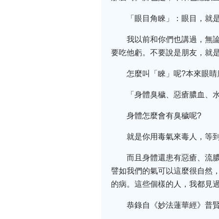
「眼目角睞」：眼目，就
我以前和你們也講過，無
要吃他虧。不要說是朋友，就是
怎麼叫「睞」呢?本來眼
「身體臭穢、惡瘡膿血、
身體怎麼會有臭穢呢?
就是你用毒氣來毒人，等
而且身體還患有惡瘡、流膿
譬如我們的氣可以這麼很自然，
的病。這些個樣的人，我都見
恭錄自《妙法蓮華經》普