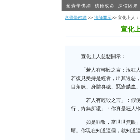
念覺學佛網
積德改命
深信因果
念覺學佛網
>>
法師開示
>> 宣化上
宣化
宣化上人慈悲開示：
「若人有輕毀之言：汝狂
若復見受持是經者，出其過惡，
目角睞、身體臭穢、惡瘡膿血
「若人有輕毀之言」：假
行，終無所獲」：你真是狂人!
「如是罪報，當世世無眼
睛。你現在知道這個，就知道