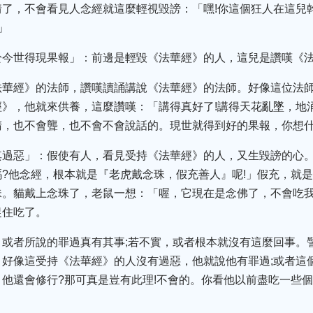
了，不會看見人念經就這麼輕視毀謗：「嘿!你這個狂人在這兒幹
」
於今世得現果報」：前邊是輕毀《法華經》的人，這兒是讚嘆《
法華經》的法師，讚嘆讀誦講說《法華經》的法師。好像這位法
》，他就來供養，這麼讚嘆：「講得真好了!講得天花亂墜，地涌
睛，也不會聾，也不會不會說話的。現世就得到好的果報，你想
其過惡」：假使有人，看見受持《法華經》的人，又生毀謗的心
?他念經，根本就是『老虎戴念珠，假充善人』呢!」假充，就是
。貓戴上念珠了，老鼠一想：「喔，它現在是念佛了，不會吃我
捉住吃了。
，或者所說的罪過真有其事;若不實，或者根本就沒有這麼回事。
好像這受持《法華經》的人沒有過惡，他就說他有罪過;或者這
他還會修行?那可真是豈有此理!不會的。你看他以前盡吃一些