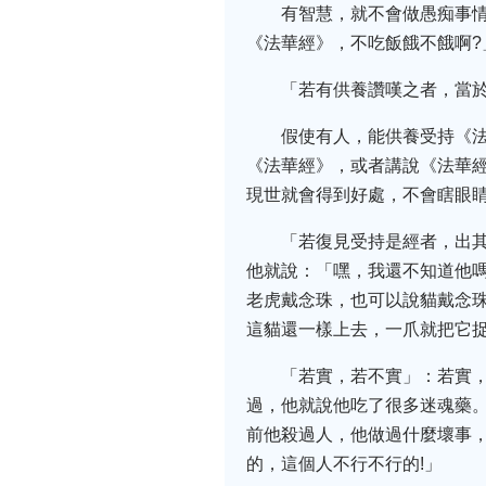
有智慧，就不會做愚痴事情
《法華經》，不吃飯餓不餓啊?
「若有供養讚嘆之者，當
假使有人，能供養受持《
《法華經》，或者講說《法華經
現世就會得到好處，不會瞎眼
「若復見受持是經者，出
他就說：「嘿，我還不知道他嗎
老虎戴念珠，也可以說貓戴念珠
這貓還一樣上去，一爪就把它
「若實，若不實」：若實
過，他就說他吃了很多迷魂藥。
前他殺過人，他做過什麼壞事，
的，這個人不行不行的!」