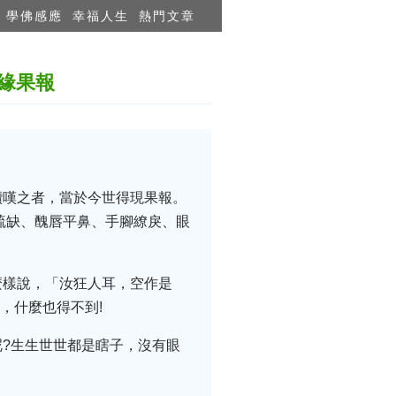
學佛感應
幸福人生
熱門文章
緣果報
讚嘆之者，當於今世得現果報。
疏缺、醜唇平鼻、手腳繚戾、眼
麼樣說，「汝狂人耳，空作是
，什麼也得不到!
?生生世世都是瞎子，沒有眼