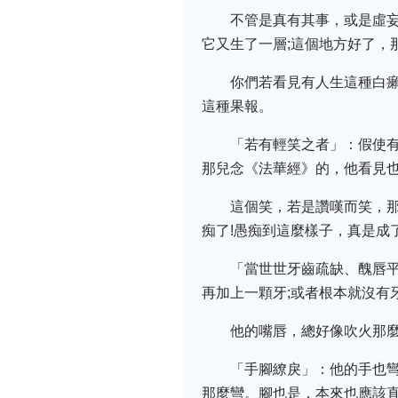
不管是真有其事，或是虛
它又生了一層;這個地方好了，
你們若看見有人生這種白
這種果報。
「若有輕笑之者」：假使
那兒念《法華經》的，他看見
這個笑，若是讚嘆而笑，
痴了!愚痴到這麼樣子，真是成
「當世世牙齒疏缺、醜唇
再加上一顆牙;或者根本就沒有
他的嘴唇，總好像吹火那麼
「手腳繚戾」：他的手也
那麼彎。腳也是，本來也應該