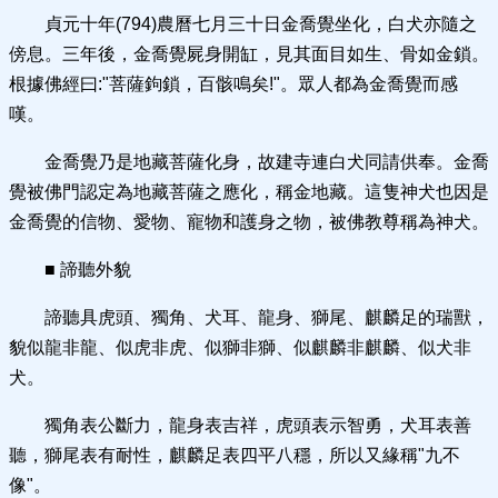
貞元十年(794)農曆七月三十日金喬覺坐化，白犬亦隨之
傍息。三年後，金喬覺屍身開缸，見其面目如生、骨如金鎖。
根據佛經曰:"菩薩鉤鎖，百骸鳴矣!"。眾人都為金喬覺而感
嘆。
金喬覺乃是地藏菩薩化身，故建寺連白犬同請供奉。金喬
覺被佛門認定為地藏菩薩之應化，稱金地藏。這隻神犬也因是
金喬覺的信物、愛物、寵物和護身之物，被佛教尊稱為神犬。
■ 諦聽外貌
諦聽具虎頭、獨角、犬耳、龍身、獅尾、麒麟足的瑞獸，
貌似龍非龍、似虎非虎、似獅非獅、似麒麟非麒麟、似犬非
犬。
獨角表公斷力，龍身表吉祥，虎頭表示智勇，犬耳表善
聽，獅尾表有耐性，麒麟足表四平八穩，所以又緣稱"九不
像"。