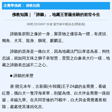
念覺學佛網
:
佛教知識
佛教知識｜「諦聽」，地藏王菩薩坐騎​的前世今生
時間:2019/9/7 作者:紫竹林中觀自在{釋新善}
諦聽集群獸之像於一身，聚眾物之優容為一體，有虎頭、
獨角、犬耳、龍身、獅尾、麒麟足。
諦聽的原身是一條白犬，因為地藏法門以孝道為基，狗性
忠誠，就如同文殊之獅子表智慧，普賢之白象表大行一樣，地
藏之諦聽表忠誠不二之心。
■ 諦聽的來歷
唐·開元末年，古新羅(今韓國)王子24歲的金喬覺，看破
紅塵，攜白犬一隻浮海來華，削髮為僧。白犬伴金喬覺一路顛
簸，卓錫九華。在共同苦修的75載中，白犬與金喬覺晝夜相
隨，處處使其逢凶化吉。