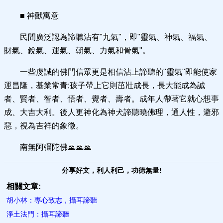
■ 神獸寓意
民間廣泛認為諦聽沾有"九氣"，即"靈氣、神氣、福氣、
財氣、銳氣、運氣、朝氣、力氣和骨氣"。
一些虔誠的佛門信眾更是相信沾上諦聽的"靈氣"即能使家
運昌隆，基業常青;孩子帶上它則茁壯成長，長大能成為誠
者、賢者、智者、悟者、覺者、壽者。成年人帶著它就心想事
成、大吉大利。後人更神化為神犬諦聽曉佛理，通人性，避邪
惡，視為吉祥的象徵。
南無阿彌陀佛🙏🙏🙏
分享好文，利人利己，功德無量!
相關文章:
胡小林：專心致志，攝耳諦聽
淨土法門：攝耳諦聽