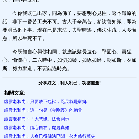
今你我既已出家，同為佛子，要想明心見性，返本還原的
話，非下一番苦工夫不可。古人千辛萬苦，參訪善知識，即為
要明己躬下事。現在已是末法，去聖時遙，佛法生疏，人多懈
怠，所以生死不了。
今既知自心與佛相同，就應該髮長遠心、堅固心、勇猛
心、慚愧心，二六時中，如切如磋，如琢如磨，朝如斯，夕如
斯，努力辦道，不要錯過時光。
分享好文，利人利己，功德無量!
相關文章:
虛雲老和尚：只要放下包袱，咫尺就是家鄉
虛雲老和尚：這一句是《金剛經》的總骨
虛雲老和尚：「大悲懺」法會開示
虛雲老和尚：隨心自在，處處真如
虛雲老和尚：人身已得佛法已聞，努力修​行莫失