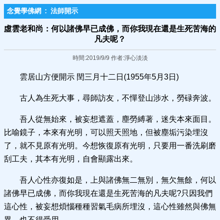
念覺學佛網
:
法師開示
虛雲老和尚：何以諸佛早已成佛，而你我現在還是生死苦海的
凡夫呢？
時間:2019/9/9 作者:淨心淡淡
雲居山方便開示 閏三月十二日(1955年5月3日)
古人為生死大事，尋師訪友，不憚登山涉水，勞碌奔波。
吾人從無始來，被妄想遮蓋，塵勞縛著，迷失本來面目。
比喻鏡子，本來有光明，可以照天照地，但被塵垢污染埋沒
了，就不見原有光明。今想恢復原有光明，只要用一番洗刷磨
刮工夫，其本有光明，自會顯露出來。
吾人心性亦復如是，上與諸佛無二無別，無欠無餘，何以
諸佛早已成佛，而你我現在還是生死苦海的凡夫呢?只因我們
這心性，被妄想煩惱種種習氣毛病所埋沒，這心性雖然與佛無
異，也不得受用。