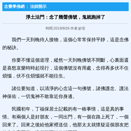
念覺學佛網
:
法師開示
淨土法門：念了幾聲佛號，鬼就跑掉了
時間:2019/9/26 作者:妙音
我們一天到晚待人接物，這個心常常保持平靜，這是念佛
的秘訣。
你要不懂這個道理，縱然一天到晚佛號不間斷，心裏面還
是喜怒哀樂時時起現行，這個佛號沒有用處，念得再多伏不住
煩惱，伏不住煩惱就不能往生。
諸位要知道，以清淨的心念這一句佛號，諸佛護念、護法
神保佑，一切鬼神不敢靠近你身邊。
民國初年，丁福保居士記載的有一樁事情，這是真的事
情。有兩個人是好朋友，一同出門，有一個在路上死了，一個
回來了。回來之後給他家裡送信，他那太太就懷疑這個朋友把