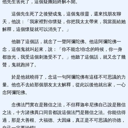
他先生害死了，這個疑團始終解不開。
這個先生死了之後變成鬼，這個鬼很靈，還來找朋友聊
天，他說：「我家裡對你懷疑，你把我太太帶來，我當面給她
解釋，這個懷疑就可以消失了。」
他聽了這個話，就念了一聲阿彌陀佛。他這阿彌陀佛一
念，這個鬼就叫起來，說：「你不能念!你念的時候，你一身
都放光，我受這個刺激受不了。」他聽了這個話，就又念了幾
聲，鬼就跑掉了。
於是他就曉得了，念這一句阿彌陀佛有這樣不可思議的力
量。他也不去給那個朋友太太解釋，從此以後他就出家，一心
念阿彌陀佛。
念佛法門實在是難信之法，不但釋迦牟尼佛自己說是難信
之法，十方諸佛異口同音都說這個法門是難信之法。你能信得
過，那是大善根、大福德、大因緣，真正是不可思議的功德，
自己一定要珍惜!