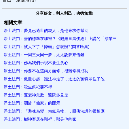
分享好文，利人利己，功德無量!
相關文章:
淨土法門：夢見已過世的親人，是他來求你幫助
淨土法門：善的標準在哪裡？《觀無量壽佛經》上講的「淨業三
淨土法門：被人下了「降頭」怎麼辦?(問答匯集)
淨土法門：一周三天同一夢，太太託夢來借錢
淨土法門：佛為我們示現不要生貪心
淨土法門：你要不在這兩方面修，很難修得成功
淨土法門：傲慢心起，護法神走了，太太的冤魂罩住了他
淨土法門：殺生祭祀要不得
淨土法門：運衰神鬼欺，醫院多見鬼
淨土法門：關於「仙家」的開示
淨土法門：「遊魂為變，精氣為物」，跟佛法講的很相應
淨土法門：樹神寄居在那裡，那是他的家