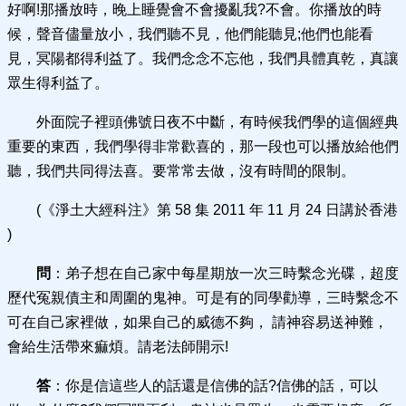
好啊!那播放時，晚上睡覺會不會擾亂我?不會。你播放的時
候，聲音儘量放小，我們聽不見，他們能聽見;他們也能看
見，冥陽都得利益了。我們念念不忘他，我們具體真乾，真讓
眾生得利益了。
外面院子裡頭佛號日夜不中斷，有時候我們學的這個經典
重要的東西，我們學得非常歡喜的，那一段也可以播放給他們
聽，我們共同得法喜。要常常去做，沒有時間的限制。
(《淨土大經科注》第 58 集 2011 年 11 月 24 日講於香港
)
問
：弟子想在自己家中每星期放一次三時繫念光碟，超度
歷代冤親債主和周圍的鬼神。可是有的同學勸導，三時繫念不
可在自己家裡做，如果自己的威德不夠， 請神容易送神難，
會給生活帶來痲煩。請老法師開示!
答
：你是信這些人的話還是信佛的話?信佛的話，可以