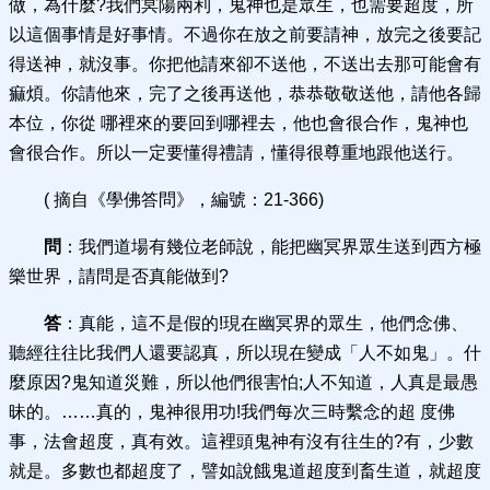
做，為什麼?我們冥陽兩利，鬼神也是眾生，也需要超度，所
以這個事情是好事情。不過你在放之前要請神，放完之後要記
得送神，就沒事。你把他請來卻不送他，不送出去那可能會有
痲煩。你請他來，完了之後再送他，恭恭敬敬送他，請他各歸
本位，你從 哪裡來的要回到哪裡去，他也會很合作，鬼神也
會很合作。所以一定要懂得禮請，懂得很尊重地跟他送行。
( 摘自《學佛答問》，編號：21-366)
問
：我們道場有幾位老師說，能把幽冥界眾生送到西方極
樂世界，請問是否真能做到?
答
：真能，這不是假的!現在幽冥界的眾生，他們念佛、
聽經往往比我們人還要認真，所以現在變成「人不如鬼」。什
麼原因?鬼知道災難，所以他們很害怕;人不知道，人真是最愚
昧的。……真的，鬼神很用功!我們每次三時繫念的超 度佛
事，法會超度，真有效。這裡頭鬼神有沒有往生的?有，少數
就是。多數也都超度了，譬如說餓鬼道超度到畜生道，就超度