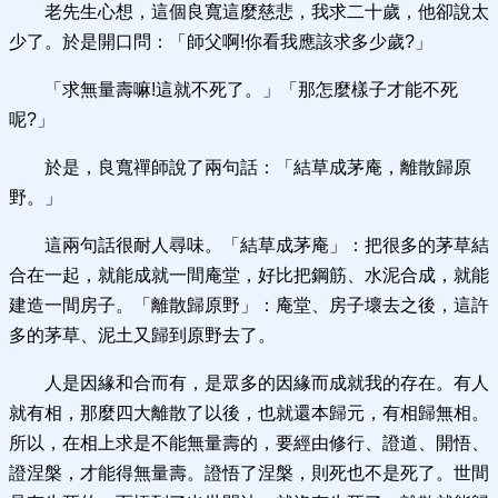
老先生心想，這個良寬這麼慈悲，我求二十歲，他卻說太
少了。於是開口問：「師父啊!你看我應該求多少歲?」
「求無量壽嘛!這就不死了。」「那怎麼樣子才能不死
呢?」
於是，良寬禪師說了兩句話：「結草成茅庵，離散歸原
野。」
這兩句話很耐人尋味。「結草成茅庵」：把很多的茅草結
合在一起，就能成就一間庵堂，好比把鋼筋、水泥合成，就能
建造一間房子。「離散歸原野」：庵堂、房子壞去之後，這許
多的茅草、泥土又歸到原野去了。
人是因緣和合而有，是眾多的因緣而成就我的存在。有人
就有相，那麼四大離散了以後，也就還本歸元，有相歸無相。
所以，在相上求是不能無量壽的，要經由修行、證道、開悟、
證涅槃，才能得無量壽。證悟了涅槃，則死也不是死了。世間