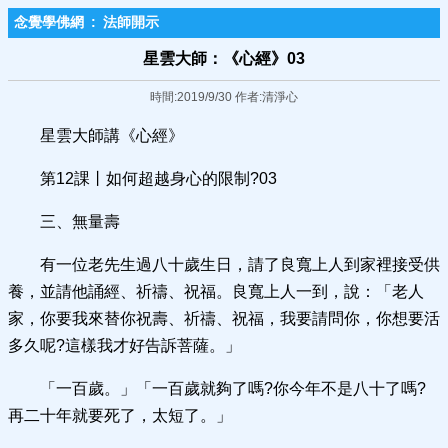
念覺學佛網
:
法師開示
星雲大師：《心經》03
時間:2019/9/30 作者:清淨心
星雲大師講《心經》
第12課丨如何超越身心的限制?03
三、無量壽
有一位老先生過八十歲生日，請了良寬上人到家裡接受供
養，並請他誦經、祈禱、祝福。良寬上人一到，說：「老人
家，你要我來替你祝壽、祈禱、祝福，我要請問你，你想要活
多久呢?這樣我才好告訴菩薩。」
「一百歲。」「一百歲就夠了嗎?你今年不是八十了嗎?
再二十年就要死了，太短了。」