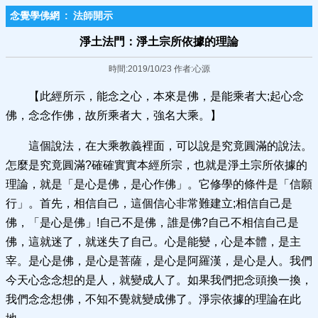
念覺學佛網
:
法師開示
淨土法門：淨土宗所依據的理論
時間:2019/10/23 作者:心源
【此經所示，能念之心，本來是佛，是能乘者大;起心念
佛，念念作佛，故所乘者大，強名大乘。】
這個說法，在大乘教義裡面，可以說是究竟圓滿的說法。
怎麼是究竟圓滿?確確實實本經所宗，也就是淨土宗所依據的
理論，就是「是心是佛，是心作佛」。它修學的條件是「信願
行」。首先，相信自己，這個信心非常難建立;相信自己是
佛，「是心是佛」!自己不是佛，誰是佛?自己不相信自己是
佛，這就迷了，就迷失了自己。心是能變，心是本體，是主
宰。是心是佛，是心是菩薩，是心是阿羅漢，是心是人。我們
今天心念念想的是人，就變成人了。如果我們把念頭換一換，
我們念念想佛，不知不覺就變成佛了。淨宗依據的理論在此