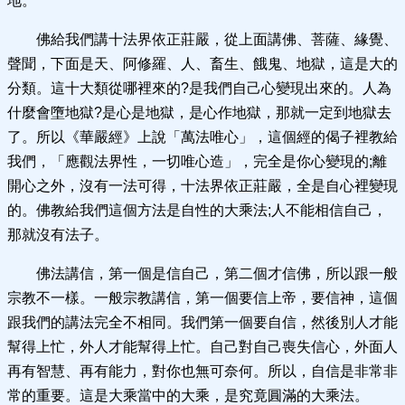
地。
佛給我們講十法界依正莊嚴，從上面講佛、菩薩、緣覺、
聲聞，下面是天、阿修羅、人、畜生、餓鬼、地獄，這是大的
分類。這十大類從哪裡來的?是我們自己心變現出來的。人為
什麼會墮地獄?是心是地獄，是心作地獄，那就一定到地獄去
了。所以《華嚴經》上說「萬法唯心」，這個經的偈子裡教給
我們，「應觀法界性，一切唯心造」，完全是你心變現的;離
開心之外，沒有一法可得，十法界依正莊嚴，全是自心裡變現
的。佛教給我們這個方法是自性的大乘法;人不能相信自己，
那就沒有法子。
佛法講信，第一個是信自己，第二個才信佛，所以跟一般
宗教不一樣。一般宗教講信，第一個要信上帝，要信神，這個
跟我們的講法完全不相同。我們第一個要自信，然後別人才能
幫得上忙，外人才能幫得上忙。自己對自己喪失信心，外面人
再有智慧、再有能力，對你也無可奈何。所以，自信是非常非
常的重要。這是大乘當中的大乘，是究竟圓滿的大乘法。