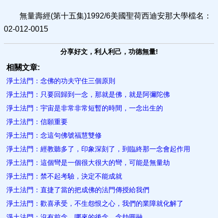
無量壽經(第十五集)1992/6美國聖荷西迪安那大學檔名：
02-012-0015
分享好文，利人利己，功德無量!
相關文章:
淨土法門：念佛的功夫守住三個原則
淨土法門：只要回歸到一念，那就是佛，就是阿彌陀佛
淨土法門：宇宙是非常非常短暫的時間，一念出生的
淨土法門：信願重要
淨土法門：念這句佛號福慧雙修
淨土法門：經教聽多了，印象深刻了，到臨終那一念會起作用
淨土法門：這個彎是一個很大很大的彎，可能是無量劫
淨土法門：禁不起考驗，決定不能成就
淨土法門：直捷了當的把成佛的法門傳授給我們
淨土法門：歡喜承受，不生怨恨之心，我們的業障就化解了
淨土法門：沒有前念，哪來的後念，念劫圓融