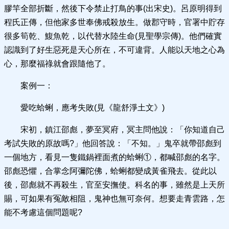
膠竿全部折斷，然後下令禁止打鳥的事(出宋史)。呂原明得到
程氏正傳，但他家多世奉佛戒殺放生。做郡守時，官署中貯存
很多筍乾、鰒魚乾，以代替水陸生命(見聖學宗傳)。他們確實
認識到了好生惡死是天心所在，不可違背。人能以天地之心為
心，那麼福祿就會跟隨他了。
案例一：
愛吃蛤蜊，應考失敗(見《龍舒淨土文》)
宋初，鎮江邵彪，夢至冥府，冥主問他說：「你知道自己
考試失敗的原故嗎?」他回答說：「不知。」鬼卒就帶邵彪到
一個地方，看見一隻鐵鍋裡面煮的蛤蜊①，都喊邵彪的名字。
邵彪恐懼，合掌念阿彌陀佛，蛤蜊都變成黃雀飛去。從此以
後，邵彪就不再殺生，官至安撫使。科名的事，雖然是上天所
賜，可如果有冤敵相阻，鬼神也無可奈何。想要走青雲路，怎
能不考慮這個問題呢?