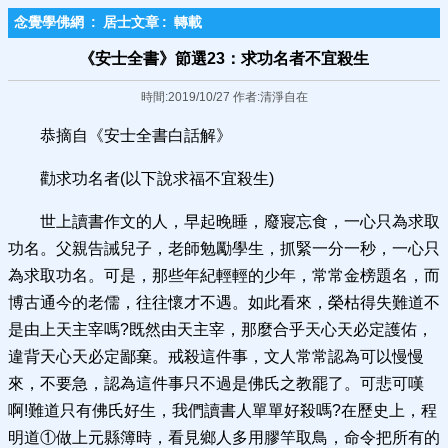
念覺學佛網
:
居士文章
:
轉載
《安士全書》節選23：求功名者不宜殺生
時間:2019/10/27 作者:清淨自在
恭摘自《安士全書白話解》
勸求功名者(以下說求福不宜殺生)
世上讀書作文的人，早起晚睡，廢寢忘食，一心只為求取
功名。父親告誡兒子，老師勉勵學生，抓緊一分一秒，一心只
為求取功名。可是，那些年紀輕輕的少年，常常金榜題名，而
博古通今的老儒，往往懷才不遇。如此看來，榮枯得失難道不
是由上天主宰嗎?既然由天主宰，那麼合乎天心天必定護佑，
違背天心天必定鄙棄。戒殺這件事，文人常常認為可以慢慢
來，不要急，認為這件事只不過是佛氏之教罷了。可悲可嘆
啊!難道只有佛氏好生，我們讀書人單單好殺嗎?在歷史上，程
明道①做上元縣簿時，看見鄉人多用膠竿取鳥，命令把所有的