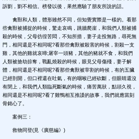
訴劉，劉不相信。榜發以後，果然應驗了朋友所說的話。
禽獸和人類，體形雖然不同，但知覺實際是一樣的。看那
些禽獸被捕捉的時候，驚走哀鳴，跳牆爬崖，和我們人類被捕
殺的時候，父母彷徨苦悶，不知所措，妻子走投無路，尋死無
門，相同還是不相同呢?看那些禽獸被殺害的時候，割殺一支
雞，其他的雞就哀啼;屠宰一頭豬，其他的豬就不食，和我們
人類被搶劫掠奪，戰亂燒殺的時候，眼見父母傷殘，妻子解
體，相同還是不相同呢?看那些禽獸被宰割的時候，有的五臟
已經剖開，但口裡還在吐氣，有的咽喉已經砍斷，但眼睛還沒
有閉上，和我們人類臨死斷氣的時候，痛苦萬狀，點頭久視，
相同還是不相同呢?看了雞鴨相互推諉的故事，我們就應當刻
骨銘心了。
案例三：
救物同登(見《廣慈編》)