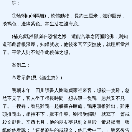
註：
①蛤蜊(ɡélí隔離)，軟體動物，長約三厘米，殼卵圓形，
淡褐色，邊緣紫色。常生活在淺海底。
(補充)既然邵彪在恐懼之際，還能合掌念阿彌陀佛，則知
道邵彪善根深厚，知錯就改，他後來官至安撫使，就理所當然
了。平常人則不能作此僥倖之想。
案例二：
帝君示夢(見《護生篇》)
明朝末年，四川讀書人劉道貞家裡來客，想殺一隻雞，忽
然不見了，客人坐了很長時間，想去殺一隻鴨，忽然又不見
了。一搜尋，看見雞鴨一起躲藏在暗處，鴨用頭推雞出，雞用
頭推鴨出，相持不下，默不作聲。劉很受觸動，就寫了一篇戒
殺文勸世。辛酉七月，他的朋友夢見到文昌殿，帝君揭開一張
紙給他看說：「這是劉生的戒殺文，他已考中了。」醒來後告