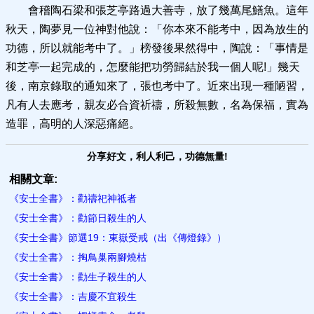
會稽陶石梁和張芝亭路過大善寺，放了幾萬尾鱔魚。這年
秋天，陶夢見一位神對他說：「你本來不能考中，因為放生的
功德，所以就能考中了。」榜發後果然得中，陶說：「事情是
和芝亭一起完成的，怎麼能把功勞歸結於我一個人呢!」幾天
後，南京錄取的通知來了，張也考中了。近來出現一種陋習，
凡有人去應考，親友必合資祈禱，所殺無數，名為保福，實為
造罪，高明的人深惡痛絕。
分享好文，利人利己，功德無量!
相關文章:
《安士全書》：勸禱祀神祗者
《安士全書》：勸節日殺生的人
《安士全書》節選19：東嶽受戒（出《傳燈錄》）
《安士全書》：​​掏鳥巢兩腳燒枯
《安士全書》：勸生子殺生的人
《安士全書》：吉慶不宜殺生