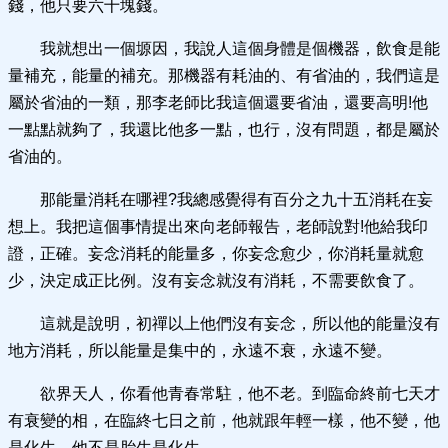
錢，他只要六十塊錢。
我就想出一個塬因，我說人這個身體是個機器，飲食是能
量補充，能量的補充。那機器有耗油的、有省油的，我們這是
屬於省油的一類，那李老師比我這個還要省油，還要高明!他
一點點就夠了，我還比他多一點，也行，沒有問題，都是屬於
省油的。
那能量消耗在哪裡?我總感覺得有百分之九十五消耗在妄
想上。我把這個事情提出來向老師報告，老師說對!他給我印
證，正確。妄念消耗的能量多，你妄念愈少，你消耗量就愈
少，決定成正比例。沒有妄念就沒有消耗，不需要飲食了。
這就是說明，初禪以上他們沒有妄念，所以他的能量沒有
地方消耗，所以能量是集中的，永遠不衰，永遠不變。
欲界天人，你看他青春常駐，他不老。到臨命終前七天才
有衰變的相，在臨終七日之前，他就跟年輕一樣，他不變，他
是化生，他不是胎生是化生。