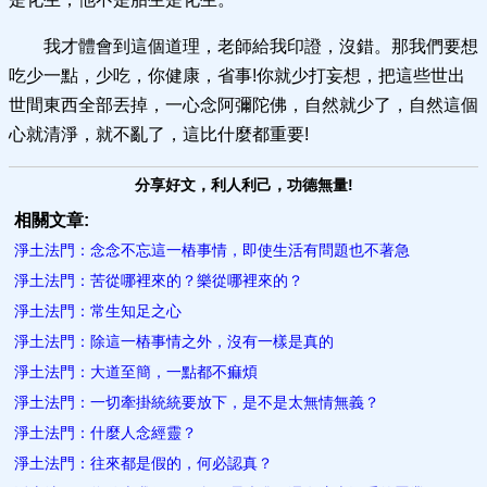
我才體會到這個道理，老師給我印證，沒錯。那我們要想
吃少一點，少吃，你健康，省事!你就少打妄想，把這些世出
世間東西全部丟掉，一心念阿彌陀佛，自然就少了，自然這個
心就清淨，就不亂了，這比什麼都重要!
分享好文，利人利己，功德無量!
相關文章:
淨土法門：念念不忘這一樁事情，即使生活有問題也不著急
淨土法門：苦從哪裡來的？樂從哪裡來的？
淨土法門：常生知足之心
淨土法門：除這一樁事情之外，沒有一樣是真的
淨土法門：大道至簡，一點都不痲煩
淨土法門：一切牽掛統統要放下，是不是太無情無義？
淨土法門：什麼人念經靈？
淨土法門：往來都是假的，何必認真？