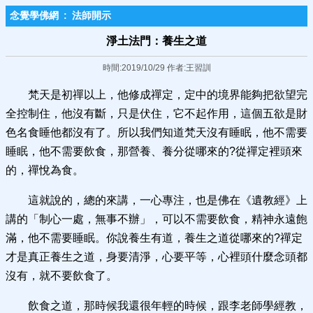
念覺學佛網
:
法師開示
淨土法門：養生之道
時間:2019/10/29 作者:王習訓
梵天是初禪以上，他修成禪定，定中的境界能夠把欲望完
全控制住，他沒有斷，只是伏住，它不起作用，這個五欲是財
色名食睡他都沒有了。所以我們知道梵天沒有睡眠，他不需要
睡眠，他不需要飲食，那營養、養分從哪來的?從禪定裡頭來
的，禪悅為食。
這就說的，總的來講，一心專注，也是佛在《遺教經》上
講的「制心一處，無事不辦」，可以不需要飲食，精神永遠飽
滿，他不需要睡眠。你說養生有道，養生之道從哪來的?禪定
才是真正養生之道，身要清淨，心要平等，心裡頭什麼念頭都
沒有，就不要飲食了。
飲食之道，那時候我還很年輕的時候，跟李老師學經教，