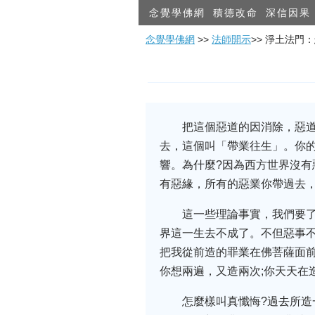
念覺學佛網
積德改命
深信因果
念覺學佛網
>>
法師開示
>> 淨土法門
把這個惡道的因消除，惡
去，這個叫「帶業往生」。你的
響。為什麼?因為西方世界沒有
有惡緣，所有的惡業你帶過去
這一些理論事實，我們要
界這一生去不成了。不但惡事
把我從前造的罪業在佛菩薩面前
你想兩遍，又造兩次;你天天在
怎麼樣叫真懺悔?過去所