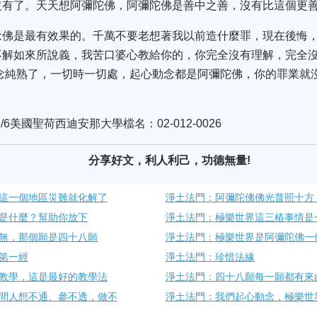
沒有了。天天想阿彌陀佛，阿彌陀佛是善中之善，沒有比這個更
念佛是最有效果的。千萬不要老想著我以前造什麼罪，現在後悔，
不解如來所說義，我苦口婆心教給你的，你完全沒有理解，完全
念純熟了，一切時一切處，起心動念都是阿彌陀佛，你的罪業就
/6美國聖荷西迪安那大學檔名：02-012-0026
分享好文，利人利己，功德無量!
這一個地區災難就化解了
淨土法門：阿彌陀佛佛光普照十方
是什麼？幫助你放下
淨土法門：極樂世界這三樁事情是
無，那個願是四十八願
淨土法門：極樂世界是阿彌陀佛一
第一經
淨土法門：珍惜法緣
教學，這是最好的教學法
淨土法門：四十八願每一願都有來
間人想不通、參不透，做不
淨土法門：我們起心動念，極樂世