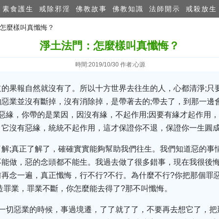
素食護生
戒除邪淫
佛教故事
佛教知識
法師開示
戒殺放生
：怎麼樣叫真懺悔？
淨土法門：怎麼樣叫真懺悔？
時間:2019/10/30 作者:心源
道的果報自然就沒有了。所以十方世界去往生的人，心都清淨;只
惡業並沒有斷掉，沒有消除掉，是帶著去的;帶去了，到那一邊
惡緣，你帶的是業因，因沒有緣，不起作用;因要有緣才起作用
，它沒有惡緣，統統不起作用，這才保證你不退，保證你一生圓
了解;真正了解了，確確實實能夠幫助我們往生。我們知道惡的事
不能做，惡的念頭都不能生。我過去做了很多錯事，現在我很後
再念一遍，真正懺悔，行不行?不行。為什麼不行?你把那個罪惡
造罪業，罪業不斷，你怎麼能去得了?那不叫懺悔。
造一切惡業的時候，事過境遷，了了就了了，不要再去想它了，把