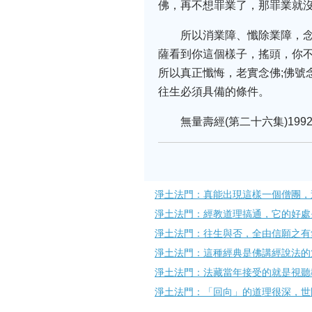
佛，再不想罪業了，那罪業就
所以消業障、懺除業障，
薩看到你這個樣子，搖頭，你
所以真正懺悔，老實念佛;佛號
往生必須具備的條件。
無量壽經(第二十六集)1992
淨土法門：真能出現這樣一個僧團，
淨土法門：經教道理搞通，它的好處
淨土法門：往生與否，全由信願之有
淨土法門：這種經典是佛講經說法的
淨土法門：法藏當年接受的就是視聽
淨土法門：「回向」的道理很深，世