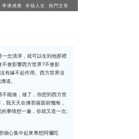
學佛感應
幸福人生
熱門文章
要一念清淨，就可以生到他那裡
會不會影響西方世界?不會影
，沒有緣不起作用。西方世界沒
成佛道。
情不能做，做了，你想到西方世
悔，我天天在佛菩薩面前懺悔，
的事情想一遍，你就又造一次;
那個心集中起來專想阿彌陀