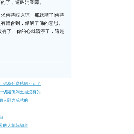
善的了，這叫消業障。
求佛菩薩原諒，那就糟了!佛菩
沒有體會到，錯解了佛的意思。
沒有了，你的心就清淨了，這是
，你為什麼感觸不到？
一切諸佛剎土裡沒有的
個人願力成就的
由
界的人統統知道