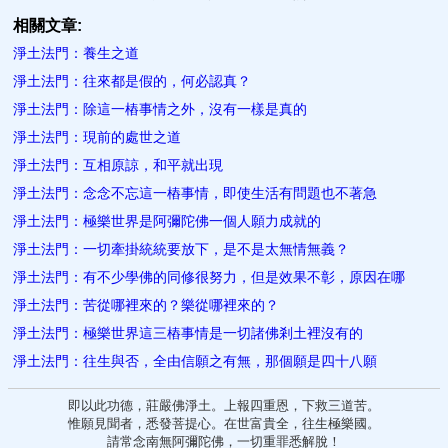
相關文章:
淨土法門：養生之道
淨土法門：往來都是假的，何必認真？
淨土法門：除這一樁事情之外，沒有一樣是真的
淨土法門：現前的處世之道
淨土法門：互相原諒，和平就出現
淨土法門：念念不忘這一樁事情，即使生活有問題也不著急
淨土法門：極樂世界是阿彌陀佛一個人願力成就的
淨土法門：一切牽掛統統要放下，是不是太無情無義？
淨土法門：有不少學佛的同修很努力，但是效果不彰，原因在哪
淨土法門：苦從哪裡來的？樂從哪裡來的？
淨土法門：極樂世界這三樁事情是一切諸佛剎土裡沒有的
淨土法門：往生與否，全由信願之有無，那個願是四十八願
即以此功德，莊嚴佛淨土。上報四重恩，下救三道苦。
惟願見聞者，悉發菩提心。在世富貴全，往生極樂國。
請常念南無阿彌陀佛，一切重罪悉解脫！