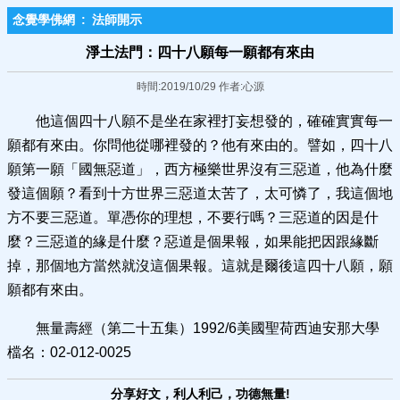
念覺學佛網
:
法師開示
淨土法門：四十八願每一願都有來由
時間:2019/10/29 作者:心源
他這個四十八願不是坐在家裡打妄想發的，確確實實每一
願都有來由。你問他從哪裡發的？他有來由的。譬如，四十八
願第一願「國無惡道」，西方極樂世界沒有三惡道，他為什麼
發這個願？看到十方世界三惡道太苦了，太可憐了，我這個地
方不要三惡道。單憑你的理想，不要行嗎？三惡道的因是什
麼？三惡道的緣是什麼？惡道是個果報，如果能把因跟緣斷
掉，那個地方當然就沒這個果報。這就是爾後這四十八願，願
願都有來由。
無量壽經（第二十五集）1992/6美國聖荷西迪安那大學
檔名：02-012-0025
分享好文，利人利己，功德無量!