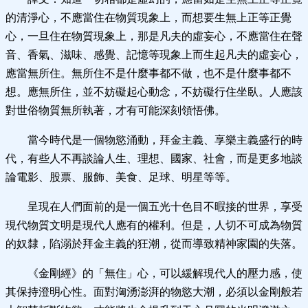
的清淨心，不應當住在物質現象上，而想要生無上正等正覺
心，一旦住在物質現象上，那是凡夫的虛妄心，不應當住在聲
音、香氣、滋味、感覺、記憶等現象上而生起凡夫的虛妄心，
應當無所住。無所住不是什麼事都不做，也不是什麼事都不
想。應無所住，並不妨礙起心動念，不妨礙行住坐臥。人應該
對世俗物質無所執著，才有可能深刻領悟佛。
當今時代是一個物慾涌動，拜金主義、享樂主義盛行的時
代，有些人不再談論人生、理想、國家、社會，而是更多地談
論電影、股票、服飾、美食、足球、明星等等。
呈現在人們面前的是一個五光十色目不暇接的世界，享受
現代物質文明是現代人應有的權利。但是，人切不可成為物質
的奴隸，陷溺於拜金主義的狂潮，從而導致精神家園的失落。
《金剛經》的「無住」心，可以緩解現代人的壓力感，使
其保持澄明心性。面對洶湧澎湃的物慾大潮，必須以金剛般若