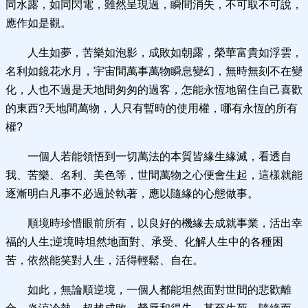
同水露，如同閃電，雖然呈現過，瞬間消失，不可取不可說，
應作如是觀。
人生如夢，苦樂如泡影，成敗如朝露，榮華富貴如浮雲，
名利如鏡花水月，宇宙間萬事萬物瞬息變幻，無時無刻不在變
化，人也不過是天地間匆匆的過客，怎能永恆地留住自己喜歡
的東西?天地間萬物，人只有暫時的使用權，哪有永恆的所有
權?
一個人若能領悟到一切萬法的本質皆緣生緣滅，看透自
我、苦樂、名利、美色等，世間萬物之心便會生起，這樣就能
逐漸明白凡事不必過於執著，應以隨緣的心態做事。
順境時珍惜眼前所有，以良好的機緣去成就事業，活出幸
福的人生;逆境時坦然地面對、承受、化解人生中的各種困
苦，依然能笑對人生，活得輕鬆、自在。
如此，無論順逆境，一個人都能坦然面對世間的悲歡離