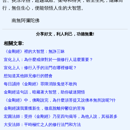
合、炎涼冷熱，超越成敗、榮辱和得失，甚至生死，隨緣而
行，無住生心，便能領悟人生的大智慧。
南無阿彌陀佛
分享好文，利人利己，功德無量!
相關文章:
《金剛經》裡的大智慧：無諍三昧
宣化上人：為什麼戒律對於一個修行人這麼重要？
宣化上人：修行入手的法門在哪裡修呢？
想知道其他師兄修行的體會
每日誦持《金剛經》罪障消除鬼使不敢拘
金剛經這句話，暗藏著大智慧，助你​破迷開悟
《金剛經》中，佛剛說完，為什麼須菩提又說佛本無所說呢?什
金剛經讓我重獲新生，徹底脫離抑鬱症的苦海
宏圓法師：受持《金剛經》乃至四句偈等，為他人說，其福甚多
大安法師：平時極忙之人的修行法門和方法