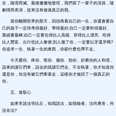
生，隨境而滅。最後傻傻地發現，我們當了一輩子的演員，隨
劇情而表演，從來沒有做過真正的我。
當你離開世界的那天，回頭再看自己的一生，你還會要自
己的孩子一定得考得最好、學得最好;自己一定要幹得最好、
業績要最棒;自己一定要住得比人高檔、穿得比人漂亮、吃得
比人豐富、出行也比人奢侈;別人傷了你，一定要以牙還牙嗎?
你追求一生、執著一生的東西，你卻什麼也帶不走。
今天愛你、疼你、恨你、傷你、怨你、折磨你的人和境，
該來的讓它們來，該去的就讓它們去。不去執著，你才知道你
還是你，你沒有被它們牽著走，這樣你才做回了一個真正的
你。
五、進取心
如來常說汝等比丘，知我說法，如筏喻者。法尚應舍，何
況非法?