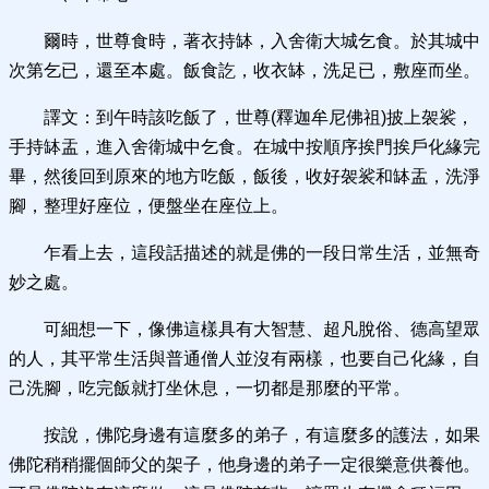
爾時，世尊食時，著衣持缽，入舍衛大城乞食。於其城中
次第乞已，還至本處。飯食訖，收衣缽，洗足已，敷座而坐。
譯文：到午時該吃飯了，世尊(釋迦牟尼佛祖)披上袈裟，
手持缽盂，進入舍衛城中乞食。在城中按順序挨門挨戶化緣完
畢，然後回到原來的地方吃飯，飯後，收好袈裟和缽盂，洗淨
腳，整理好座位，便盤坐在座位上。
乍看上去，這段話描述的就是佛的一段日常生活，並無奇
妙之處。
可細想一下，像佛這樣具有大智慧、超凡脫俗、德高望眾
的人，其平常生活與普通僧人並沒有兩樣，也要自己化緣，自
己洗腳，吃完飯就打坐休息，一切都是那麼的平常。
按說，佛陀身邊有這麼多的弟子，有這麼多的護法，如果
佛陀稍稍擺個師父的架子，他身邊的弟子一定很樂意供養他。