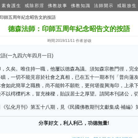
素食護生
戒除邪淫
佛教故事
佛教知識
法師開示
戒殺放生
：印師五周年紀念昭告文的按語
德森法師：印師五周年紀念昭告文的按語
時間:2019/11/11 作者:妙啟
語(一九四六年四月一日)
印，久矣。唯住持一職，他屢以德森為議。須知森宗教門徑，完
多瞋，一切不能見容於社會之真相，已在五十一期本刊「普向蓮
本會如此簡單之職務，尚不能幹不願乾，更何堪復興海印，上承
決不以樗櫟朽木，冒充棟樑，貽誤居士之厚望。請閱本刊諸公，
日《弘化月刊》第五十八期，見《民國佛教期刊文獻集成·補編》
分享好文，利人利己，功德無量!