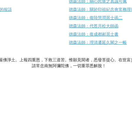
德森法師：關心民瘼之真誠可佩
的按語
德森法師：關於印祖紀念會常務理
德森法師：復陸慧潤居士函二
德森法師：代答月松大師函
德森法師：復成都郝居士書
德森法師：理清遷延久閣之一帳
嚴佛淨土。上報四重恩，下救三道苦。惟願見聞者，悉發菩提心。在世富
請常念南無阿彌陀佛，一切重罪悉解脫！