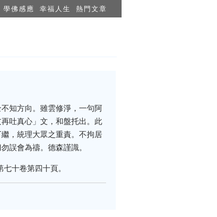
學佛感應
幸福人生
熱門文章
全不知方向。雖雲修淨，一句阿
友再吐真心」文，和盤托出。此
下繼，統理大眾之重責。不拘居
切勿誤會為禱。德森謹識。
第七十卷第四十頁。