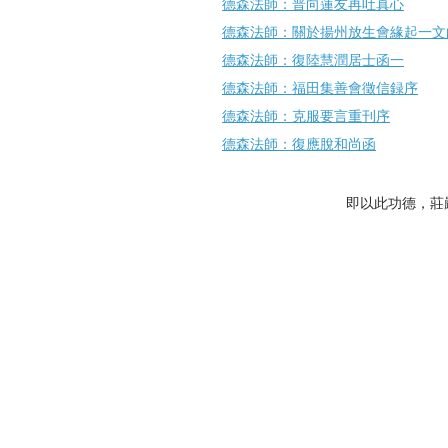
德森法師：普向蓮友再吐真心
德森法師：關於揚州放生會緣起一文
德森法師：復陸慧潤居士函一
德森法師：福田集善會徵信録序
德森法師：克服要言重刊序
德森法師：復應脫和尚函
即以此功德，莊