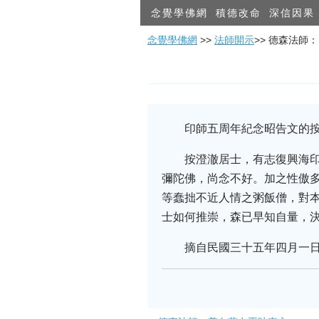
念覺學佛網
積德改命
深信因果
念覺學佛網
>>
法師開示
>> 德森法師
印師五周年紀念昭告文的按
按澄澈居士，有志復興海
彌陀佛，尚念不好。加之性傲
等蠢拙不近人情之粥飯僧，對
士如何推崇，森已早知自量，
摘自民國三十五年四月一