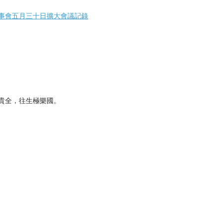
事會五月三十日擴大會議記錄
貴全，往生極樂國。