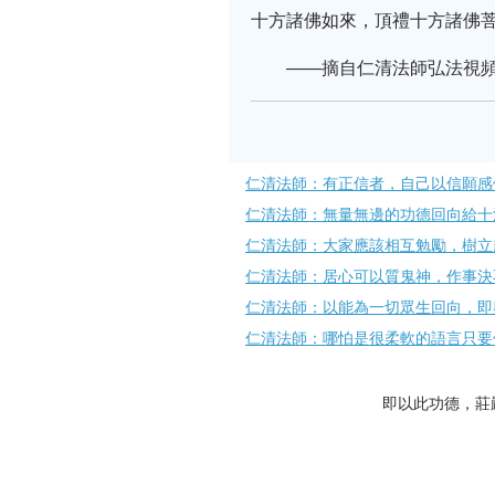
十方諸佛如來，頂禮十方諸佛
——摘自仁清法師弘法視頻
仁清法師：有正信者，自己以信願感
仁清法師：無量無邊的功德回向給十
仁清法師：大家應該相互勉勵，樹立
仁清法師：居心可以質鬼神，作事決
仁清法師：以能為一切眾生回向，即
仁清法師：哪怕是很柔軟的語言只要
即以此功德，莊