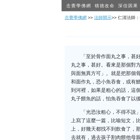
念覺學佛網
積德改命
深信因果
念覺學佛網
>>
法師開示
>> 仁清法師
「至於骨作面丸之事，甚
丸之事，甚好。看來是那個對
與面無異方可」。就是把那個
和面作丸，恐小魚吞食，或有
到河裡，如果是粗心的話，這
丸子餵魚的話，怕魚吞食了以
「光恐汝粗心，不得不說
上寫了這麼一篇，比喻短文，
上，好幾天都找不到飲食了，那
去就有，過去孩子割肉餵他母親