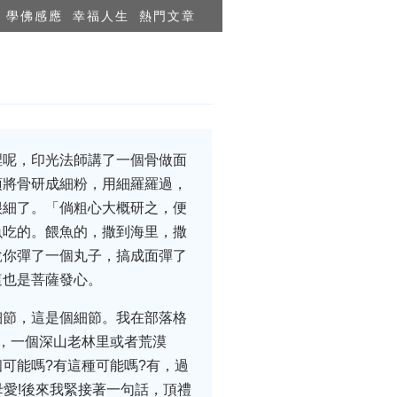
學佛感應
幸福人生
熱門文章
裡呢，印光法師講了一個骨做面
須將骨研成細粉，用細羅羅過，
很細了。「倘粗心大概研之，便
魚吃的。餵魚的，撒到海里，撒
說你彈了一個丸子，搞成面彈了
這也是菩薩發心。
細節，這是個細節。我在部落格
，一個深山老林里或者荒漠
可能嗎?有這種可能嗎?有，過
母愛!後來我緊接著一句話，頂禮