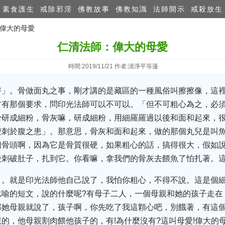
素食護生
戒除邪淫
佛教故事
佛教知識
法師開示
戒殺放生
：偉大的母愛
仁清法師：偉大的母愛
時間:2019/11/21 作者:清淨平等蓮
好」。骨做面丸之事，剛才講的是藏區的一種風俗叫擦擦像，這
方有那個要求，問印光法師可以不可以。「但不可粗心為之，必
骨研成細粉，骨灰嘛，研成細粉，用細羅羅過以後和面和起來，
鯁刺於腹之患」。那意思，骨灰和面和起來，做的那個丸兒是叫
個骨頭啊，因為它是骨質很硬，如果粗心的話，搞得很大，假如
後刺破肚子，扎到它。你看嘛，拿我們的骨灰去餵魚了怕扎著。
」。就是印光法師他自己說了，我怕你粗心，不得不說。這是個
比喻的短文，說的什麼呢?有母子二人，一個母親和她的孩子走在
她母親就說了，孩子啊，你先吃了我這顆心吧，別餓著，有這個
的，他母親割肉餵他孩子的，有!為什麼沒有?這叫母愛!偉大的