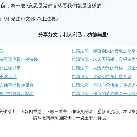
菩薩，為什麼?意思是諸佛菩薩看我們就是這樣的。
《印光法師文鈔 淨土法要》
分享好文，利人利己，功德無量!
佛
仁清法師：障礙別人的善根是非常
法界這也是一種法施
仁清法師：求人天福報，只得來生
起正知見來
仁清法師：人臨命終的時候，最重
不昧天理
仁清法師：貪戀幻質是什麼意思
與佛菩提誓願相合
仁清法師：至誠心念佛號，功德大
傷害對方都叫惡語
仁清法師：修行的過程也是一個修
嚴佛淨土。上報四重恩，下救三道苦。惟願見聞者，悉發菩提心。在世富
請常念南無阿彌陀佛，一切重罪悉解脫！