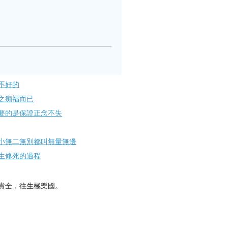
不好的
之痴福而已
要的是保證正念不失
小無二無別都叫無量無邊
生修死的過程
貴全，往生極樂國。