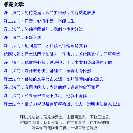
相關文章:
淨土法門：對待冤鬼，我們要回報，問題就能解決
淨土法門：口善，心行不善，不能往生
淨土法門：諸佛菩薩做的，我們也模仿效法
淨土法門：不斷之無
淨土法門：碰到鬼了，才相信六道輪迴是真的
信願法師：淨土法門全仗佛力，仗佛力，若信願真切，即可帶業
淨土法門：他傲慢心起，護法神走了，太太的冤魂罩住了他
淨土法門：為什麼念佛、誦經時，感覺毛骨悚然
淨土法門：佛經的文字比古文淺，是那個時候的白話文
淨土法門：真用功的人，念這個經，遍遍體會不相同
淨土法門：如果善根福德不具足，他就不肯修
淨土法門：量子力學以後會解釋輪迴、念力，證明佛法拯救世道
即以此功德，莊嚴佛淨土。上報四重恩，下救三道苦。
惟願見聞者，悉發菩提心。在世富貴全，往生極樂國。
請常念南無阿彌陀佛，一切重罪悉解脫！